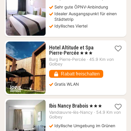
ab
90
Sehr gute ÖPNV-Anbindung
€
Idealer Ausgangspunkt für einen
Städtetrip
Idyllisches Viertel
Hotel Altitude et Spa
1
Pierre-Percée
, 3 Sterne
Nacht
Burg Pierre-Percée
·
45.9 Km von
ab
Golbey
126,08
€
Rabatt freischalten
Gratis WLAN
1
Ibis Nancy Brabois
, 3 Sterne
Nacht
Vandœuvre-lès-Nancy
·
54.9 Km von
ab
Golbey
79
Idyllische Umgebung im Grünen
€