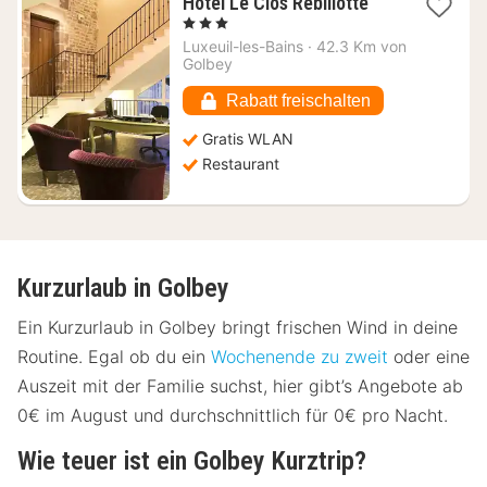
1
Hotel Le Clos Rebillotte
Nacht
, 3 Sterne
ab
Luxeuil-les-Bains
·
42.3 Km von
58,09
Golbey
€
Rabatt freischalten
Gratis WLAN
Restaurant
Kurzurlaub in Golbey
Ein Kurzurlaub in Golbey bringt frischen Wind in deine
Routine. Egal ob du ein
Wochenende zu zweit
oder eine
Auszeit mit der Familie suchst, hier gibt’s Angebote ab
0€ im August und durchschnittlich für 0€ pro Nacht.
Wie teuer ist ein Golbey Kurztrip?