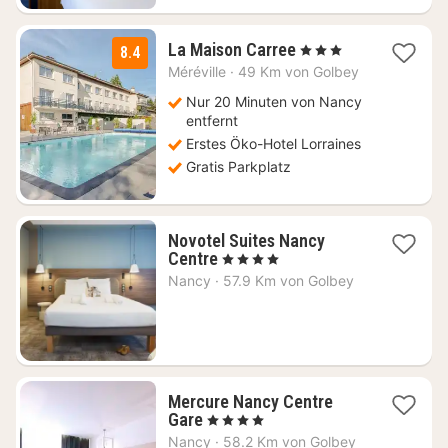
3
La Maison Carree
, 3 Sterne
8.4
Nächte
Méréville
·
49 Km von Golbey
ab
78
Nur 20 Minuten von Nancy
€
entfernt
Erstes Öko-Hotel Lorraines
Gratis Parkplatz
Novotel Suites Nancy
1
Centre
, 4 Sterne
Nacht
Nancy
·
57.9 Km von Golbey
ab
155
€
Mercure Nancy Centre
1
Gare
, 4 Sterne
Nacht
Nancy
·
58.2 Km von Golbey