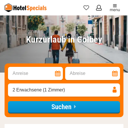
menu
Meine
Favoriten
Kurzurlaub in Golbey
Anreise
Abreise
2 Erwachsene (1 Zimmer)
Suchen