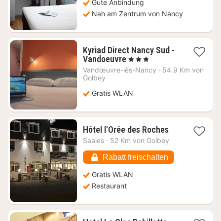
Gute Anbindung
Nah am Zentrum von Nancy
Kyriad Direct Nancy Sud -
1
Vandoeuvre
, 3 Sterne
Nacht
Vandœuvre-lès-Nancy
·
54.9 Km von
ab
Golbey
33,89
Gratis WLAN
€
1
Hôtel l'Orée des Roches
Nacht
Saales
·
52 Km von Golbey
ab
99
Rabatt freischalten
€
Gratis WLAN
Restaurant