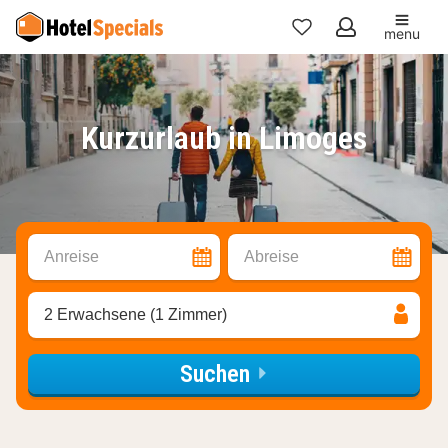
menu
Meine
Favoriten
Kurzurlaub in Limoges
Anreise
Abreise
2 Erwachsene (1 Zimmer)
Suchen