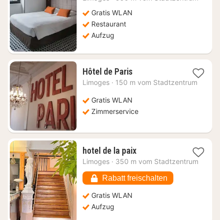
ab
56,34
Gratis WLAN
€
Restaurant
Aufzug
1
Hôtel de Paris
Nacht
Limoges
·
150 m vom Stadtzentrum
ab
92,97
Gratis WLAN
€
Zimmerservice
1
hotel de la paix
Nacht
Limoges
·
350 m vom Stadtzentrum
ab
60,10
Rabatt freischalten
€
Gratis WLAN
Aufzug