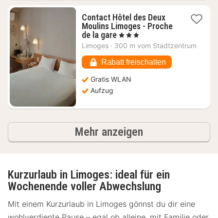
Contact Hôtel des Deux
Moulins Limoges - Proche
1
de la gare
, 3 Sterne
Nacht
Limoges
·
300 m vom Stadtzentrum
ab
69,54
Rabatt freischalten
€
Gratis WLAN
Aufzug
Ergebnisse
Mehr anzeigen
Kurzurlaub in Limoges: ideal für ein
Wochenende voller Abwechslung
Mit einem Kurzurlaub in Limoges gönnst du dir eine
wohlverdiente Pause – egal ob alleine, mit Familie oder