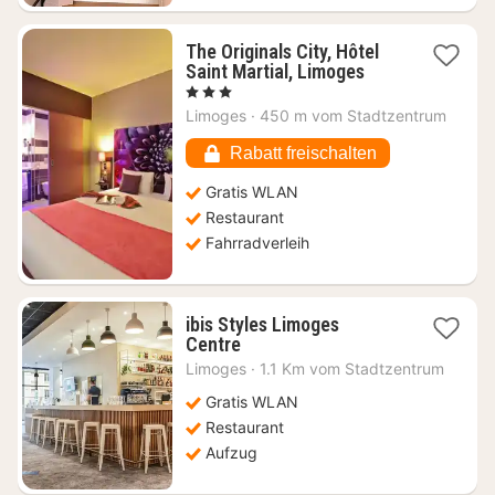
The Originals City, Hôtel
1
Saint Martial, Limoges
Nacht
, 3 Sterne
ab
Limoges
·
450 m vom Stadtzentrum
62,53
€
Rabatt freischalten
Gratis WLAN
Restaurant
Fahrradverleih
ibis Styles Limoges
1
Centre
Nacht
Limoges
·
1.1 Km vom Stadtzentrum
ab
89,23
Gratis WLAN
€
Restaurant
Aufzug