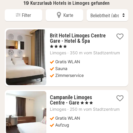
19
Kurzurlaub Hotels in Limoges gefunden
Filter
Karte
Brit Hotel Limoges Centre
1
Gare - Hotel & Spa
Nacht
, 4 Sterne
ab
Limoges
·
350 m vom Stadtzentrum
67,06
€
Gratis WLAN
Sauna
Zimmerservice
Campanile Limoges
1
Centre - Gare
, 3 Sterne
Nacht
Limoges
·
250 m vom Stadtzentrum
ab
58,18
Gratis WLAN
€
Aufzug