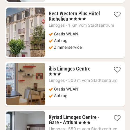
Best Western Plus Hôtel
1
Richelieu
, 4 Sterne
Nacht
Limoges
·
1 Km vom Stadtzentrum
ab
68
Gratis WLAN
€
Aufzug
Zimmerservice
1
ibis Limoges Centre
Nacht
, 3 Sterne
ab
Limoges
·
500 m vom Stadtzentrum
62,95
€
Gratis WLAN
Aufzug
Kyriad Limoges Centre -
1
Gare - Atrium
, 3 Sterne
Nacht
Limoges
·
550 m vom Stadtzentrum