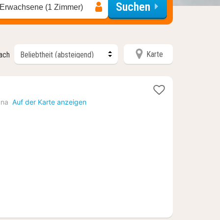
Suchen
 Erwachsene (1 Zimmer)
Karte
nach
e
t
ana
Auf der Karte anzeigen
71