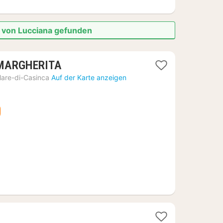
e von Lucciana gefunden
1
MARGHERITA
Nacht
lare-di-Casinca
Auf der Karte anzeigen
ab
357,96
€