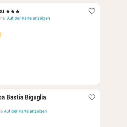
1
su
, 3 Sterne
Nacht
ana
Auf der Karte anzeigen
ab
81,42
€
1
a Bastia Biguglia
Nacht
ab
ia
Auf der Karte anzeigen
145,19
€