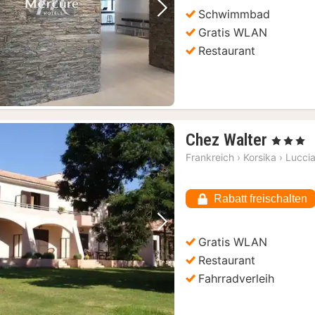
Schwimmbad
Vorheriges Bild
Nächstes Bild
Gratis WLAN
Restaurant
1
Chez Walter
, 3 Sterne
Nacht
Frankreich
›
Korsika
›
Lucci
ab
91,23
Rabatt freischalten
€
Vorheriges Bild
Nächstes Bild
Gratis WLAN
Restaurant
Fahrradverleih