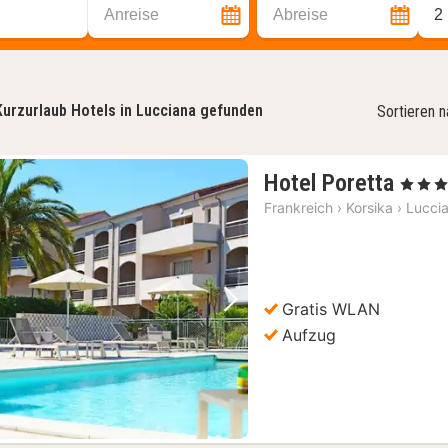
Anreise
Abreise
2
Kurzurlaub Hotels in Lucciana gefunden
Sortieren 
1
Hotel Poretta
, 3 Stern
Nach
Frankreich
›
Korsika
›
Lucci
ab
109,
€
Gratis WLAN
Vorheriges Bild
Nächstes Bild
Aufzug