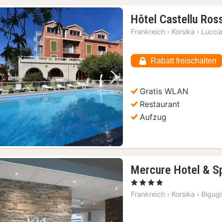
Hôtel Castellu Ros
Frankreich
›
Korsika
›
Lucci
Rabatt freischalten
Vorheriges Bild
Nächstes Bild
Gratis WLAN
Restaurant
Aufzug
Mercure Hotel & Sp
, 4 Sterne
Frankreich
›
Korsika
›
Bigugl