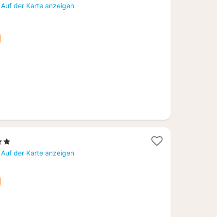
acht
Auf der Karte anzeigen
b
29,33
terne
cht
Auf der Karte anzeigen
2,42