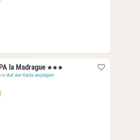
1
SPA la Madrague
, 3 Sterne
Nacht
ana
Auf der Karte anzeigen
ab
110,93
€