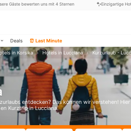
sere Gäste bewerten uns mit 4 Sternen
Einzigartige Ho
Deals
⏰ Last Minute
otels in Korsika
Hotels in Lucciana
Kurzurlaub - Luc
a
zurlaubs entdecken? Das können wir verstehen! Hier
en Kurztrip in Lucciana.