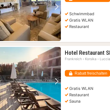
€
Vorheriges Bild
Nächstes Bild
Schwimmbad
Gratis WLAN
Restaurant
Hotel Restaurant 
Frankreich
›
Korsika
›
Lucci
Rabatt freischalten
Vorheriges Bild
Nächstes Bild
Gratis WLAN
Restaurant
Sauna