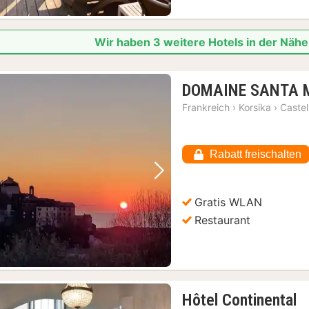
Wir haben 3 weitere Hotels in der Näh
DOMAINE SANTA 
Frankreich
›
Korsika
›
Castel
Rabatt freischalten
Vorheriges Bild
Nächstes Bild
Gratis WLAN
Restaurant
1
Hôtel Continental