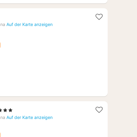
ana
Auf der Karte anzeigen
Sterne
cht
ana
Auf der Karte anzeigen
7,23