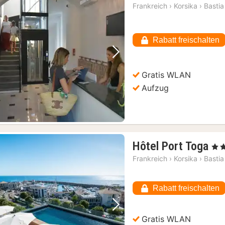
N
Frankreich
›
Korsika
›
Bastia
a
1
€
Rabatt freischalten
Vorheriges Bild
Nächstes Bild
Gratis WLAN
Aufzug
1
Hôtel Port Toga
, 3 S
Na
Frankreich
›
Korsika
›
Bastia
ab
14
Rabatt freischalten
€
Vorheriges Bild
Nächstes Bild
Gratis WLAN