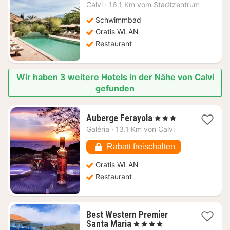
Nacht
Calvi
·
16.1 Km vom Stadtzentrum
ab
591,16
Schwimmbad
€
Gratis WLAN
Restaurant
Wir haben 3 weitere Hotels in der Nähe von Calvi
gefunden
1
Auberge Ferayola
, 3 Sterne
Nacht
Galéria
·
13.1 Km von Calvi
ab
152,32
Rabatt freischalten
€
Gratis WLAN
Restaurant
Best Western Premier
1
Santa Maria
, 4 Sterne