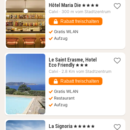
1
Hôtel Maria Die
, 4 Sterne
Nacht
Calvi
·
300 m vom Stadtzentrum
ab
303,82
Rabatt freischalten
€
Gratis WLAN
Aufzug
Le Saint Erasme, Hotel
1
Eco Friendly
, 3 Sterne
Nacht
Calvi
·
2.8 Km vom Stadtzentrum
ab
333,25
Rabatt freischalten
€
Gratis WLAN
Restaurant
Aufzug
1
La Signoria
, 5 Sterne