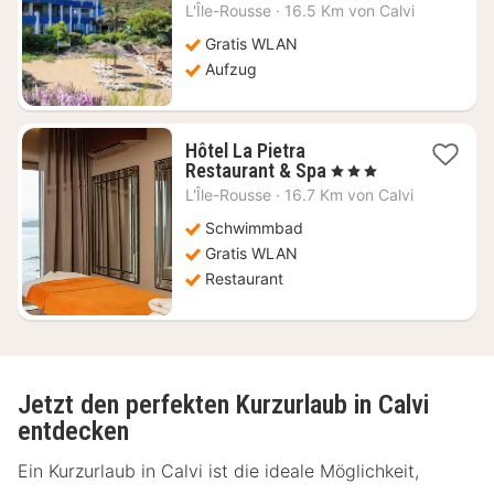
Nacht
L'Île-Rousse
·
16.5 Km von Calvi
ab
274,74
Gratis WLAN
€
Aufzug
Hôtel La Pietra
1
Restaurant & Spa
, 3 Sterne
Nacht
L'Île-Rousse
·
16.7 Km von Calvi
ab
222,05
Schwimmbad
€
Gratis WLAN
Restaurant
Jetzt den perfekten Kurzurlaub in Calvi
entdecken
Ein Kurzurlaub in Calvi ist die ideale Möglichkeit,