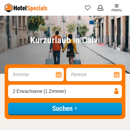
menu
Meine
Favoriten
Kurzurlaub in Calvi
Anreise
Abreise
2 Erwachsene (1 Zimmer)
Suchen