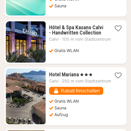
Sauna
Hôtel & Spa Kasano Calvi
1
- Handwritten Collection
Nacht
Calvi
·
100 m vom Stadtzentrum
ab
399,17
Gratis WLAN
€
1
Hotel Mariana
, 3 Sterne
Nacht
Calvi
·
250 m vom Stadtzentrum
ab
147,89
Rabatt freischalten
€
Gratis WLAN
Sauna
Aufzug