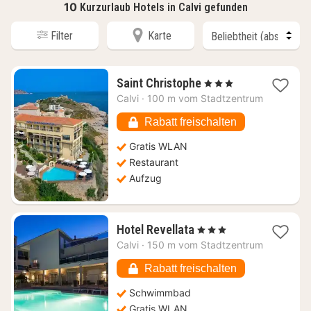
10
Kurzurlaub Hotels in Calvi gefunden
Filter
Karte
1
Saint Christophe
, 3 Sterne
Nacht
Calvi
·
100 m vom Stadtzentrum
ab
220,44
Rabatt freischalten
€
Gratis WLAN
Restaurant
Aufzug
1
Hotel Revellata
, 3 Sterne
Nacht
Calvi
·
150 m vom Stadtzentrum
ab
207,64
Rabatt freischalten
€
Schwimmbad
Gratis WLAN