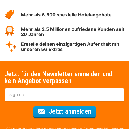
Über
Hotelspecials
Mehr als 6.500 spezielle Hotelangebote
Mehr als 2,5 Millionen zufriedene Kunden seit
20 Jahren
Erstelle deinen einzigartigen Aufenthalt mit
unseren 56 Extras
Jetzt für den Newsletter anmelden und
kein Angebot verpassen
Für den Newsl
Jetzt anmelden
Wir verarbeiten Ihre personenbezogenen Daten gemäß unserer