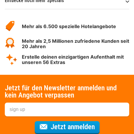
Entdecke noch mehr Specials
Über
Hotelspecials
Mehr als 6.500 spezielle Hotelangebote
Mehr als 2,5 Millionen zufriedene Kunden seit
20 Jahren
Erstelle deinen einzigartigen Aufenthalt mit
unseren 56 Extras
Jetzt für den Newsletter anmelden und
kein Angebot verpassen
Für den Newsl
Jetzt anmelden