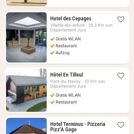
1
Hotel des Cepages
Nacht
Villette-lès-Arbois
·
18.2 Km von
ab
Département Jura
108,18
Gratis WLAN
€
Restaurant
Aufzug
1
Hôtel En Tilleul
Nacht
Pont-du-Navoy
·
10 Km von
ab
Département Jura
112,10
Gratis WLAN
€
Restaurant
Hotel Terminus - Pizzeria
1
Pizz'A Gogo