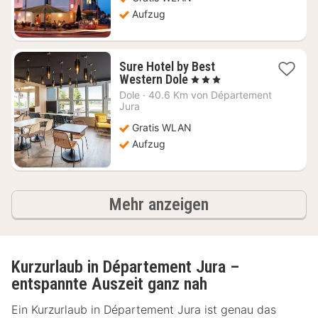
Aufzug
Sure Hotel by Best
1
Western Dole
, 3 Sterne
Nacht
Dole
·
40.6 Km von Département
ab
Jura
83,64
Gratis WLAN
€
Aufzug
Ergebnisse
Mehr anzeigen
Kurzurlaub in Département Jura –
entspannte Auszeit ganz nah
Ein Kurzurlaub in Département Jura ist genau das