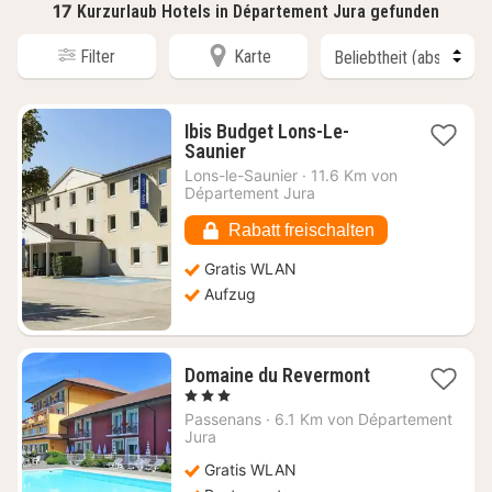
17
Kurzurlaub Hotels in Département Jura gefunden
Filter
Karte
Ibis Budget Lons-Le-
1
Saunier
Nacht
Lons-le-Saunier
·
11.6 Km von
ab
Département Jura
69,36
€
Rabatt freischalten
Gratis WLAN
Aufzug
1
Domaine du Revermont
Nacht
, 3 Sterne
ab
Passenans
·
6.1 Km von Département
120,91
Jura
€
Gratis WLAN