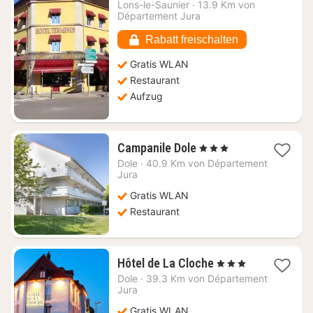
Nacht
Lons-le-Saunier
·
13.9 Km von
ab
Département Jura
73,64
€
Rabatt freischalten
Gratis WLAN
Restaurant
Aufzug
1
Campanile Dole
, 3 Sterne
Nacht
Dole
·
40.9 Km von Département
ab
Jura
54,88
Gratis WLAN
€
Restaurant
1
Hôtel de La Cloche
, 3 Sterne
Nacht
Dole
·
39.3 Km von Département
ab
Jura
73,03
Gratis WLAN
€