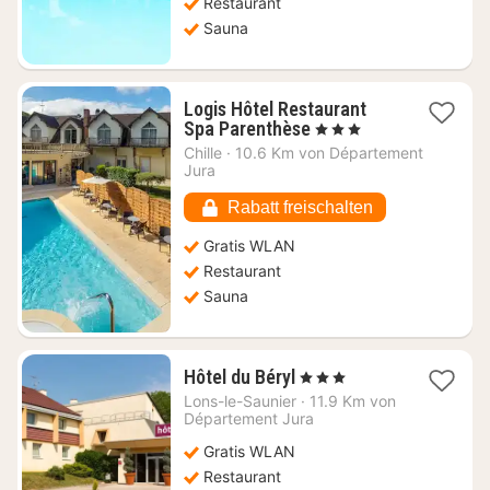
Restaurant
Sauna
Logis Hôtel Restaurant
1
Spa Parenthèse
, 3 Sterne
Nacht
Chille
·
10.6 Km von Département
ab
Jura
119,18
€
Rabatt freischalten
Gratis WLAN
Restaurant
Sauna
1
Hôtel du Béryl
, 3 Sterne
Nacht
Lons-le-Saunier
·
11.9 Km von
ab
Département Jura
80,73
Gratis WLAN
€
Restaurant