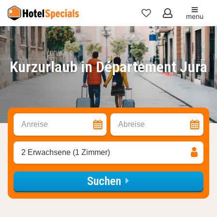
menu
Meine
Favoriten
Kurzurlaub in Département Jura
Anreise
Abreise
2 Erwachsene (1 Zimmer)
Suchen