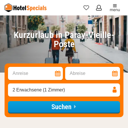
menu
Meine
Favoriten
Kurzurlaub in Paray-Vieille-
Poste
Anreise
Abreise
2 Erwachsene (1 Zimmer)
Suchen