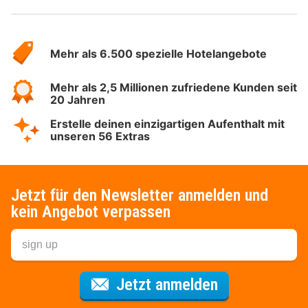
Über
Hotelspecials
Mehr als 6.500 spezielle Hotelangebote
Mehr als 2,5 Millionen zufriedene Kunden seit
20 Jahren
Erstelle deinen einzigartigen Aufenthalt mit
unseren 56 Extras
Jetzt für den Newsletter anmelden und
kein Angebot verpassen
Für den Newsl
Jetzt anmelden