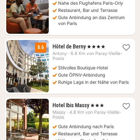
Nahe des Flughafens Paris-Orly
€
Restaurant, Bar und Terrasse
Gute Anbindung an das Zentrum
von Paris
2
Hôtel de Berny
, 4 Sterne
8.6
Nächte
Antony
·
6.8 Km von Paray-Vieille-
ab
Poste
69
Stilvolles Boutique-Hotel
€
Gute ÖPNV-Anbindung
Ruhige Lage in der Nähe von Paris
1
Hotel Ibis Massy
, 3 Sterne
Nacht
Massy
·
4.8 Km von Paray-Vieille-
ab
Poste
85
Gute Anbindung nach Paris
€
Restaurant, Bar und Terrasse