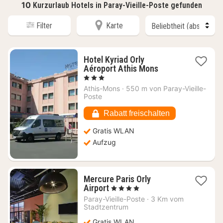
10
Kurzurlaub Hotels in Paray-Vieille-Poste gefunden
Filter
Karte
Hotel Kyriad Orly
1
Aéroport Athis Mons
Nacht
, 3 Sterne
ab
Athis-Mons
·
550 m von Paray-Vieille-
64,73
Poste
€
Rabatt freischalten
Gratis WLAN
Aufzug
Mercure Paris Orly
1
Airport
, 4 Sterne
Nacht
Paray-Vieille-Poste
·
3 Km vom
ab
Stadtzentrum
83,69
Gratis WLAN