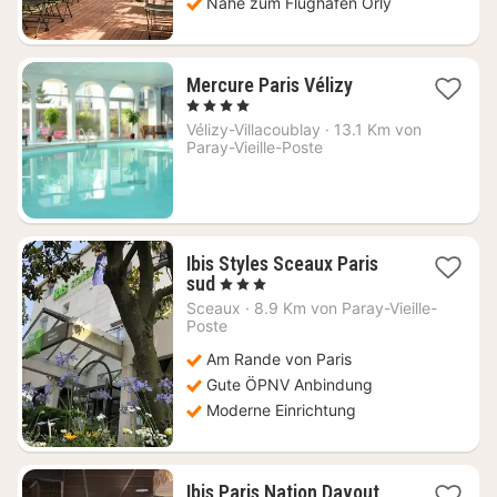
Nähe zum Flughafen Orly
1
Mercure Paris Vélizy
Nacht
, 4 Sterne
ab
Vélizy-Villacoublay
·
13.1 Km von
95
Paray-Vieille-Poste
€
Ibis Styles Sceaux Paris
2
sud
, 3 Sterne
Nächte
Sceaux
·
8.9 Km von Paray-Vieille-
ab
Poste
69
Am Rande von Paris
€
Gute ÖPNV Anbindung
Moderne Einrichtung
1
Ibis Paris Nation Davout