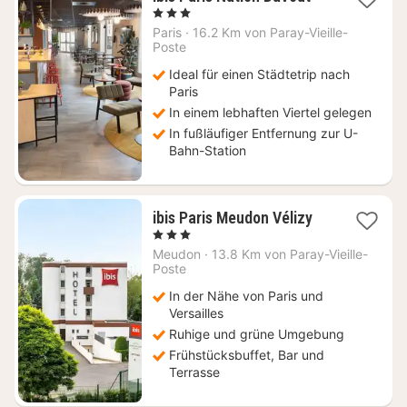
Nacht
, 3 Sterne
ab
Paris
·
16.2 Km von Paray-Vieille-
112
Poste
€
Ideal für einen Städtetrip nach
Paris
In einem lebhaften Viertel gelegen
In fußläufiger Entfernung zur U-
Bahn-Station
1
ibis Paris Meudon Vélizy
Nacht
, 3 Sterne
ab
Meudon
·
13.8 Km von Paray-Vieille-
85
Poste
€
In der Nähe von Paris und
Versailles
Ruhige und grüne Umgebung
Frühstücksbuffet, Bar und
Terrasse