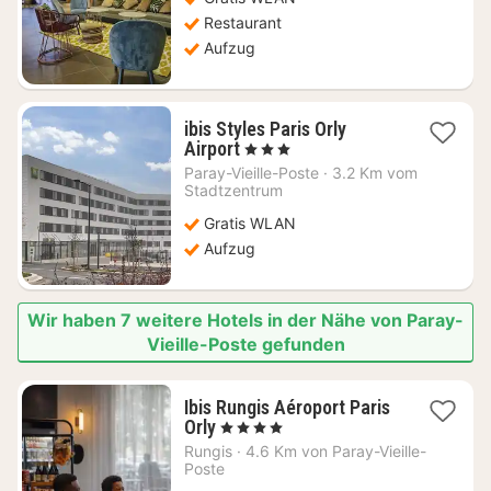
€
Restaurant
Aufzug
ibis Styles Paris Orly
1
Airport
, 3 Sterne
Nacht
Paray-Vieille-Poste
·
3.2 Km vom
ab
Stadtzentrum
84,28
Gratis WLAN
€
Aufzug
Wir haben 7 weitere Hotels in der Nähe von Paray-
Vieille-Poste gefunden
Ibis Rungis Aéroport Paris
1
Orly
, 4 Sterne
Nacht
Rungis
·
4.6 Km von Paray-Vieille-
ab
Poste
89