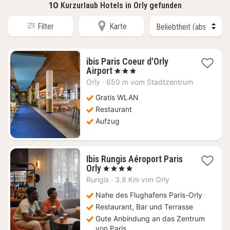
10
Kurzurlaub Hotels in Orly gefunden
Filter
Karte
ibis Paris Coeur d'Orly
1
Airport
, 3 Sterne
Nacht
Orly
·
650 m vom Stadtzentrum
ab
89,09
Gratis WLAN
€
Restaurant
Aufzug
Ibis Rungis Aéroport Paris
1
Orly
, 4 Sterne
Nacht
Rungis
·
3.8 Km von Orly
ab
89
Nahe des Flughafens Paris-Orly
€
Restaurant, Bar und Terrasse
Gute Anbindung an das Zentrum
von Paris