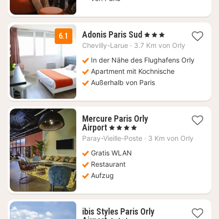
1
Adonis Paris Sud
, 3 Sterne
6.1
Nacht
Chevilly-Larue
·
3.7 Km von Orly
ab
51
In der Nähe des Flughafens Orly
€
Apartment mit Kochnische
Außerhalb von Paris
Mercure Paris Orly
1
Airport
, 4 Sterne
Nacht
Paray-Vieille-Poste
·
3 Km von Orly
ab
80,18
Gratis WLAN
€
Restaurant
Aufzug
ibis Styles Paris Orly