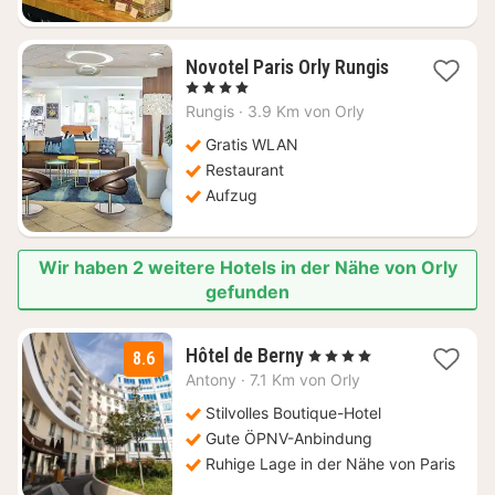
1
Novotel Paris Orly Rungis
Nacht
, 4 Sterne
ab
Rungis
·
3.9 Km von Orly
77,73
€
Gratis WLAN
Restaurant
Aufzug
Wir haben 2 weitere Hotels in der Nähe von Orly
gefunden
2
Hôtel de Berny
, 4 Sterne
8.6
Nächte
Antony
·
7.1 Km von Orly
ab
69
Stilvolles Boutique-Hotel
€
Gute ÖPNV-Anbindung
Ruhige Lage in der Nähe von Paris