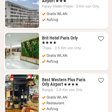
1
Airport
, 3 Sterne
Nacht
Paray-Vieille-Poste
·
3 Km von Orly
ab
79,36
Gratis WLAN
€
Aufzug
1
Brit Hotel Paris Orly
Nacht
, 4 Sterne
ab
Thiais
·
3.5 Km von Orly
89,18
€
Gratis WLAN
Aufzug
Best Western Plus Paris
1
Orly Airport
, 4 Sterne
Nacht
Rungis
·
3.8 Km von Orly
ab
54,70
Gratis WLAN
€
Restaurant
Aufzug