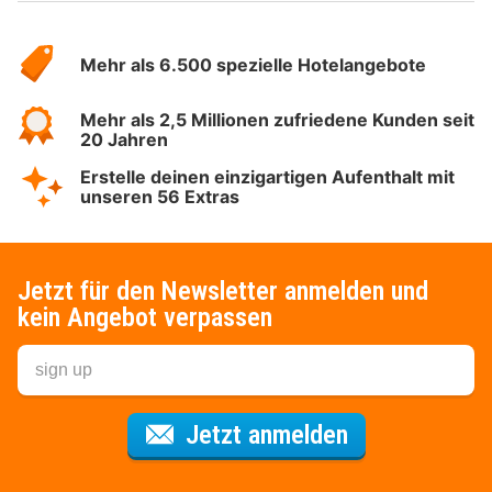
Über
Hotelspecials
Mehr als 6.500 spezielle Hotelangebote
Mehr als 2,5 Millionen zufriedene Kunden seit
20 Jahren
Erstelle deinen einzigartigen Aufenthalt mit
unseren 56 Extras
Jetzt für den Newsletter anmelden und
kein Angebot verpassen
Für den Newsl
Jetzt anmelden