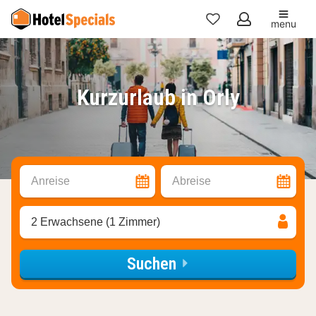
menu
Meine
Favoriten
Kurzurlaub in Orly
Anreise
Abreise
2 Erwachsene (1 Zimmer)
Suchen