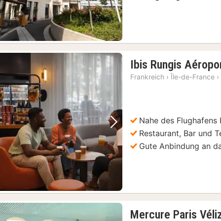
Ibis Rungis Aéropor
Frankreich
›
Île-de-France
›
Nahe des Flughafens 
Vorheriges Bild
Nächstes Bild
Restaurant, Bar und T
Gute Anbindung an da
Mercure Paris Véli