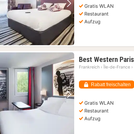
€
Gratis WLAN
Vorheriges Bild
Nächstes Bild
Restaurant
Aufzug
Best Western Paris
Frankreich
›
Île-de-France
›
Rabatt freischalten
Vorheriges Bild
Nächstes Bild
Gratis WLAN
Restaurant
Aufzug