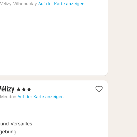
Nacht
Vélizy-Villacoublay
Auf der Karte anzeigen
ab
95
€
1
Vélizy
, 3 Sterne
Nacht
Meudon
Auf der Karte anzeigen
ab
85
€
und Versailles
mgebung