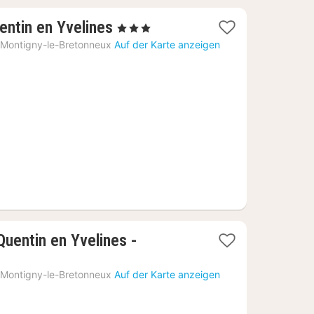
1
entin en Yvelines
, 3 Sterne
Nacht
Montigny-le-Bretonneux
Auf der Karte anzeigen
ab
62,99
€
Quentin en Yvelines -
Montigny-le-Bretonneux
Auf der Karte anzeigen