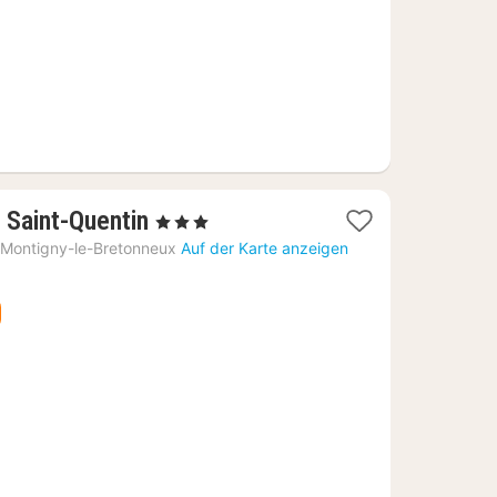
1
 Saint-Quentin
, 3 Sterne
Nacht
Montigny-le-Bretonneux
Auf der Karte anzeigen
ab
55,61
€