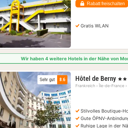
Rabatt freischalten
Vorheriges Bild
Nächstes Bild
Gratis WLAN
Wir haben 4 weitere Hotels in der Nähe von M
2
Hôtel de Berny
, 4 St
Sehr gut
8.6
Näc
Frankreich
›
Île-de-France
›
ab
69
€
Stilvolles Boutique-Ho
Vorheriges Bild
Nächstes Bild
Gute ÖPNV-Anbindun
Ruhige Lage in der Nä