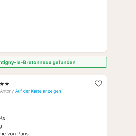
€
ontigny-le-Bretonneux gefunden
erne
hte
Antony
Auf der Karte anzeigen
tel
g
he von Paris