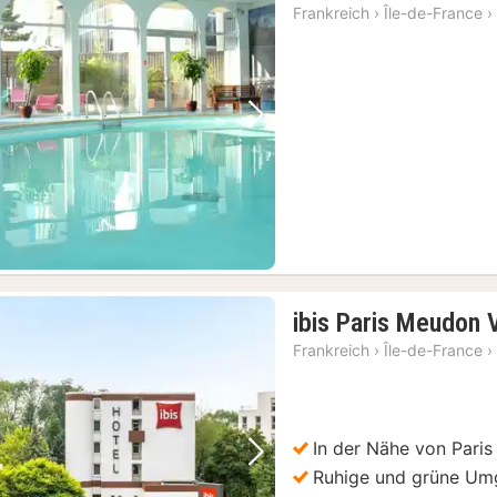
Frankreich
›
Île-de-France
›
Vorheriges Bild
Nächstes Bild
ibis Paris Meudon 
Frankreich
›
Île-de-France
›
In der Nähe von Paris 
Vorheriges Bild
Nächstes Bild
Ruhige und grüne U