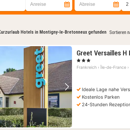
Anreise
Abreise
2
Kurzurlaub Hotels in Montigny-le-Bretonneux gefunden
Sortieren 
Greet Versailles 
, 3 Sterne
Frankreich
›
Île-de-France
›
Ideale Lage nahe Vers
Vorheriges Bild
Nächstes Bild
Kostenlos Parken
24-Stunden Rezeptio