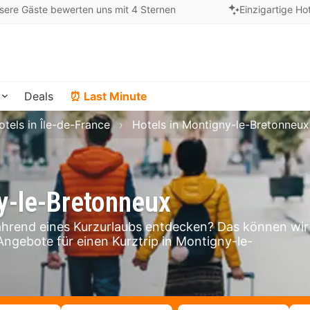
sere Gäste bewerten uns mit 4 Sternen
Einzigartige Ho
Deals
⏰ Last Minute
otels in Île-de-France
Hotels in Montigny-le-Bretonneux
y-le-Bretonneux
hrend eines Kurzurlaubs entdecken? Das können wir
 Angebote für einen Kurztrip in Montigny-le-