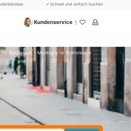
telerlebnisse
Schnell und einfach buchen
Kundenservice
Meine
Favoriten
Kurzurlaub - Montigny-le-Bretonneux