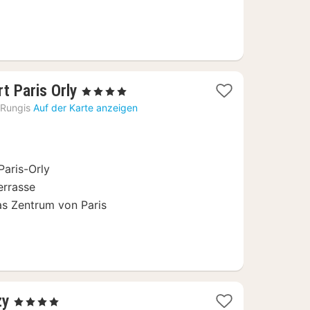
1
t Paris Orly
, 4 Sterne
Nacht
Rungis
Auf der Karte anzeigen
ab
89
€
Paris-Orly
errasse
s Zentrum von Paris
1
zy
, 4 Sterne