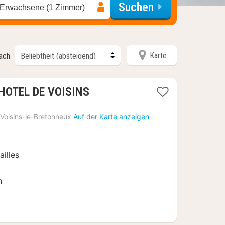
Suchen
 Erwachsene (1 Zimmer)
Karte
nach
1
H HOTEL DE VOISINS
Nacht
ab
Voisins-le-Bretonneux
Auf der Karte anzeigen
65
€
ailles
n