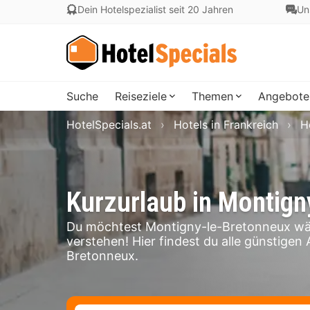
Dein Hotelspezialist seit 20 Jahren
Un
Suche
Reiseziele
Themen
Angebote
HotelSpecials.at
Hotels in Frankreich
H
Kurzurlaub in Montign
Du möchtest Montigny-le-Bretonneux wä
verstehen! Hier findest du alle günstigen
Bretonneux.