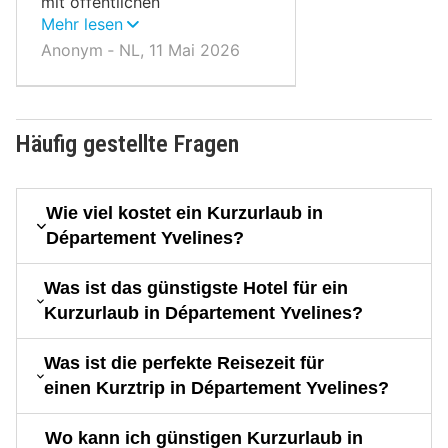
mit öffentlichen
Verkehrsmitteln erreichbar.
Mehr lesen
Anonym ‐ NL, 11 Mai 2026
Häufig gestellte Fragen
Wie viel kostet ein Kurzurlaub in
Département Yvelines?
Was ist das günstigste Hotel für ein
Kurzurlaub in Département Yvelines?
Was ist die perfekte Reisezeit für
einen Kurztrip in Département Yvelines?
Wo kann ich günstigen Kurzurlaub in