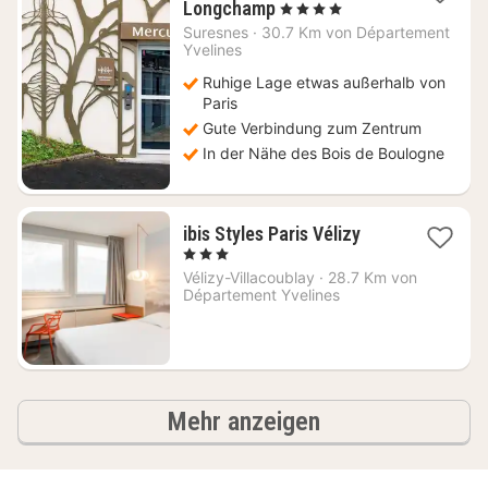
1
Longchamp
, 4 Sterne
Nacht
Suresnes
·
30.7 Km von Département
ab
Yvelines
110
Ruhige Lage etwas außerhalb von
€
Paris
Gute Verbindung zum Zentrum
In der Nähe des Bois de Boulogne
1
ibis Styles Paris Vélizy
Nacht
, 3 Sterne
ab
Vélizy-Villacoublay
·
28.7 Km von
89
Département Yvelines
€
Ergebnisse
Mehr anzeigen