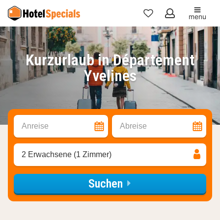
menu
Meine
Favoriten
Kurzurlaub in Département
Yvelines
Anreise
Abreise
2 Erwachsene (1 Zimmer)
Suchen