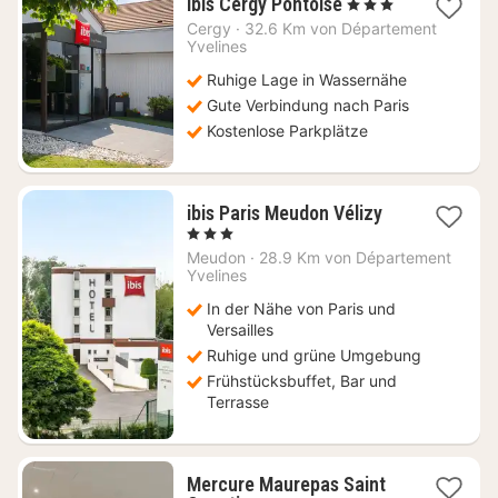
2
Ibis Cergy Pontoise
, 3 Sterne
Nächte
Cergy
·
32.6 Km von Département
ab
Yvelines
65
Ruhige Lage in Wassernähe
€
Gute Verbindung nach Paris
Kostenlose Parkplätze
1
ibis Paris Meudon Vélizy
Nacht
, 3 Sterne
ab
Meudon
·
28.9 Km von Département
85
Yvelines
€
In der Nähe von Paris und
Versailles
Ruhige und grüne Umgebung
Frühstücksbuffet, Bar und
Terrasse
Mercure Maurepas Saint