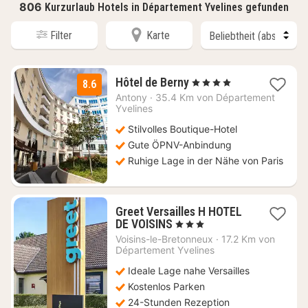
806
Kurzurlaub Hotels in Département Yvelines gefunden
Filter
Karte
2
Hôtel de Berny
, 4 Sterne
8.6
Nächte
Antony
·
35.4 Km von Département
ab
Yvelines
69
Stilvolles Boutique-Hotel
€
Gute ÖPNV-Anbindung
Ruhige Lage in der Nähe von Paris
Greet Versailles H HOTEL
1
DE VOISINS
, 3 Sterne
Nacht
Voisins-le-Bretonneux
·
17.2 Km von
ab
Département Yvelines
65
Ideale Lage nahe Versailles
€
Kostenlos Parken
24-Stunden Rezeption