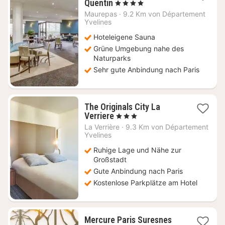
1
Quentin
, 4 Sterne
Nacht
Maurepas
·
9.2 Km von Département
ab
Yvelines
80
Hoteleigene Sauna
€
Grüne Umgebung nahe des
Naturparks
Sehr gute Anbindung nach Paris
The Originals City La
1
Verriere
, 3 Sterne
Nacht
La Verrière
·
9.3 Km von Département
ab
Yvelines
129
Ruhige Lage und Nähe zur
€
Großstadt
Gute Anbindung nach Paris
Kostenlose Parkplätze am Hotel
Mercure Paris Suresnes