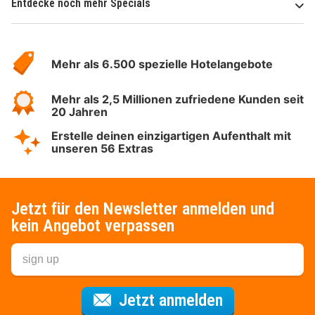
Entdecke noch mehr Specials
Über
Hotelspecials
Mehr als 6.500 spezielle Hotelangebote
Mehr als 2,5 Millionen zufriedene Kunden seit
20 Jahren
Erstelle deinen einzigartigen Aufenthalt mit
unseren 56 Extras
Jetzt für den Newsletter anmelden und
kein Angebot verpassen
Für den Newsl
Jetzt anmelden