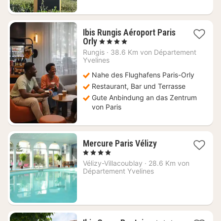
Ibis Rungis Aéroport Paris
1
Orly
, 4 Sterne
Nacht
Rungis
·
38.6 Km von Département
ab
Yvelines
89
Nahe des Flughafens Paris-Orly
€
Restaurant, Bar und Terrasse
Gute Anbindung an das Zentrum
von Paris
1
Mercure Paris Vélizy
Nacht
, 4 Sterne
ab
Vélizy-Villacoublay
·
28.6 Km von
95
Département Yvelines
€