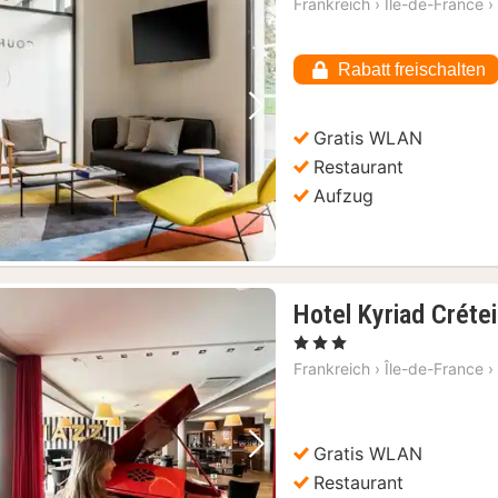
Frankreich
›
Île-de-France
›
Rabatt freischalten
Vorheriges Bild
Nächstes Bild
Gratis WLAN
Restaurant
Aufzug
Hotel Kyriad Créte
, 3 Sterne
Frankreich
›
Île-de-France
›
Gratis WLAN
Vorheriges Bild
Nächstes Bild
Restaurant