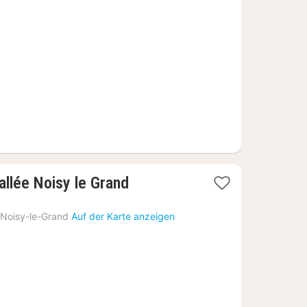
ab
44,75
€
2
allée Noisy le Grand
Nächte
ab
Noisy-le-Grand
Auf der Karte anzeigen
95
€