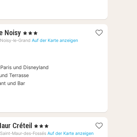
3
ée Noisy
, 3 Sterne
Nächte
Noisy-le-Grand
Auf der Karte anzeigen
ab
70
€
 Paris und Disneyland
und Terrasse
ant und Bar
1
aur Créteil
, 3 Sterne
Nacht
Saint-Maur-des-Fossés
Auf der Karte anzeigen