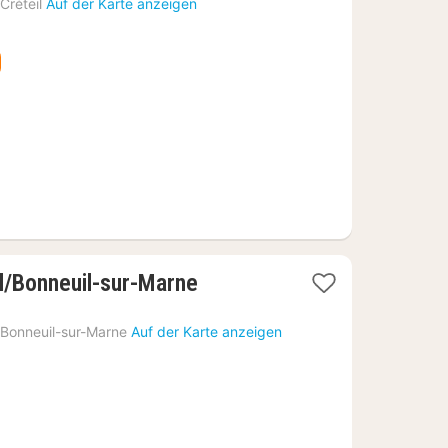
Nacht
Créteil
Auf der Karte anzeigen
ab
73,90
€
1
il/Bonneuil-sur-Marne
Nacht
ab
Bonneuil-sur-Marne
Auf der Karte anzeigen
55,22
€