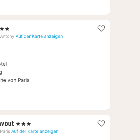
erne
hte
Antony
Auf der Karte anzeigen
tel
g
he von Paris
1
avout
, 3 Sterne
Nacht
Paris
Auf der Karte anzeigen
ab