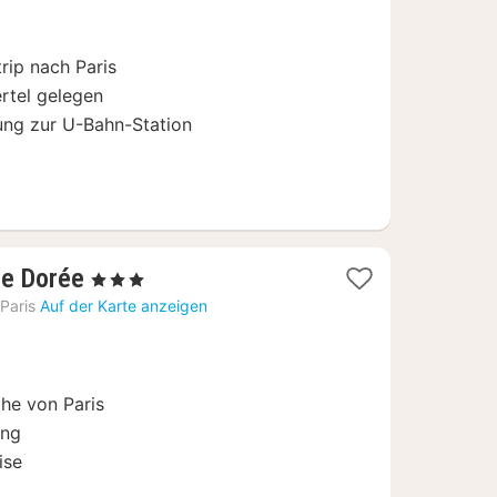
112
€
trip nach Paris
ertel gelegen
nung zur U-Bahn-Station
1
te Dorée
, 3 Sterne
Nacht
Paris
Auf der Karte anzeigen
ab
90
€
he von Paris
ung
ise