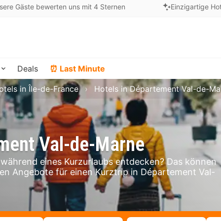
sere Gäste bewerten uns mit 4 Sternen
Einzigartige Ho
Deals
⏰ Last Minute
otels in Île-de-France
Hotels in Département Val-de-Ma
ement Val-de-Marne
während eines Kurzurlaubs entdecken? Das können
igen Angebote für einen Kurztrip in Département Val-