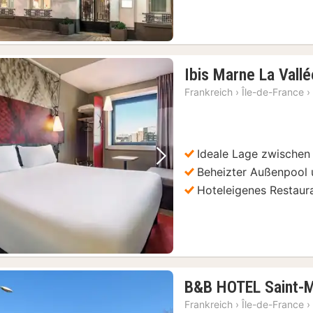
Versailles: Einlass ohne Anstehen - Tour durch das Schloss mit Zugang zu den Gärten
(487)
518)
Paris: Ticket für das Orsay-Museum und digitale Audioguide-App
(477)
Paris: 1-stündige Seine-Kreuzfahrt mit Abfahrt vom Eiffelturm
(485)
Ibis Marne La Vall
Paris: Hop-On/Hop-Off-Bootsfahrt Pass mit 9 Haltestellen
(477)
Frankreich
›
Île-de-France
›
Ideale Lage zwischen
Vorheriges Bild
Nächstes Bild
Beheizter Außenpool 
Hoteleigenes Restaur
B&B HOTEL Saint-M
Frankreich
›
Île-de-France
›