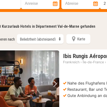
Anreise
Abreise
2
8
Kurzurlaub Hotels in Département Val-de-Marne gefunden
Karte
ieren nach
Ibis Rungis Aéropor
Frankreich
›
Île-de-France
›
Nahe des Flughafens 
Vorheriges Bild
Nächstes Bild
Restaurant, Bar und T
Gute Anbindung an da