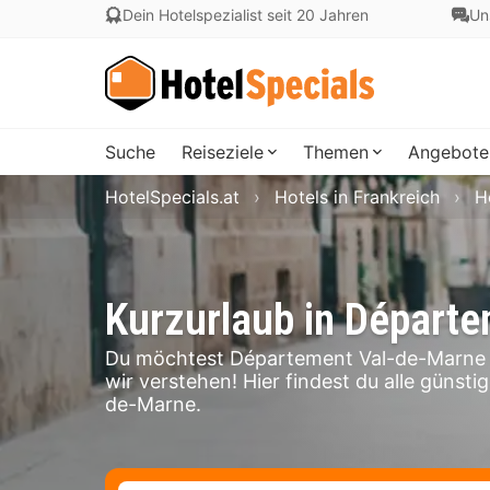
Dein Hotelspezialist seit 20 Jahren
Un
Suche
Reiseziele
Themen
Angebote
HotelSpecials.at
Hotels in Frankreich
H
Kurzurlaub in Départ
Du möchtest Département Val-de-Marne 
wir verstehen! Hier findest du alle günst
de-Marne.