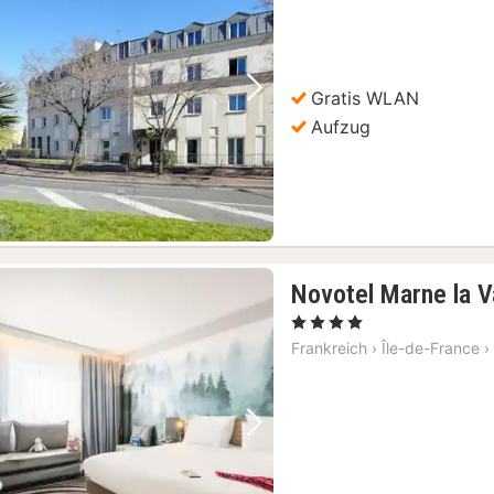
Gratis WLAN
Vorheriges Bild
Nächstes Bild
Aufzug
Novotel Marne la V
, 4 Sterne
Frankreich
›
Île-de-France
›
Vorheriges Bild
Nächstes Bild