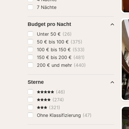
7 Nächte
Budget pro Nacht
Unter 50 €
(26)
50 € bis 100 €
(375)
100 € bis 150 €
(533)
150 € bis 200 €
(481)
200 € und mehr
(440)
Sterne
5 Sterne
(46)
4 Sterne
(274)
3 Sterne
(321)
Ohne Klassifizierung
(47)