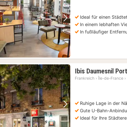
Ideal für einen Städte
Vorheriges Bild
Nächstes Bild
In einem lebhaften Vi
In fußläufiger Entfer
Ibis Daumesnil Por
Frankreich
›
Île-de-France
›
Ruhige Lage in der Nä
Vorheriges Bild
Nächstes Bild
Gute U-Bahn-Anbind
Ideal für Ihre Städtere
Paris: Zugang zum Eiffelturm im 2. Stock oder zum Gipfel
(497)