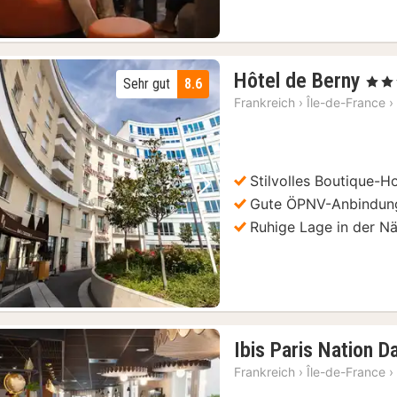
2
Hôtel de Berny
, 4 St
Sehr gut
8.6
Näc
Frankreich
›
Île-de-France
›
ab
69
€
Stilvolles Boutique-Ho
Vorheriges Bild
Nächstes Bild
Gute ÖPNV-Anbindun
Ruhige Lage in der Nä
Ibis Paris Nation D
Frankreich
›
Île-de-France
›