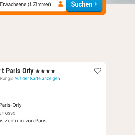
Suchen
 Erwachsene (1 Zimmer)
1
t Paris Orly
, 4 Sterne
Nacht
Rungis
Auf der Karte anzeigen
ab
89
€
Paris-Orly
errasse
s Zentrum von Paris