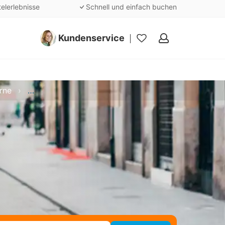
telerlebnisse
Schnell und einfach buchen
Kundenservice
Meine
Favoriten
rne
Kurzurlaub - Département Val-de-Marne