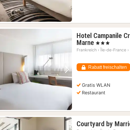
Hotel Campanile Cre
1
Marne
, 3 Sterne
Nacht
Frankreich
›
Île-de-France
›
ab
57,31
Rabatt freischalten
€
Vorheriges Bild
Nächstes Bild
Gratis WLAN
Restaurant
Courtyard by Marrio