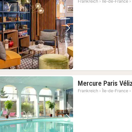
Frankreich
›
Île-de-France
›
Vorheriges Bild
Nächstes Bild
Mercure Paris Véli
Frankreich
›
Île-de-France
›
Vorheriges Bild
Nächstes Bild