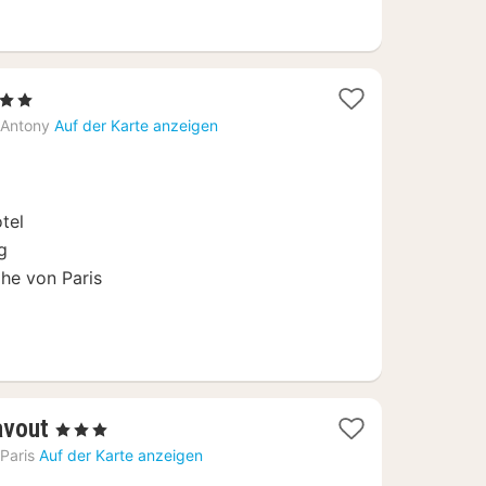
erne
hte
Antony
Auf der Karte anzeigen
tel
g
he von Paris
1
avout
, 3 Sterne
Nacht
Paris
Auf der Karte anzeigen
ab