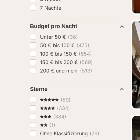
7 Nächte
Budget pro Nacht
Unter 50 €
(36)
50 € bis 100 €
(475)
100 € bis 150 €
(654)
150 € bis 200 €
(569)
200 € und mehr
(513)
Sterne
5 Sterne
(50)
4 Sterne
(334)
3 Sterne
(384)
2 Sterne
(1)
Ohne Klassifizierung
(76)