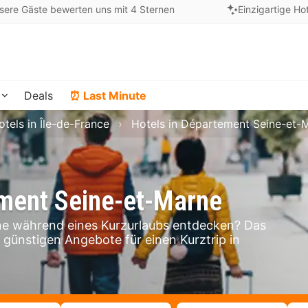
sere Gäste bewerten uns mit 4 Sternen
Einzigartige Ho
Deals
⏰ Last Minute
otels in Île-de-France
Hotels in Département Seine-et-
ement Seine-et-Marne
e während eines Kurzurlaubs entdecken? Das
e günstigen Angebote für einen Kurztrip in