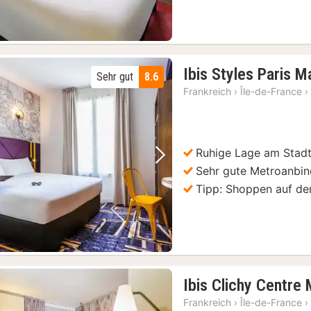
Paris: Zugang zum Eiffelturm im 2. Stock oder zum Gipfel
(497)
Versailles: Einlass ohne Anstehen - Tour durch das Schloss mit Zugang zu den Gärten
(503)
518)
Paris: Ticket für das Orsay-Museum und digitale Audioguide-App
(477)
Ibis Styles Paris M
Sehr gut
8.6
Paris: 1-stündige Seine-Kreuzfahrt mit Abfahrt vom Eiffelturm
(485)
Frankreich
›
Île-de-France
›
Paris: Hop-On/Hop-Off-Bootsfahrt Pass mit 9 Haltestellen
(477)
Ruhige Lage am Stadt
Vorheriges Bild
Nächstes Bild
Sehr gute Metroanbi
Tipp: Shoppen auf d
Ibis Clichy Centre 
Frankreich
›
Île-de-France
›