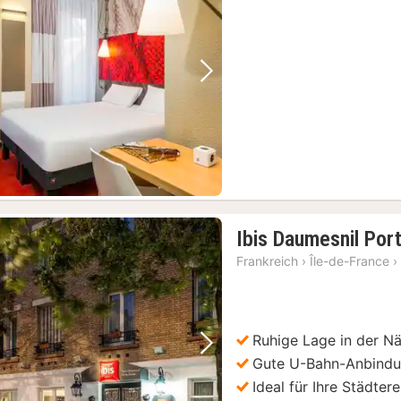
Vorheriges Bild
Nächstes Bild
Ibis Daumesnil Por
Frankreich
›
Île-de-France
›
Ruhige Lage in der Nä
Vorheriges Bild
Nächstes Bild
Gute U-Bahn-Anbind
Ideal für Ihre Städtere