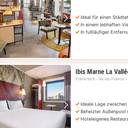
Ideal für einen Städte
Vorheriges Bild
Nächstes Bild
In einem lebhaften Vi
In fußläufiger Entfer
Ibis Marne La Vall
Frankreich
›
Île-de-France
›
Ideale Lage zwischen
Vorheriges Bild
Nächstes Bild
Beheizter Außenpool 
Hoteleigenes Restaur