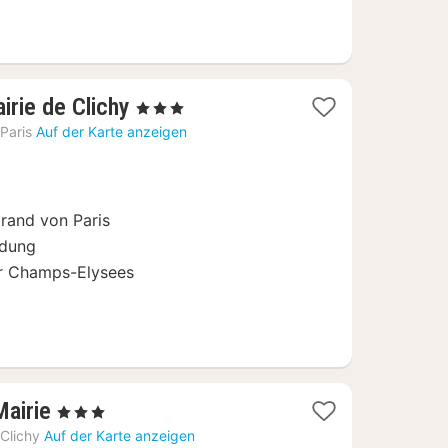
1
airie de Clichy
, 3 Sterne
Nacht
Paris
Auf der Karte anzeigen
ab
70
€
rand von Paris
ndung
er Champs-Elysees
1
Mairie
, 3 Sterne
Nacht
Clichy
Auf der Karte anzeigen