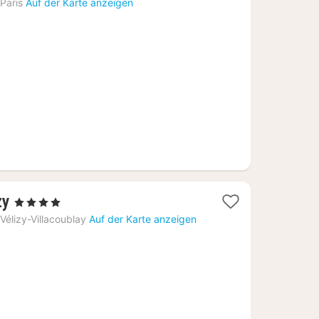
Nächte
Paris
Auf der Karte anzeigen
ab
155
€
1
zy
, 4 Sterne
Nacht
Vélizy-Villacoublay
Auf der Karte anzeigen
ab
95
€