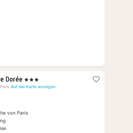
ab
80
€
1
te Dorée
, 3 Sterne
Nacht
Paris
Auf der Karte anzeigen
ab
90
€
he von Paris
ung
ise