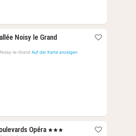
2
allée Noisy le Grand
Nächte
ab
Noisy-le-Grand
Auf der Karte anzeigen
95
€
2
Boulevards Opéra
, 3 Sterne