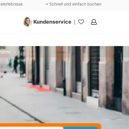
telerlebnisse
Schnell und einfach buchen
Kundenservice
Meine
Favoriten
Marne
Kurzurlaub - Département Seine-et-Marne