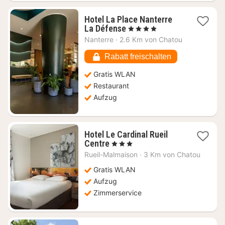
Hotel La Place Nanterre
1
La Défense
, 4 Sterne
Nacht
Nanterre
·
2.6 Km von Chatou
ab
108,13
Rabatt freischalten
€
Gratis WLAN
Restaurant
Aufzug
Hotel Le Cardinal Rueil
1
Centre
, 3 Sterne
Nacht
Rueil-Malmaison
·
3 Km von Chatou
ab
49,97
Gratis WLAN
€
Aufzug
Zimmerservice