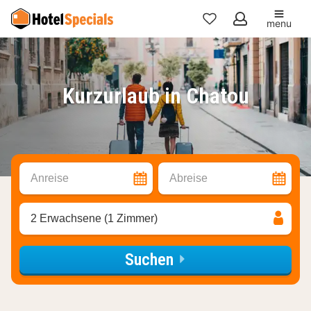
menu
Meine
Favoriten
Kurzurlaub in Chatou
Anreise
Abreise
2 Erwachsene (1 Zimmer)
Suchen