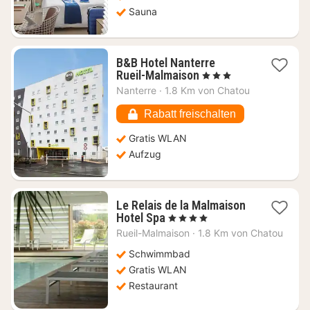
Sauna
B&B Hotel Nanterre
1
Rueil-Malmaison
, 3 Sterne
Nacht
Nanterre
·
1.8 Km von Chatou
ab
55,98
Rabatt freischalten
€
Gratis WLAN
Aufzug
Le Relais de la Malmaison
1
Hotel Spa
, 4 Sterne
Nacht
Rueil-Malmaison
·
1.8 Km von Chatou
ab
94,09
Schwimmbad
€
Gratis WLAN
Restaurant