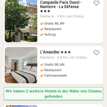
Campanile Paris Ouest -
1
Nanterre - La Défense
Nacht
, 3 Sterne
ab
Nanterre
·
4 Km von Chatou
56,46
€
Gratis WLAN
Restaurant
Aufzug
1
L'Amandier
, 3 Sterne
Nacht
Nanterre
·
3.9 Km von Chatou
ab
58,71
Gratis WLAN
€
Restaurant
Fahrradverleih
Wir haben 2 weitere Hotels in der Nähe von Chatou
gefunden