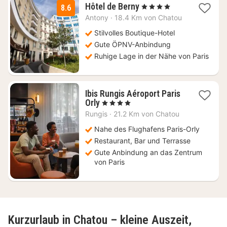
2
Hôtel de Berny
, 4 Sterne
8.6
Nächte
Antony
·
18.4 Km von Chatou
ab
69
Stilvolles Boutique-Hotel
€
Gute ÖPNV-Anbindung
Ruhige Lage in der Nähe von Paris
Ibis Rungis Aéroport Paris
1
Orly
, 4 Sterne
Nacht
Rungis
·
21.2 Km von Chatou
ab
89
Nahe des Flughafens Paris-Orly
€
Restaurant, Bar und Terrasse
Gute Anbindung an das Zentrum
von Paris
Kurzurlaub in Chatou – kleine Auszeit,