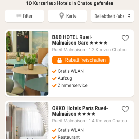
10
Kurzurlaub Hotels in Chatou gefunden
Filter
Karte
B&B HOTEL Rueil-
1
Malmaison Gare
, 4 Sterne
Nacht
Rueil-Malmaison
·
1.2 Km von Chatou
ab
72,57
Rabatt freischalten
€
Gratis WLAN
Aufzug
Zimmerservice
OKKO Hotels Paris Rueil-
1
Malmaison
, 4 Sterne
Nacht
Rueil-Malmaison
·
1.4 Km von Chatou
ab
71,55
Gratis WLAN
€
Restaurant