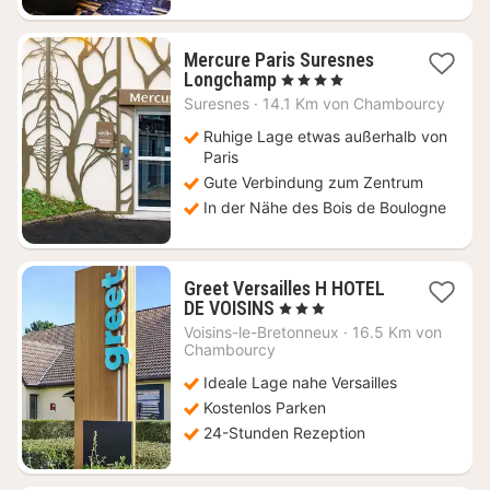
Mercure Paris Suresnes
1
Longchamp
, 4 Sterne
Nacht
Suresnes
·
14.1 Km von Chambourcy
ab
110
Ruhige Lage etwas außerhalb von
€
Paris
Gute Verbindung zum Zentrum
In der Nähe des Bois de Boulogne
Greet Versailles H HOTEL
1
DE VOISINS
, 3 Sterne
Nacht
Voisins-le-Bretonneux
·
16.5 Km von
ab
Chambourcy
65
Ideale Lage nahe Versailles
€
Kostenlos Parken
24-Stunden Rezeption