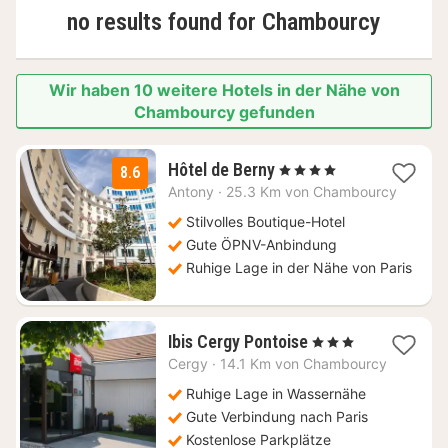
no results found for
Chambourcy
Wir haben 10 weitere Hotels in der Nähe von
Chambourcy gefunden
2
Hôtel de Berny
, 4 Sterne
8.6
Nächte
Antony
·
25.3 Km von Chambourcy
ab
69
Stilvolles Boutique-Hotel
€
Gute ÖPNV-Anbindung
Ruhige Lage in der Nähe von Paris
2
Ibis Cergy Pontoise
, 3 Sterne
Nächte
Cergy
·
14.1 Km von Chambourcy
ab
65
Ruhige Lage in Wassernähe
€
Gute Verbindung nach Paris
Kostenlose Parkplätze