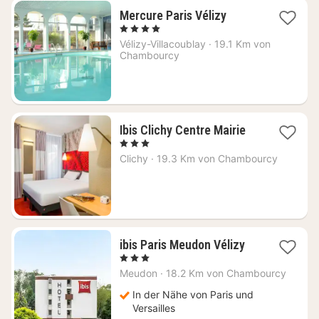
1
Mercure Paris Vélizy
Nacht
, 4 Sterne
ab
Vélizy-Villacoublay
·
19.1 Km von
95
Chambourcy
€
1
Ibis Clichy Centre Mairie
Nacht
, 3 Sterne
ab
Clichy
·
19.3 Km von Chambourcy
80
€
1
ibis Paris Meudon Vélizy
Nacht
, 3 Sterne
ab
Meudon
·
18.2 Km von Chambourcy
85
€
In der Nähe von Paris und
Versailles