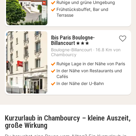
Ruhige und grüne Umgebung
Frühstücksbuffet, Bar und
Terrasse
Ibis Paris Boulogne-
1
Billancourt
, 3 Sterne
Nacht
Boulogne-Billancourt
·
16.8 Km von
ab
Chambourcy
129
Ruhige Lage in der Nähe von Paris
€
In der Nähe von Restaurants und
Cafés
In der Nähe der U-Bahn
Kurzurlaub in Chambourcy – kleine Auszeit,
große Wirkung