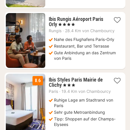
Ibis Rungis Aéroport Paris
1
Orly
, 4 Sterne
Nacht
Rungis
·
28.4 Km von Chambourcy
ab
89
Nahe des Flughafens Paris-Orly
€
Restaurant, Bar und Terrasse
Gute Anbindung an das Zentrum
von Paris
Ibis Styles Paris Mairie de
8.6
1
Clichy
, 3 Sterne
Nacht
Paris
·
19.4 Km von Chambourcy
ab
70
Ruhige Lage am Stadtrand von
€
Paris
Sehr gute Metroanbindung
Tipp: Shoppen auf der Champs-
Elysees