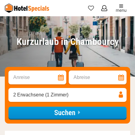
menu
Meine
Favoriten
Kurzurlaub in Chambourcy
Anreise
Abreise
2 Erwachsene (1 Zimmer)
Suchen