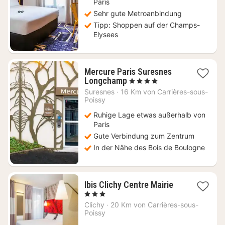
Paris
Sehr gute Metroanbindung
Tipp: Shoppen auf der Champs-
Elysees
Mercure Paris Suresnes
1
Longchamp
, 4 Sterne
Nacht
Suresnes
·
16 Km von Carrières-sous-
ab
Poissy
110
Ruhige Lage etwas außerhalb von
€
Paris
Gute Verbindung zum Zentrum
In der Nähe des Bois de Boulogne
1
Ibis Clichy Centre Mairie
Nacht
, 3 Sterne
ab
Clichy
·
20 Km von Carrières-sous-
80
Poissy
€