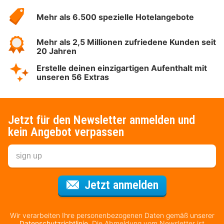
Hotelspecials
Mehr als 6.500 spezielle Hotelangebote
Mehr als 2,5 Millionen zufriedene Kunden seit
20 Jahren
Erstelle deinen einzigartigen Aufenthalt mit
unseren 56 Extras
Jetzt für den Newsletter anmelden und
kein Angebot verpassen
Für den Newsl
Jetzt anmelden
Wir verarbeiten Ihre personenbezogenen Daten gemäß unserer
Datenschutzrichtlinie
. Die Abmeldung vom Newsletter ist