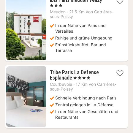
Nacht
, 3 Sterne
ab
Meudon
·
21.5 Km von Carrières-
85
sous-Poissy
€
In der Nähe von Paris und
Versailles
Ruhige und grüne Umgebung
Frühstücksbuffet, Bar und
Terrasse
Tribe Paris La Defense
1
Esplanade
, 4 Sterne
Nacht
Courbevoie
·
17 Km von Carrières-
ab
sous-Poissy
115
Schnelle Verbindung nach Paris
€
Zentral gelegen in La Défense
In der Nähe von Geschäften und
Restaurants