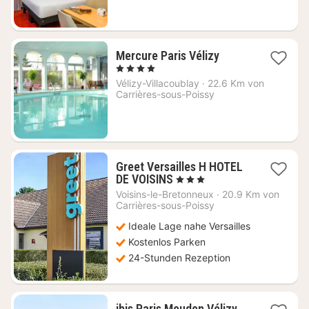
1
Mercure Paris Vélizy
Nacht
, 4 Sterne
ab
Vélizy-Villacoublay
·
22.6 Km von
95
Carrières-sous-Poissy
€
Greet Versailles H HOTEL
1
DE VOISINS
, 3 Sterne
Nacht
Voisins-le-Bretonneux
·
20.9 Km von
ab
Carrières-sous-Poissy
65
Ideale Lage nahe Versailles
€
Kostenlos Parken
24-Stunden Rezeption
1
ibis Paris Meudon Vélizy