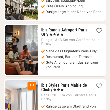
Stilvolles Boutique-Hotel
€
Gute ÖPNV-Anbindung
Ruhige Lage in der Nähe von Paris
Ibis Rungis Aéroport Paris
1
Orly
, 4 Sterne
Nacht
Rungis
·
31.3 Km von Carrières-sous-
ab
Poissy
89
Nahe des Flughafens Paris-Orly
€
Restaurant, Bar und Terrasse
Gute Anbindung an das Zentrum
von Paris
Ibis Styles Paris Mairie de
8.6
1
Clichy
, 3 Sterne
Nacht
Paris
·
20.1 Km von Carrières-sous-
ab
Poissy
70
Ruhige Lage am Stadtrand von
€