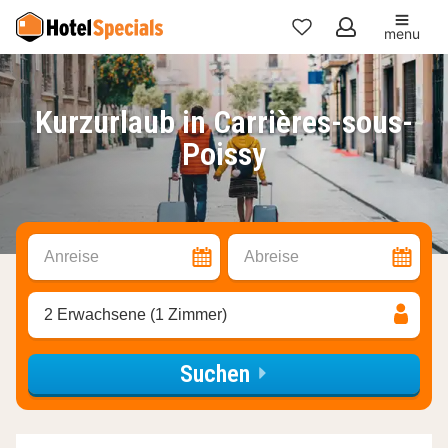
menu
Meine
Favoriten
Kurzurlaub in Carrières-sous-
Poissy
Anreise
Abreise
2 Erwachsene (1 Zimmer)
Suchen