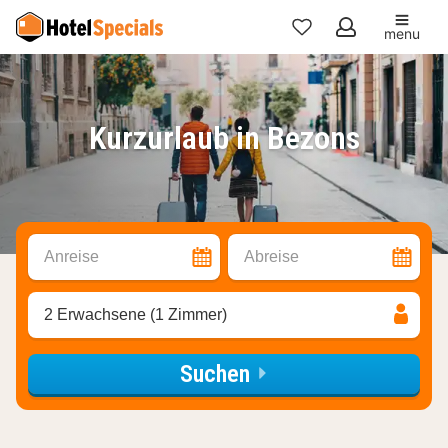
menu
Meine
Favoriten
Kurzurlaub in Bezons
Anreise
Abreise
2 Erwachsene (1 Zimmer)
Suchen