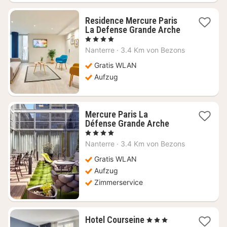
Residence Mercure Paris
La Defense Grande Arche
1
, 4 Sterne
Nacht
Nanterre
·
3.4 Km von Bezons
ab
69,09
Gratis WLAN
€
Aufzug
Mercure Paris La
1
Défense Grande Arche
Nacht
, 4 Sterne
ab
Nanterre
·
3.4 Km von Bezons
93
€
Gratis WLAN
Aufzug
Zimmerservice
1
Hotel Courseine
, 3 Sterne