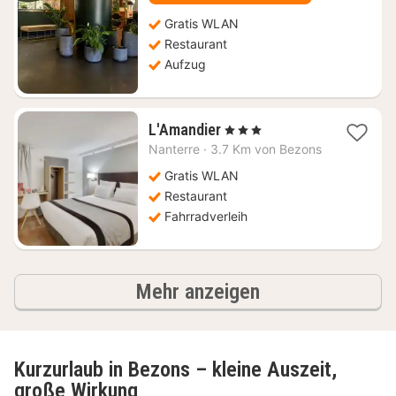
€
Gratis WLAN
Restaurant
Aufzug
1
L'Amandier
, 3 Sterne
Nacht
Nanterre
·
3.7 Km von Bezons
ab
58,71
Gratis WLAN
€
Restaurant
Fahrradverleih
Ergebnisse
Mehr anzeigen
Kurzurlaub in Bezons – kleine Auszeit,
große Wirkung