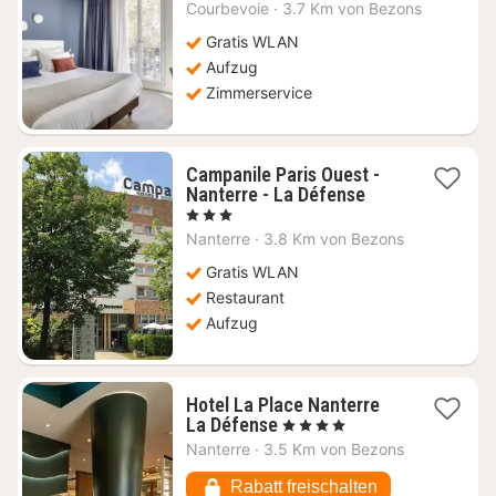
Nacht
Courbevoie
·
3.7 Km von Bezons
ab
68,96
Gratis WLAN
€
Aufzug
Zimmerservice
Campanile Paris Ouest -
1
Nanterre - La Défense
Nacht
, 3 Sterne
ab
Nanterre
·
3.8 Km von Bezons
56,46
€
Gratis WLAN
Restaurant
Aufzug
Hotel La Place Nanterre
1
La Défense
, 4 Sterne
Nacht
Nanterre
·
3.5 Km von Bezons
ab
108,13
Rabatt freischalten