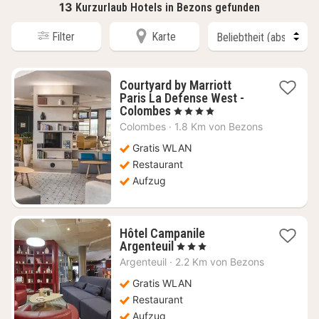
13
Kurzurlaub Hotels in Bezons gefunden
Filter
Karte
Courtyard by Marriott
Paris La Defense West -
1
Colombes
, 4 Sterne
Nacht
Colombes
·
1.8 Km von Bezons
ab
76,36
Gratis WLAN
€
Restaurant
Aufzug
Hôtel Campanile
1
Argenteuil
, 3 Sterne
Nacht
Argenteuil
·
2.2 Km von Bezons
ab
49,37
Gratis WLAN
€
Restaurant
Aufzug