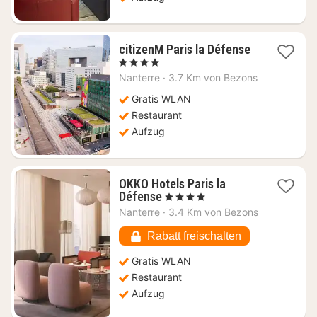
citizenM Paris la Défense
1
, 4 Sterne
Nacht
Nanterre
·
3.7 Km von Bezons
ab
71,99
Gratis WLAN
€
Restaurant
Aufzug
OKKO Hotels Paris la
1
Défense
, 4 Sterne
Nacht
Nanterre
·
3.4 Km von Bezons
ab
86,97
Rabatt freischalten
€
Gratis WLAN
Restaurant
Aufzug