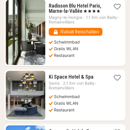
Radisson Blu Hotel Paris,
1
Marne-la-Vallée
, 4 Sterne
Nacht
Magny-le-Hongre
·
1.1 Km von Bailly-
ab
Romainvilliers
151,82
€
Rabatt freischalten
Schwimmbad
Gratis WLAN
Restaurant
1
Ki Space Hotel & Spa
Nacht
Serris
·
2.1 Km von Bailly-
ab
Romainvilliers
125,14
Schwimmbad
€
Gratis WLAN
Restaurant