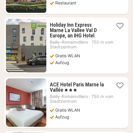
Restaurant
Holiday Inn Express
Marne La Vallee Val D
1
Europe, an IHG Hotel
Nacht
Bailly-Romainvilliers
·
750 m vom
ab
Stadtzentrum
79,09
Gratis WLAN
€
Aufzug
ACE Hotel Paris Marne la
1
Vallée
, 3 Sterne
Nacht
Bailly-Romainvilliers
·
750 m vom
ab
Stadtzentrum
95,72
Gratis WLAN
€
Aufzug