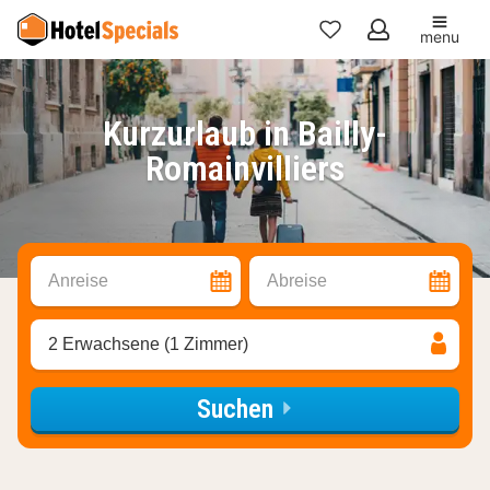
menu
Meine
Favoriten
Kurzurlaub in Bailly-
Romainvilliers
Anreise
Abreise
2 Erwachsene (1 Zimmer)
Suchen