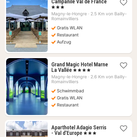
1
Campanile Val de France
Nacht
, 3 Sterne
ab
Magny-le-Hongre
·
2.5 Km von Bailly-
134,18
Romainvilliers
€
Gratis WLAN
Restaurant
Aufzug
Grand Magic Hotel Marne
1
La Vallée
, 4 Sterne
Nacht
Magny-le-Hongre
·
2.6 Km von Bailly-
ab
Romainvilliers
150,31
Schwimmbad
€
Gratis WLAN
Restaurant
Aparthotel Adagio Serris
1
- Val d'Europe
, 3 Sterne