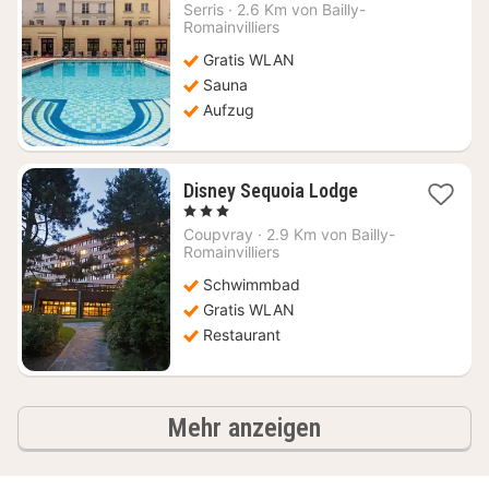
Nacht
Serris
·
2.6 Km von Bailly-
ab
Romainvilliers
107,50
Gratis WLAN
€
Sauna
Aufzug
1
Disney Sequoia Lodge
Nacht
, 3 Sterne
ab
Coupvray
·
2.9 Km von Bailly-
317,45
Romainvilliers
€
Schwimmbad
Gratis WLAN
Restaurant
Ergebnisse
Mehr anzeigen