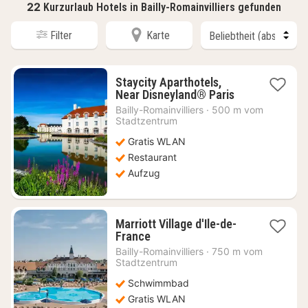
22
Kurzurlaub Hotels in Bailly-Romainvilliers gefunden
Filter
Karte
Staycity Aparthotels,
1
Near Disneyland® Paris
Nacht
Bailly-Romainvilliers
·
500 m vom
ab
Stadtzentrum
151,36
Gratis WLAN
€
Restaurant
Aufzug
Marriott Village d'Ile-de-
1
France
Nacht
Bailly-Romainvilliers
·
750 m vom
ab
Stadtzentrum
371,82
Schwimmbad
€
Gratis WLAN