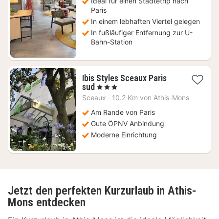
€
Ideal für einen Städtetrip nach
Paris
In einem lebhaften Viertel gelegen
In fußläufiger Entfernung zur U-
Bahn-Station
Ibis Styles Sceaux Paris
2
sud
, 3 Sterne
Nächte
Sceaux
·
10.2 Km von Athis-Mons
ab
69
Am Rande von Paris
€
Gute ÖPNV Anbindung
Moderne Einrichtung
Jetzt den perfekten Kurzurlaub in Athis-
Mons entdecken