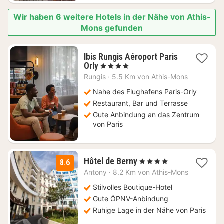
Wir haben 6 weitere Hotels in der Nähe von Athis-
Mons gefunden
Ibis Rungis Aéroport Paris
1
Orly
, 4 Sterne
Nacht
Rungis
·
5.5 Km von Athis-Mons
ab
89
Nahe des Flughafens Paris-Orly
€
Restaurant, Bar und Terrasse
Gute Anbindung an das Zentrum
von Paris
2
Hôtel de Berny
, 4 Sterne
8.6
Nächte
Antony
·
8.2 Km von Athis-Mons
ab
69
Stilvolles Boutique-Hotel
€
Gute ÖPNV-Anbindung
Ruhige Lage in der Nähe von Paris