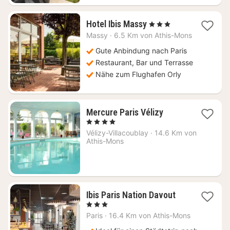
1
Hotel Ibis Massy
, 3 Sterne
Nacht
Massy
·
6.5 Km von Athis-Mons
ab
85
Gute Anbindung nach Paris
€
Restaurant, Bar und Terrasse
Nähe zum Flughafen Orly
1
Mercure Paris Vélizy
Nacht
, 4 Sterne
ab
Vélizy-Villacoublay
·
14.6 Km von
95
Athis-Mons
€
1
Ibis Paris Nation Davout
Nacht
, 3 Sterne
ab
Paris
·
16.4 Km von Athis-Mons
112