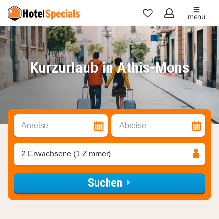
menu
Meine
Favoriten
Kurzurlaub in Athis-Mons
Anreise
Abreise
2 Erwachsene (1 Zimmer)
Suchen