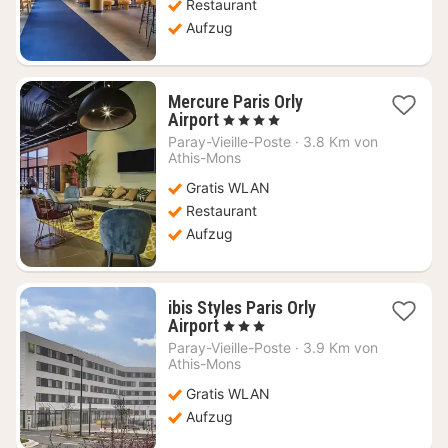
€
Restaurant
Aufzug
Mercure Paris Orly
1
Airport
, 4 Sterne
Nacht
Paray-Vieille-Poste
·
3.8 Km von
ab
Athis-Mons
80,18
Gratis WLAN
€
Restaurant
Aufzug
ibis Styles Paris Orly
1
Airport
, 3 Sterne
Nacht
Paray-Vieille-Poste
·
3.9 Km von
ab
Athis-Mons
79,36
Gratis WLAN
€
Aufzug