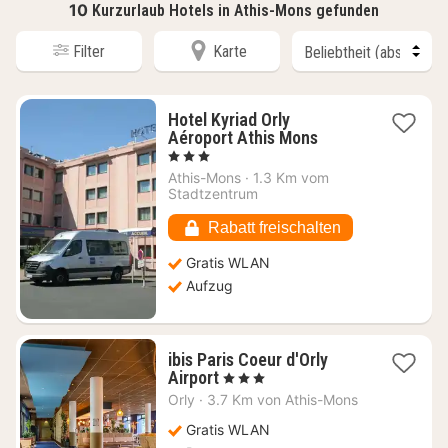
10
Kurzurlaub Hotels in Athis-Mons gefunden
Filter
Karte
Hotel Kyriad Orly
1
Aéroport Athis Mons
Nacht
, 3 Sterne
ab
Athis-Mons
·
1.3 Km vom
64,73
Stadtzentrum
€
Rabatt freischalten
Gratis WLAN
Aufzug
ibis Paris Coeur d'Orly
1
Airport
, 3 Sterne
Nacht
Orly
·
3.7 Km von Athis-Mons
ab
89,09
Gratis WLAN