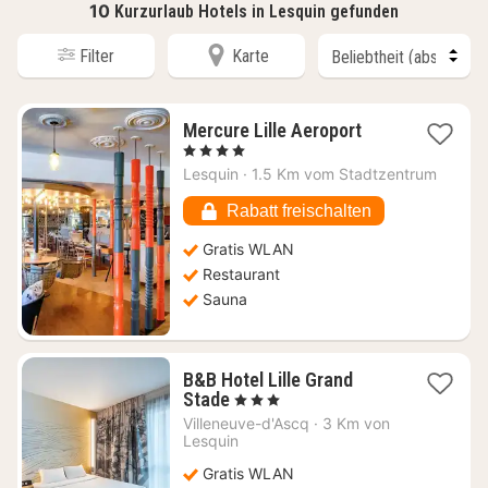
10
Kurzurlaub Hotels in Lesquin gefunden
Filter
Karte
1
Mercure Lille Aeroport
Nacht
, 4 Sterne
ab
Lesquin
·
1.5 Km vom Stadtzentrum
85,45
€
Rabatt freischalten
Gratis WLAN
Restaurant
Sauna
B&B Hotel Lille Grand
1
Stade
, 3 Sterne
Nacht
Villeneuve-d'Ascq
·
3 Km von
ab
Lesquin
51,82
Gratis WLAN
€