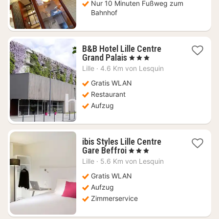
Nur 10 Minuten Fußweg zum
Bahnhof
B&B Hotel Lille Centre
1
Grand Palais
, 3 Sterne
Nacht
Lille
·
4.6 Km von Lesquin
ab
52,73
Gratis WLAN
€
Restaurant
Aufzug
ibis Styles Lille Centre
1
Gare Beffroi
, 3 Sterne
Nacht
Lille
·
5.6 Km von Lesquin
ab
57,19
Gratis WLAN
€
Aufzug
Zimmerservice