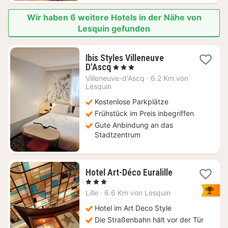
Wir haben 6 weitere Hotels in der Nähe von
Lesquin gefunden
Ibis Styles Villeneuve
2
D'Ascq
, 3 Sterne
Nächte
Villeneuve-d'Ascq
·
6.2 Km von
ab
Lesquin
65
Kostenlose Parkplätze
€
Frühstück im Preis inbegriffen
Gute Anbindung an das
Stadtzentrum
1
Hotel Art-Déco Euralille
Nacht
, 3 Sterne
ab
Lille
·
6.6 Km von Lesquin
85
€
Hotel im Art Deco Style
Die Straßenbahn hält vor der Tür