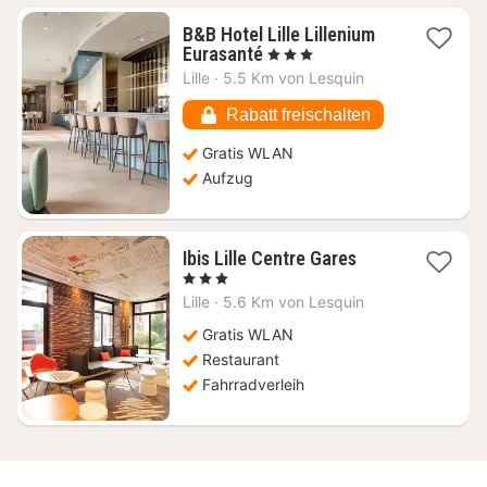
B&B Hotel Lille Lillenium
1
Eurasanté
, 3 Sterne
Nacht
Lille
·
5.5 Km von Lesquin
ab
51,82
Rabatt freischalten
€
Gratis WLAN
Aufzug
1
Ibis Lille Centre Gares
Nacht
, 3 Sterne
ab
Lille
·
5.6 Km von Lesquin
59,58
€
Gratis WLAN
Restaurant
Fahrradverleih