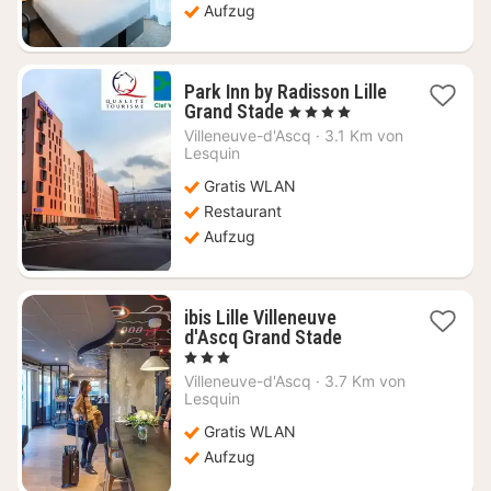
Aufzug
Park Inn by Radisson Lille
1
Grand Stade
, 4 Sterne
Nacht
Villeneuve-d'Ascq
·
3.1 Km von
ab
Lesquin
56,46
Gratis WLAN
€
Restaurant
Aufzug
ibis Lille Villeneuve
1
d'Ascq Grand Stade
Nacht
, 3 Sterne
ab
Villeneuve-d'Ascq
·
3.7 Km von
45,82
Lesquin
€
Gratis WLAN
Aufzug