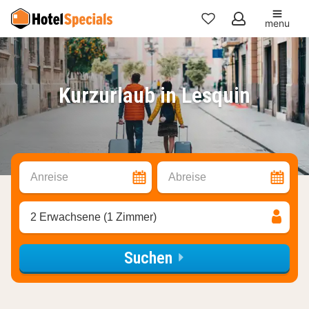
menu
Meine
Favoriten
Kurzurlaub in Lesquin
Anreise
Abreise
2 Erwachsene (1 Zimmer)
Suchen