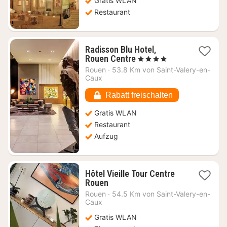
Gratis WLAN
Restaurant
Radisson Blu Hotel,
1
Rouen Centre
, 4 Sterne
Nacht
Rouen
·
53.8 Km von Saint-Valery-en-
ab
Caux
121,10
€
Rabatt freischalten
Gratis WLAN
Restaurant
Aufzug
Hôtel Vieille Tour Centre
1
Rouen
Nacht
Rouen
·
54.5 Km von Saint-Valery-en-
ab
Caux
56
Gratis WLAN
€