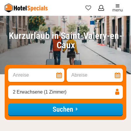
menu
Meine
Favoriten
Kurzurlaub in Saint-Valery-en-
Caux
Anreise
Abreise
2 Erwachsene (1 Zimmer)
Suchen