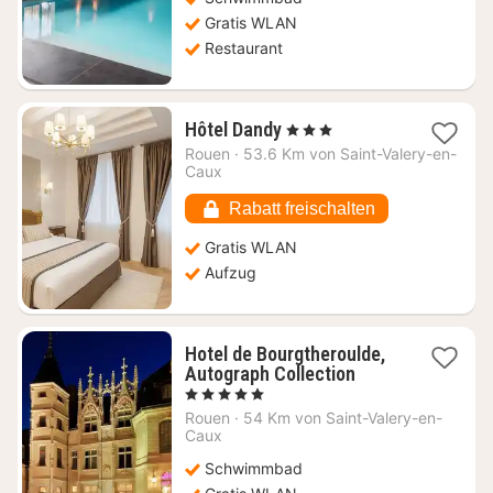
Gratis WLAN
Restaurant
1
Hôtel Dandy
, 3 Sterne
Nacht
Rouen
·
53.6 Km von Saint-Valery-en-
ab
Caux
92,45
€
Rabatt freischalten
Gratis WLAN
Aufzug
Hotel de Bourgtheroulde,
1
Autograph Collection
Nacht
, 5 Sterne
ab
Rouen
·
54 Km von Saint-Valery-en-
181,09
Caux
€
Schwimmbad