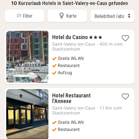
10
Kurzurlaub Hotels in Saint-Valery-en-Caux gefunden
Filter
Karte
1
Hotel du Casino
, 3 Sterne
Nacht
Saint-Valery-en-Caux
·
400 m vom
ab
Stadtzentrum
88,36
Gratis WLAN
€
Restaurant
Aufzug
Hotel Restaurant
1
l'Annexe
Nacht
Saint-Valery-en-Caux
·
1.1 Km vom
ab
Stadtzentrum
75,96
Gratis WLAN
€
Restaurant