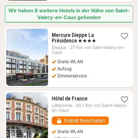
Wir haben 8 weitere Hotels in der Nähe von Saint-
Valery-en-Caux gefunden
Mercure Dieppe La
1
Présidence
, 4 Sterne
Nacht
Dieppe
·
27 Km von Saint-Valery-en-
ab
Caux
176,88
Gratis WLAN
€
Aufzug
Zimmerservice
1
Hôtel de France
Nacht
Lillebonne
·
40.1 Km von Saint-Valery-
ab
en-Caux
64,77
€
Rabatt freischalten
Gratis WLAN