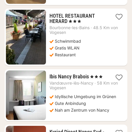
HOTEL RESTAURANT
1
HERARD
, 3 Sterne
Nacht
Bourbonne-les-Bains
·
48.5 Km von
ab
Vogesen
85
Schwimmbad
€
Gratis WLAN
Restaurant
1
Ibis Nancy Brabois
, 3 Sterne
Nacht
Vandœuvre-lès-Nancy
·
58 Km von
ab
Vogesen
79
Idyllische Umgebung im Grünen
€
Gute Anbindung
Nah am Zentrum von Nancy
Kyriad Direct Nancy Sud -