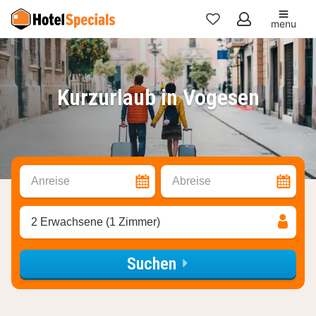
menu
Meine
Favoriten
Kurzurlaub in Vogesen
Anreise
Abreise
2 Erwachsene (1 Zimmer)
Suchen