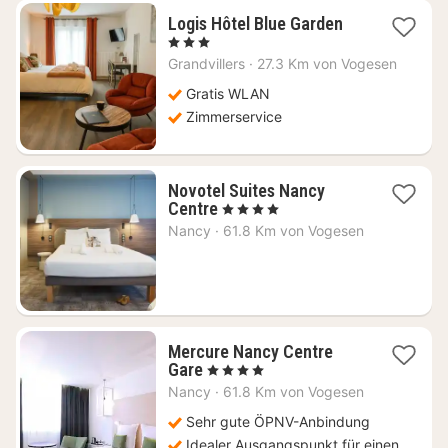
1
Logis Hôtel Blue Garden
Nacht
, 3 Sterne
ab
Grandvillers
·
27.3 Km von Vogesen
110,09
€
Gratis WLAN
Zimmerservice
Novotel Suites Nancy
1
Centre
, 4 Sterne
Nacht
Nancy
·
61.8 Km von Vogesen
ab
155
€
Mercure Nancy Centre
1
Gare
, 4 Sterne
Nacht
Nancy
·
61.8 Km von Vogesen
ab
90
Sehr gute ÖPNV-Anbindung
€
Idealer Ausgangspunkt für einen