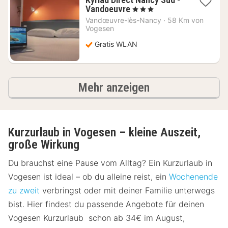
1
Vandoeuvre
, 3 Sterne
Nacht
Vandœuvre-lès-Nancy
·
58 Km von
ab
Vogesen
33,89
Gratis WLAN
€
Ergebnisse
Mehr anzeigen
Kurzurlaub in Vogesen – kleine Auszeit,
große Wirkung
Du brauchst eine Pause vom Alltag? Ein Kurzurlaub in
Vogesen ist ideal – ob du alleine reist, ein
Wochenende
zu zweit
verbringst oder mit deiner Familie unterwegs
bist. Hier findest du passende Angebote für deinen
Vogesen Kurzurlaub schon ab 34€ im August,