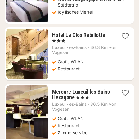
Städtetrip
Idyllisches Viertel
1
Hotel Le Clos Rebillotte
Nacht
, 3 Sterne
ab
Luxeuil-les-Bains
·
36.3 Km von
58,09
Vogesen
€
Gratis WLAN
Restaurant
Mercure Luxeuil les Bains
1
Hexagone
, 3 Sterne
Nacht
Luxeuil-les-Bains
·
36.5 Km von
ab
Vogesen
61,86
Gratis WLAN
€
Restaurant
Zimmerservice