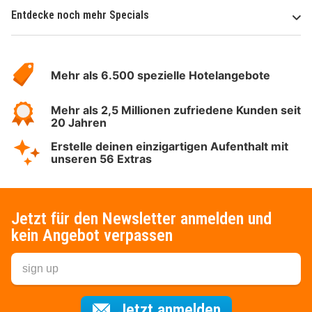
Entdecke noch mehr Specials
Über
Hotelspecials
Mehr als 6.500 spezielle Hotelangebote
Mehr als 2,5 Millionen zufriedene Kunden seit
20 Jahren
Erstelle deinen einzigartigen Aufenthalt mit
unseren 56 Extras
Jetzt für den Newsletter anmelden und
kein Angebot verpassen
Für den Newsl
Jetzt anmelden