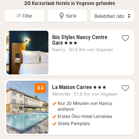
20
Kurzurlaub Hotels in Vogesen gefunden
Filter
Karte
Ibis Styles Nancy Centre
1
Gare
, 3 Sterne
Nacht
Nancy
·
61.9 Km von Vogesen
ab
89
€
3
La Maison Carree
, 3 Sterne
8.4
Nächte
Méréville
·
51.8 Km von Vogesen
ab
78
Nur 20 Minuten von Nancy
€
entfernt
Erstes Öko-Hotel Lorraines
Gratis Parkplatz