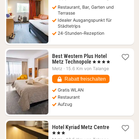
ab
89
Restaurant, Bar, Garten und
€
Terrasse
Idealer Ausgangspunkt für
Städtetrips
24-Stunden-Rezeption
Best Western Plus Hotel
1
Metz Technopole
, 4 Sterne
Nacht
Metz
·
15.6 Km von Talange
ab
89,18
Rabatt freischalten
€
Gratis WLAN
Restaurant
Aufzug
1
Hotel Kyriad Metz Centre
Nacht
, 3 Sterne
ab