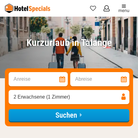
menu
Meine
Favoriten
Kurzurlaub in Talange
Anreise
Abreise
2 Erwachsene (1 Zimmer)
Suchen