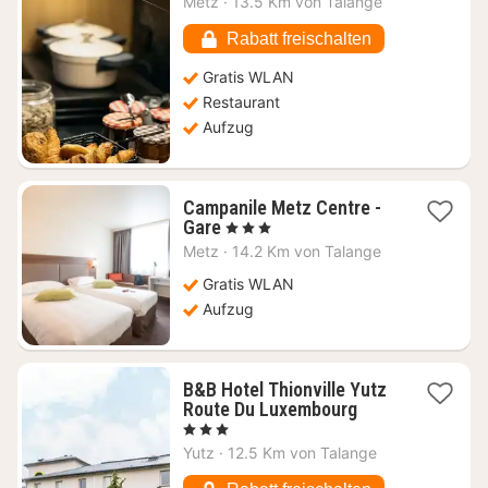
Metz
·
13.5 Km von Talange
65,45
€
Rabatt freischalten
Gratis WLAN
Restaurant
Aufzug
Campanile Metz Centre -
1
Gare
, 3 Sterne
Nacht
Metz
·
14.2 Km von Talange
ab
57,45
Gratis WLAN
€
Aufzug
B&B Hotel Thionville Yutz
1
Route Du Luxembourg
Nacht
, 3 Sterne
ab
Yutz
·
12.5 Km von Talange
59,44
€