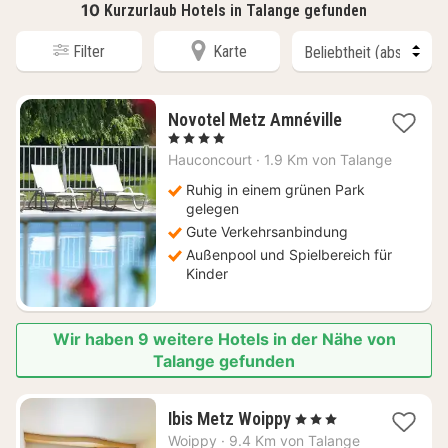
10
Kurzurlaub Hotels in Talange gefunden
Filter
Karte
1
Novotel Metz Amnéville
Nacht
, 4 Sterne
ab
Hauconcourt
·
1.9 Km von Talange
99
€
Ruhig in einem grünen Park
gelegen
Gute Verkehrsanbindung
Außenpool und Spielbereich für
Kinder
Wir haben 9 weitere Hotels in der Nähe von
Talange gefunden
2
Ibis Metz Woippy
, 3 Sterne
Nächte
Woippy
·
9.4 Km von Talange