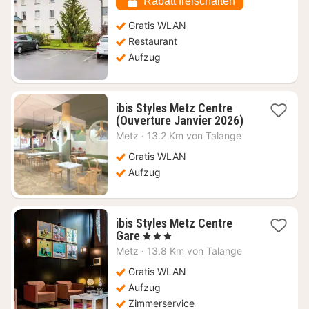
Rabatt freischalten
Gratis WLAN
Restaurant
Aufzug
ibis Styles Metz Centre
1
(Ouverture Janvier 2026)
Nacht
Metz
·
13.2 Km von Talange
ab
106,45
Gratis WLAN
€
Aufzug
ibis Styles Metz Centre
1
Gare
, 3 Sterne
Nacht
Metz
·
13.8 Km von Talange
ab
90,32
Gratis WLAN
€
Aufzug
Zimmerservice