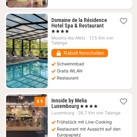
Domaine de la Résidence
1
Hotel Spa & Restaurant
Nacht
, 4 Sterne
ab
Moulins-lès-Metz
·
17.5 Km von
136,80
Talange
€
Rabatt freischalten
Schwimmbad
Gratis WLAN
Restaurant
Innside by Melia
8.9
1
Luxembourg
, 4 Sterne
Nacht
Luxemburg
·
38.7 Km von Talange
ab
120
Frühstück mit Live-Cooking
€
Restaurant mit Aussicht auf den
Europaplatz