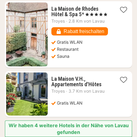
La Maison de Rhodes
1
Hôtel & Spa 5*
, 5 Sterne
Nacht
Troyes
·
2.8 Km von Lavau
ab
349,75
Rabatt freischalten
€
Gratis WLAN
Restaurant
Sauna
La Maison V.H.,
1
Appartements d'Hôtes
Nacht
Troyes
·
3.7 Km von Lavau
ab
126,82
Gratis WLAN
€
Wir haben 4 weitere Hotels in der Nähe von Lavau
gefunden