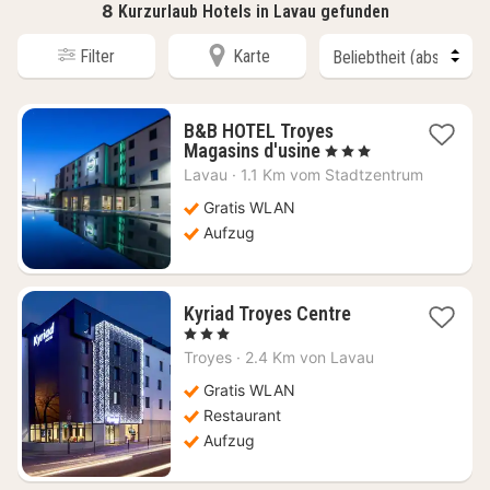
8
Kurzurlaub Hotels in Lavau gefunden
Filter
Karte
B&B HOTEL Troyes
1
Magasins d'usine
, 3 Sterne
Nacht
Lavau
·
1.1 Km vom Stadtzentrum
ab
68,08
Gratis WLAN
€
Aufzug
1
Kyriad Troyes Centre
Nacht
, 3 Sterne
ab
Troyes
·
2.4 Km von Lavau
71,83
€
Gratis WLAN
Restaurant
Aufzug