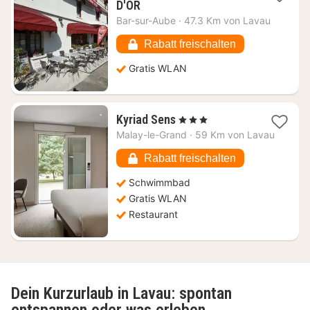
1
D'OR
Nacht
Bar-sur-Aube
·
47.3 Km von Lavau
ab
57,71
Rabatt freischalten
€
Gratis WLAN
1
Kyriad Sens
, 3 Sterne
Nacht
Malay-le-Grand
·
59 Km von Lavau
ab
76,49
Rabatt freischalten
€
Schwimmbad
Gratis WLAN
Restaurant
Dein Kurzurlaub in Lavau: spontan