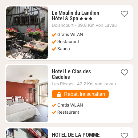
Le Moulin du Landion
1
Hôtel & Spa
, 3 Sterne
Nacht
Dolancourt
·
39.8 Km von Lavau
ab
145,15
Gratis WLAN
€
Restaurant
Sauna
Hotel Le Clos des
1
Cadoles
Nacht
Les Riceys
·
42.2 Km von Lavau
ab
103,69
Rabatt freischalten
€
Gratis WLAN
Restaurant
HOTEL DE LA POMME