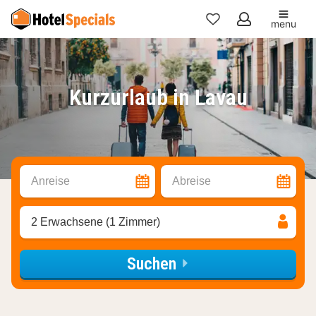
menu
Meine
Favoriten
Kurzurlaub in Lavau
Anreise
Abreise
2 Erwachsene (1 Zimmer)
Suchen