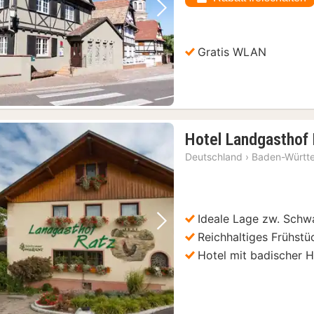
Vorheriges Bild
Nächstes Bild
Gratis WLAN
Hotel Landgasthof
Deutschland
›
Baden-Württ
Ideale Lage zw. Schw
Vorheriges Bild
Nächstes Bild
Reichhaltiges Frühstü
Hotel mit badischer H