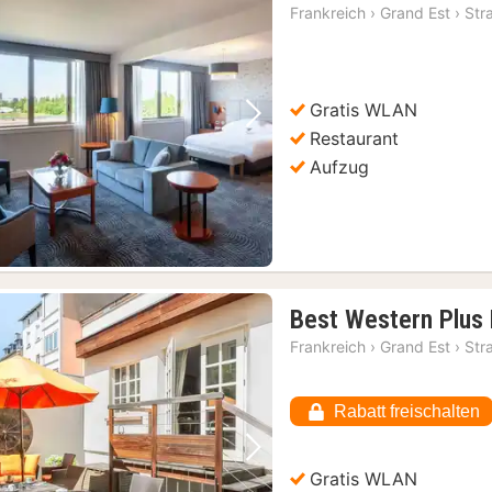
Frankreich
›
Grand Est
›
Str
Gratis WLAN
Vorheriges Bild
Nächstes Bild
Restaurant
Aufzug
Best Western Plus H
Frankreich
›
Grand Est
›
Str
Rabatt freischalten
Vorheriges Bild
Nächstes Bild
Gratis WLAN