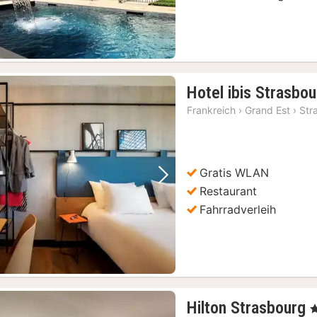
Hotel ibis Strasbo
Frankreich
›
Grand Est
›
Str
Gratis WLAN
Vorheriges Bild
Nächstes Bild
Restaurant
Fahrradverleih
Hilton Strasbourg
, 