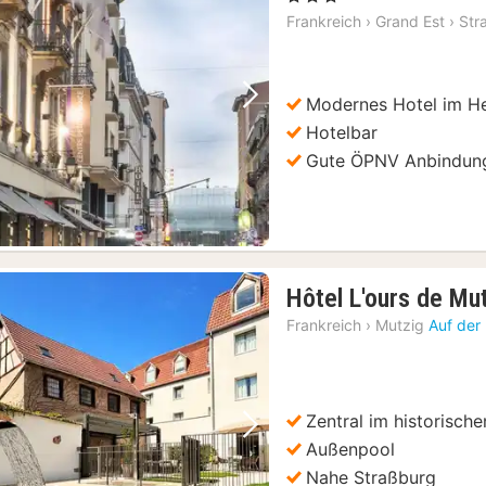
Frankreich
›
Grand Est
›
Str
Modernes Hotel im H
Vorheriges Bild
Nächstes Bild
Hotelbar
Gute ÖPNV Anbindun
Hôtel L'ours de Mu
Frankreich
›
Mutzig
Auf der
Zentral im historisch
Vorheriges Bild
Nächstes Bild
Außenpool
Nahe Straßburg