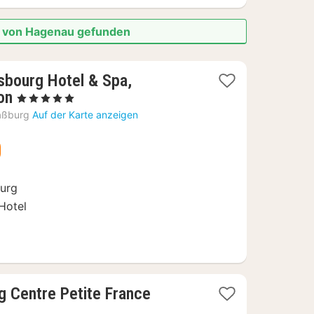
he von Hagenau gefunden
sbourg Hotel & Spa,
1
on
, 5 Sterne
Nacht
aßburg
Auf der Karte anzeigen
ab
219
€
burg
Hotel
1
g Centre Petite France
Nacht