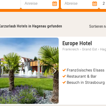
Anreise
Abreise
2
Kurzurlaub Hotels in Hagenau gefunden
Sortieren 
1
Europe Hotel
Nacht
Frankreich
›
Grand Est
›
Ha
ab
109
€
Französisches Elsass
Vorheriges Bild
Nächstes Bild
Restaurant & Bar
Besuch in Strasbourg