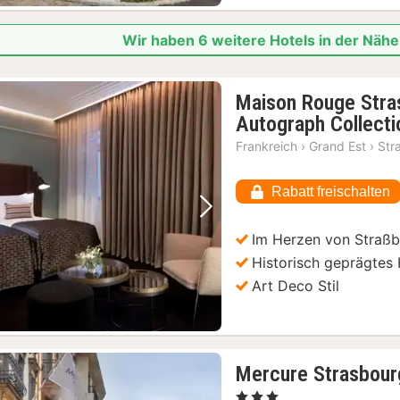
Wir haben 6 weitere Hotels in der Nä
Maison Rouge Stra
Autograph Collecti
Frankreich
›
Grand Est
›
Str
Rabatt freischalten
Vorheriges Bild
Nächstes Bild
Im Herzen von Straß
Historisch geprägtes 
Art Deco Stil
Mercure Strasbour
, 3 Sterne