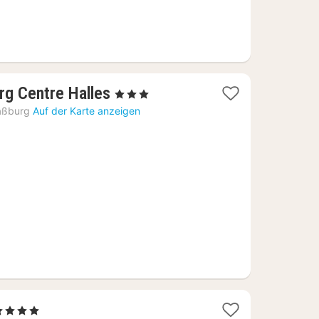
1
urg Centre Halles
, 3 Sterne
Nacht
aßburg
Auf der Karte anzeigen
ab
67,95
€
1
4 Sterne