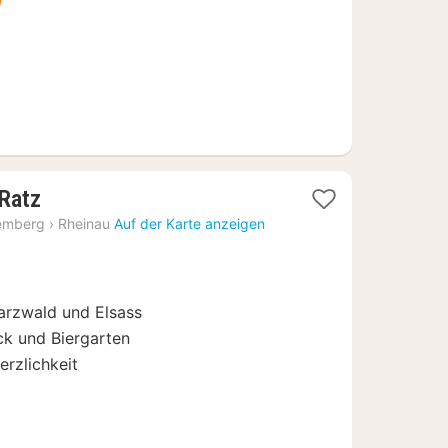
1
 Ratz
Nacht
emberg
›
Rheinau
Auf der Karte anzeigen
ab
86,90
€
arzwald und Elsass
ck und Biergarten
erzlichkeit