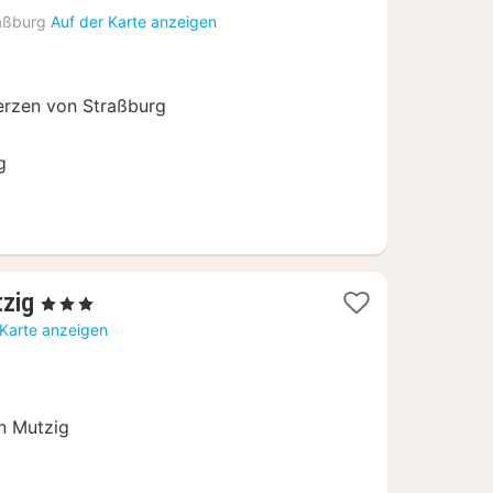
ab
aßburg
Auf der Karte anzeigen
115
€
erzen von Straßburg
g
1
tzig
, 3 Sterne
Nacht
 Karte anzeigen
ab
95
€
en Mutzig