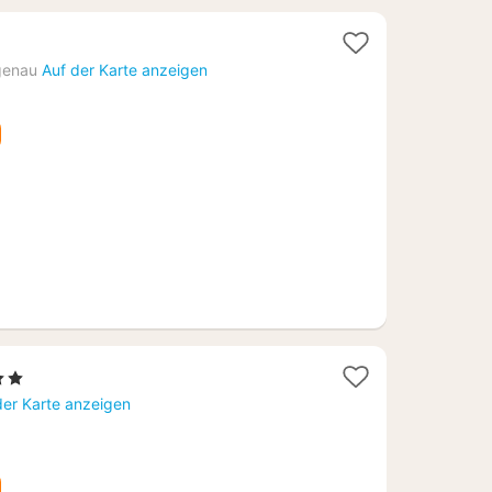
genau
Auf der Karte anzeigen
7
terne
cht
der Karte anzeigen
,58