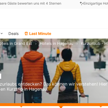
sere Gäste bewerten uns mit 4 Sternen
Einzigartige Ho
Deals
⏰ Last Minute
otels in Grand Est
Hotels in Hagenau
Kurzurlaub - 
u
urlaubs entdecken? Das können wir verstehen! Hier
nen Kurztrip in Hagenau.