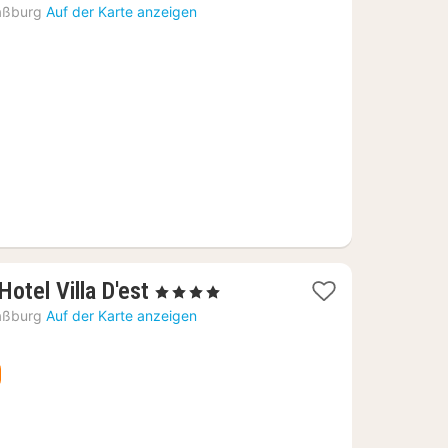
Nacht
aßburg
Auf der Karte anzeigen
ab
77,27
€
1
otel Villa D'est
, 4 Sterne
Nacht
aßburg
Auf der Karte anzeigen
ab
73,80
€