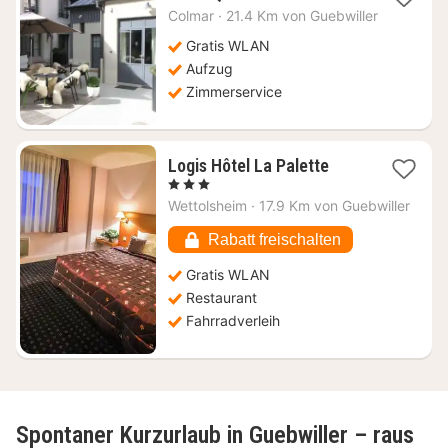
Nacht
Colmar
·
21.4 Km von Guebwiller
ab
163,71
Gratis WLAN
€
Aufzug
Zimmerservice
1
Logis Hôtel La Palette
Nacht
, 3 Sterne
ab
Wettolsheim
·
17.9 Km von Guebwiller
76,09
€
Rabatt freischalten
Gratis WLAN
Restaurant
Fahrradverleih
Spontaner Kurzurlaub in Guebwiller – raus