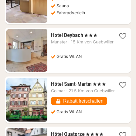
Sauna
Fahrradverleih
1
Hotel Deybach
, 3 Sterne
Nacht
Munster
·
15 Km von Guebwiller
ab
105,26
€
Gratis WLAN
1
Hôtel Saint-Martin
, 3 Sterne
Nacht
Colmar
·
21.5 Km von Guebwiller
ab
81,20
Rabatt freischalten
€
Gratis WLAN
1
Hôtel Quatorze
, 4 Sterne