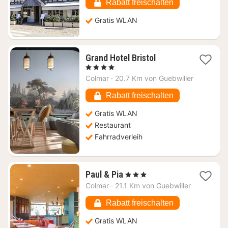
€
Rabatt freischalten
Gratis WLAN
1
Grand Hotel Bristol
Nacht
, 4 Sterne
ab
Colmar
·
20.7 Km von Guebwiller
119,65
€
Rabatt freischalten
Gratis WLAN
Restaurant
Fahrradverleih
1
Paul & Pia
, 3 Sterne
Nacht
Colmar
·
21.1 Km von Guebwiller
ab
124,44
Rabatt freischalten
€
Gratis WLAN