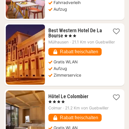
Fahrradverleih
Aufzug
Best Western Hotel De La
1
Bourse
, 3 Sterne
Nacht
Mülhausen
·
21.1 Km von Guebwiller
ab
66,83
Rabatt freischalten
€
Gratis WLAN
Aufzug
Zimmerservice
1
Hôtel Le Colombier
Nacht
, 4 Sterne
ab
Colmar
·
21.2 Km von Guebwiller
171
€
Rabatt freischalten
Gratis WLAN