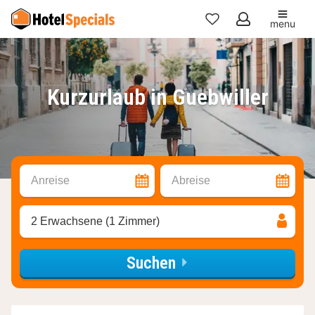
menu
Meine
Favoriten
Kurzurlaub in Guebwiller
Anreise
Abreise
2 Erwachsene (1 Zimmer)
Suchen