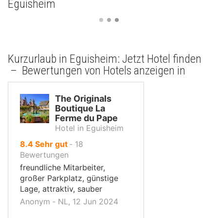
Eguisheim
Kurzurlaub in Eguisheim: Jetzt Hotel finden
– Bewertungen von Hotels anzeigen in
The Originals
Boutique La
Ferme du Pape
Hotel in Eguisheim
von
8.4
Sehr gut
‐
18
10,
Bewertungen
freundliche Mitarbeiter,
großer Parkplatz, günstige
Lage, attraktiv, sauber
Anonym ‐ NL, 12 Jun 2024