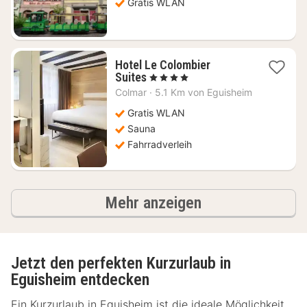
€
Gratis WLAN
Hotel Le Colombier
1
Suites
, 4 Sterne
Nacht
Colmar
·
5.1 Km von Eguisheim
ab
194,72
Gratis WLAN
€
Sauna
Fahrradverleih
Ergebnisse
Mehr anzeigen
Jetzt den perfekten Kurzurlaub in
Eguisheim entdecken
Ein Kurzurlaub in Eguisheim ist die ideale Möglichkeit,