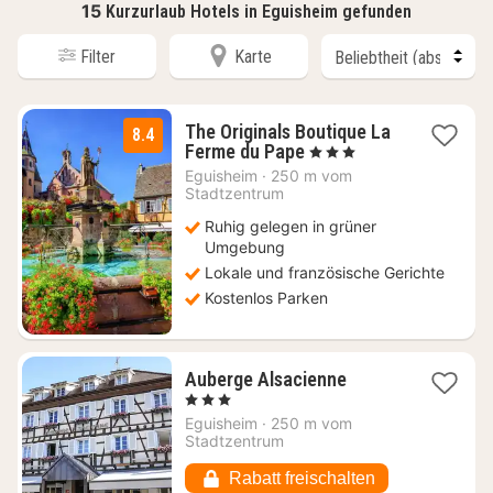
15
Kurzurlaub Hotels in Eguisheim gefunden
Filter
Karte
The Originals Boutique La
8.4
1
Ferme du Pape
, 3 Sterne
Nacht
Eguisheim
·
250 m vom
ab
Stadtzentrum
80
Ruhig gelegen in grüner
€
Umgebung
Lokale und französische Gerichte
Kostenlos Parken
1
Auberge Alsacienne
Nacht
, 3 Sterne
ab
Eguisheim
·
250 m vom
84,69
Stadtzentrum
€
Rabatt freischalten