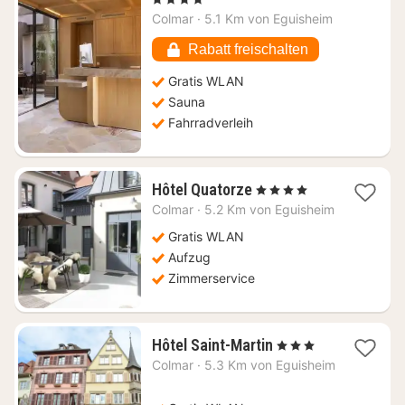
ab
Colmar
·
5.1 Km von Eguisheim
171
€
Rabatt freischalten
Gratis WLAN
Sauna
Fahrradverleih
1
Hôtel Quatorze
, 4 Sterne
Nacht
Colmar
·
5.2 Km von Eguisheim
ab
163,71
Gratis WLAN
€
Aufzug
Zimmerservice
1
Hôtel Saint-Martin
, 3 Sterne
Nacht
Colmar
·
5.3 Km von Eguisheim
ab
81,20