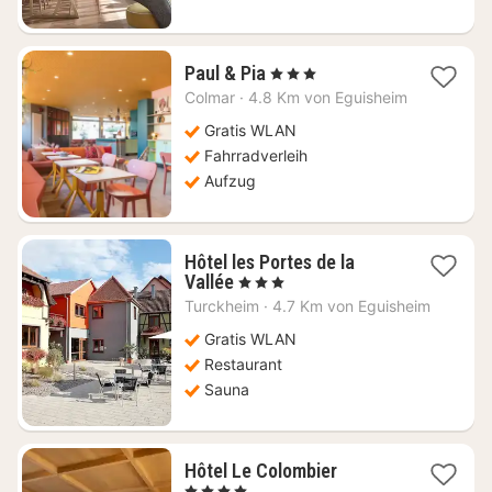
1
Paul & Pia
, 3 Sterne
Nacht
Colmar
·
4.8 Km von Eguisheim
ab
124,44
Gratis WLAN
€
Fahrradverleih
Aufzug
Hôtel les Portes de la
1
Vallée
, 3 Sterne
Nacht
Turckheim
·
4.7 Km von Eguisheim
ab
129,54
Gratis WLAN
€
Restaurant
Sauna
1
Hôtel Le Colombier
Nacht
, 4 Sterne