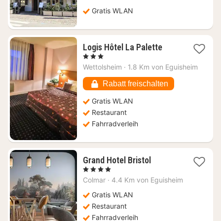
Gratis WLAN
1
Logis Hôtel La Palette
Nacht
, 3 Sterne
ab
Wettolsheim
·
1.8 Km von Eguisheim
76,09
€
Rabatt freischalten
Gratis WLAN
Restaurant
Fahrradverleih
1
Grand Hotel Bristol
Nacht
, 4 Sterne
ab
Colmar
·
4.4 Km von Eguisheim
119,65
€
Gratis WLAN
Restaurant
Fahrradverleih