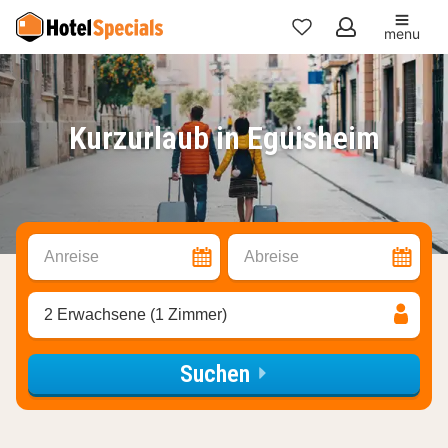
menu
Meine
Favoriten
Kurzurlaub in Eguisheim
Anreise
Abreise
2 Erwachsene (1 Zimmer)
Suchen