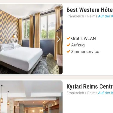
Best Western Hôte
Frankreich
›
Reims
Auf der 
Gratis WLAN
Vorheriges Bild
Nächstes Bild
Aufzug
Zimmerservice
Kyriad Reims Cent
Frankreich
›
Reims
Auf der 