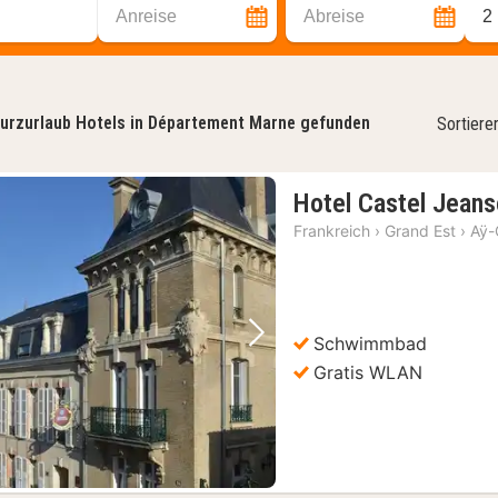
Anreise
Abreise
2
urzurlaub Hotels in Département Marne gefunden
Sortiere
Hotel Castel Jean
Frankreich
›
Grand Est
›
Aÿ
Schwimmbad
Vorheriges Bild
Nächstes Bild
Gratis WLAN