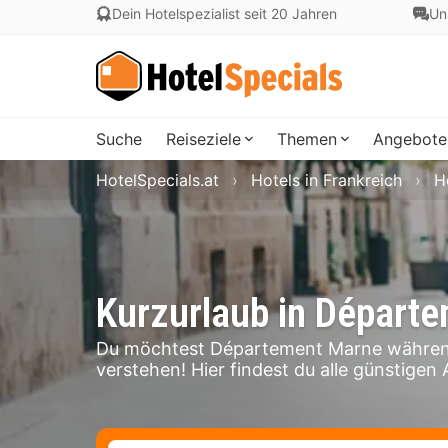
Dein Hotelspezialist seit 20 Jahren
Un
Suche
Reiseziele
Themen
Angebote
HotelSpecials.at
Hotels in Frankreich
H
Kurzurlaub in Départ
Du möchtest Département Marne während
verstehen! Hier findest du alle günstige