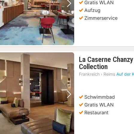
Gratis WLAN
Vorheriges Bild
Nächstes Bild
Aufzug
Zimmerservice
La Caserne Chanzy
1
Collection
Nacht
Frankreich
›
Reims
Auf der 
ab
203,73
€
Schwimmbad
Vorheriges Bild
Nächstes Bild
Gratis WLAN
Restaurant