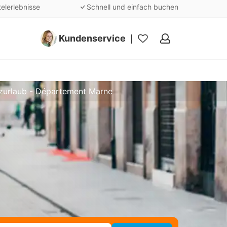
telerlebnisse
Schnell und einfach buchen
Kundenservice
Meine
Favoriten
zurlaub - Département Marne