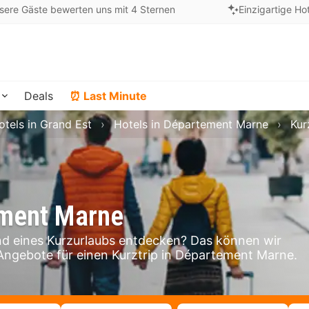
sere Gäste bewerten uns mit 4 Sternen
Einzigartige Ho
Deals
⏰ Last Minute
otels in Grand Est
Hotels in Département Marne
Kur
ement Marne
 eines Kurzurlaubs entdecken? Das können wir
n Angebote für einen Kurztrip in Département Marne.