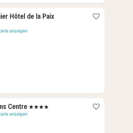
1
er Hôtel de la Paix
Nacht
ab
Karte anzeigen
147,27
€
1
ims Centre
, 4 Sterne
Nacht
Karte anzeigen
ab
128,86