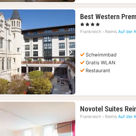
Best Western Premi
, 4 Sterne
Frankreich
›
Reims
Auf der 
Schwimmbad
Vorheriges Bild
Nächstes Bild
Gratis WLAN
Restaurant
Novotel Suites Re
Frankreich
›
Reims
Auf der 