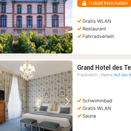
Rabatt freischalten
€
Vorheriges Bild
Nächstes Bild
Gratis WLAN
Restaurant
Fahrradverleih
Grand Hotel des Te
Frankreich
›
Reims
Auf der 
Schwimmbad
Vorheriges Bild
Nächstes Bild
Gratis WLAN
Sauna