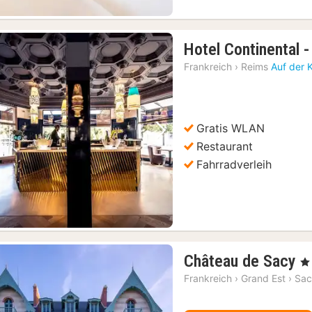
Hotel Continental 
Frankreich
›
Reims
Auf der 
Gratis WLAN
Vorheriges Bild
Nächstes Bild
Restaurant
Fahrradverleih
1
Château de Sacy
, 5
N
Frankreich
›
Grand Est
›
Sa
a
3