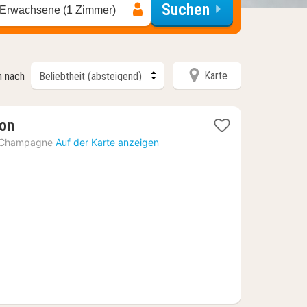
Suchen
 Erwachsene (1 Zimmer)
Karte
n nach
1
son
Nacht
-Champagne
Auf der Karte anzeigen
ab
124,73
€