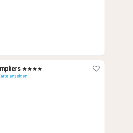
1
mpliers
, 4 Sterne
Nacht
Karte anzeigen
ab
151,20
€