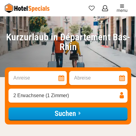
menu
Meine
Favoriten
Kurzurlaub in Département Bas-
Rhin
Anreise
Abreise
2 Erwachsene (1 Zimmer)
Suchen