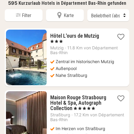
595
Kurzurlaub Hotels in Département Bas-Rhin gefunden
Filter
Karte
1
Hôtel L'ours de Mutzig
Nacht
, 3 Sterne
ab
Mutzig
·
11.8 Km von Département
95
Bas-Rhin
€
Zentral im historischen Mutzig
Außenpool
Nahe Straßburg
Maison Rouge Strasbourg
Hotel & Spa, Autograph
1
Collection
, 5 Sterne
Nacht
Straßburg
·
17.2 Km von Département
ab
Bas-Rhin
219
Im Herzen von Straßburg
€