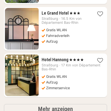
1
Le Grand Hotel
, 3 Sterne
Nacht
Straßburg
·
16.5 Km von
ab
Département Bas-Rhin
96,98
Gratis WLAN
€
Fahrradverleih
Aufzug
1
Hotel Hannong
, 4 Sterne
Nacht
Straßburg
·
17 Km von Département
ab
Bas-Rhin
81
Gratis WLAN
€
Aufzug
Zimmerservice
Ergebnisse
Mehr anzeigen