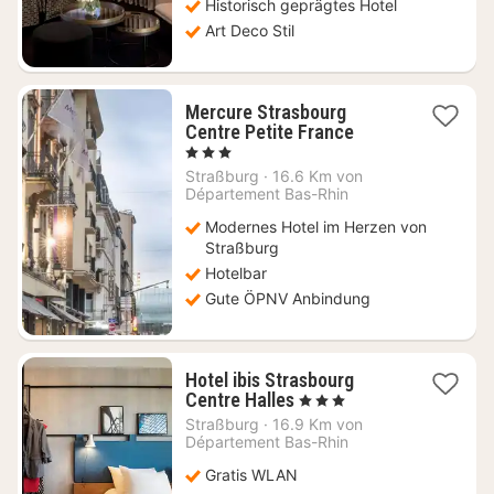
Historisch geprägtes Hotel
Art Deco Stil
Mercure Strasbourg
1
Centre Petite France
Nacht
, 3 Sterne
ab
Straßburg
·
16.6 Km von
115
Département Bas-Rhin
€
Modernes Hotel im Herzen von
Straßburg
Hotelbar
Gute ÖPNV Anbindung
Hotel ibis Strasbourg
1
Centre Halles
, 3 Sterne
Nacht
Straßburg
·
16.9 Km von
ab
Département Bas-Rhin
67,95
Gratis WLAN
€