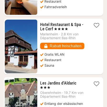
Restaurant
Fahrradverleih
Hotel Restaurant & Spa -
1
Le Cerf
, 4 Sterne
Nacht
Marlenheim
·
2.8 Km von
ab
Département Bas-Rhin
84,92
€
Rabatt freischalten
Gratis WLAN
Restaurant
Sauna
1
Les Jardins d'Aldaric
Nacht
, 3 Sterne
ab
Oberehnheim
·
19.7 Km von
89,86
Département Bas-Rhin
€
Entlang der elsässischen