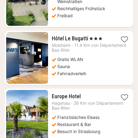
Weinstraßen
Reichhaltiges Frühstück
Freibad
1
Hôtel Le Bugatti
, 3 Sterne
Nacht
Molsheim
·
11.4 Km von Département
ab
Bas-Rhin
65,46
Gratis WLAN
€
Sauna
Fahrradverleih
1
Europe Hotel
Nacht
Hagenau
·
26 Km von Département
ab
Bas-Rhin
109
Französisches Elsass
€
Restaurant & Bar
Besuch in Strasbourg