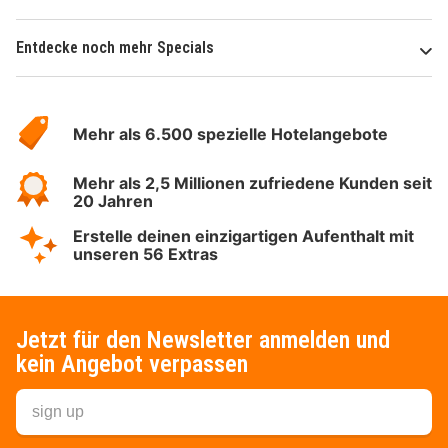
Entdecke noch mehr Specials
Über
Hotelspecials
Mehr als 6.500 spezielle Hotelangebote
Mehr als 2,5 Millionen zufriedene Kunden seit
20 Jahren
Erstelle deinen einzigartigen Aufenthalt mit
unseren 56 Extras
Jetzt für den Newsletter anmelden und
kein Angebot verpassen