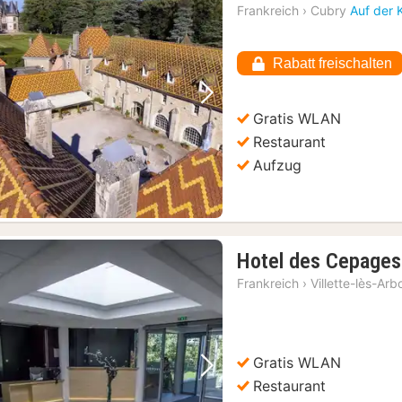
Frankreich
›
Cubry
Auf der 
Rabatt freischalten
Vorheriges Bild
Nächstes Bild
Gratis WLAN
Restaurant
Aufzug
Hotel des Cepages
Frankreich
›
Villette-lès-Arb
Gratis WLAN
Vorheriges Bild
Nächstes Bild
Restaurant