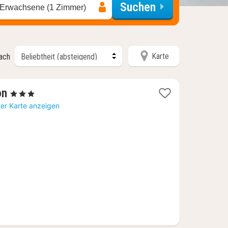
Suchen
 Erwachsene (1 Zimmer)
Karte
nach
1
on
, 3 Sterne
Nacht
der Karte anzeigen
ab
74,46
€