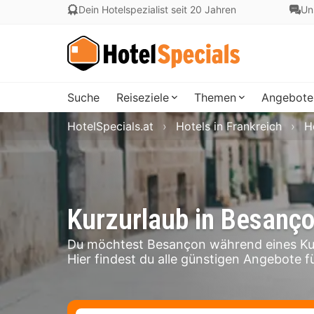
Dein Hotelspezialist seit 20 Jahren
Un
Suche
Reiseziele
Themen
Angebote
HotelSpecials.at
Hotels in Frankreich
H
Kurzurlaub in Besanç
Du möchtest Besançon während eines Kur
Hier findest du alle günstigen Angebote f