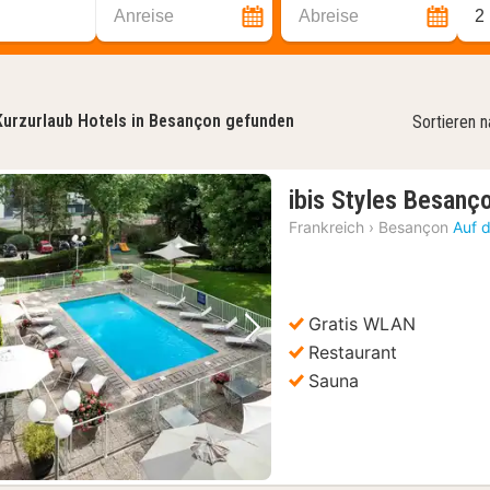
Anreise
Abreise
2
Kurzurlaub Hotels in Besançon gefunden
Sortieren 
ibis Styles Besanç
Frankreich
›
Besançon
Auf 
Gratis WLAN
Vorheriges Bild
Nächstes Bild
Restaurant
Sauna