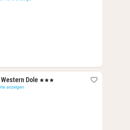
b
0
1
 Western Dole
, 3 Sterne
Nacht
rte anzeigen
ab
80,76
€