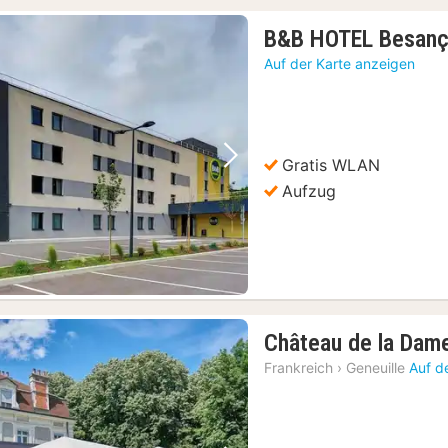
B&B HOTEL Besanço
Auf der Karte anzeigen
Gratis WLAN
Vorheriges Bild
Nächstes Bild
Aufzug
Château de la Dam
Frankreich
›
Geneuille
Auf d