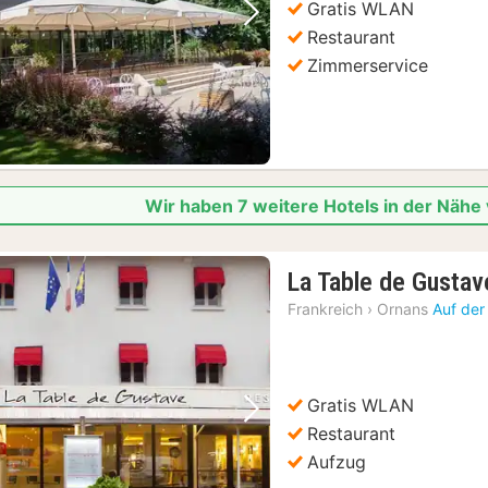
Gratis WLAN
Vorheriges Bild
Nächstes Bild
Restaurant
Zimmerservice
Wir haben 7 weitere Hotels in der Näh
La Table de Gustav
Frankreich
›
Ornans
Auf der
Gratis WLAN
Vorheriges Bild
Nächstes Bild
Restaurant
Aufzug