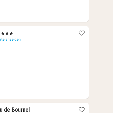
1
, 3 Sterne
Nacht
rte anzeigen
ab
73,03
€
1
u de Bournel