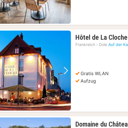
Hôtel de La Cloche
Frankreich
›
Dole
Auf der Ka
Gratis WLAN
Vorheriges Bild
Nächstes Bild
Aufzug
Domaine du Châtea