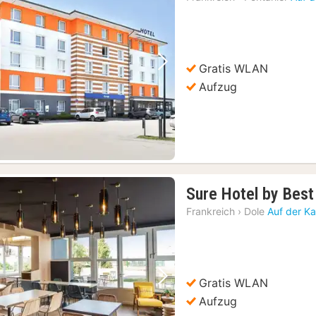
a
6
€
Gratis WLAN
Vorheriges Bild
Nächstes Bild
Aufzug
Sure Hotel by Best
Frankreich
›
Dole
Auf der Ka
Gratis WLAN
Vorheriges Bild
Nächstes Bild
Aufzug