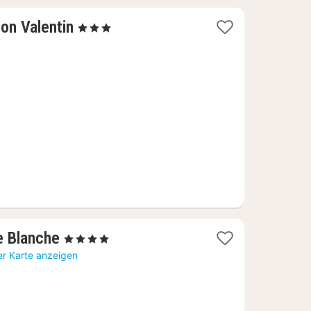
1
n Valentin
, 3 Sterne
Nacht
ab
72,82
€
1
e Blanche
, 4 Sterne
Nacht
er Karte anzeigen
ab
102,27
€