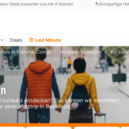
sere Gäste bewerten uns mit 4 Sternen
Einzigartige Ho
Deals
⏰ Last Minute
otels in Franche-Comté
Hotels in Besançon
Kurzurl
on
zurlaubs entdecken? Das können wir verstehen!
ür einen Kurztrip in Besançon.