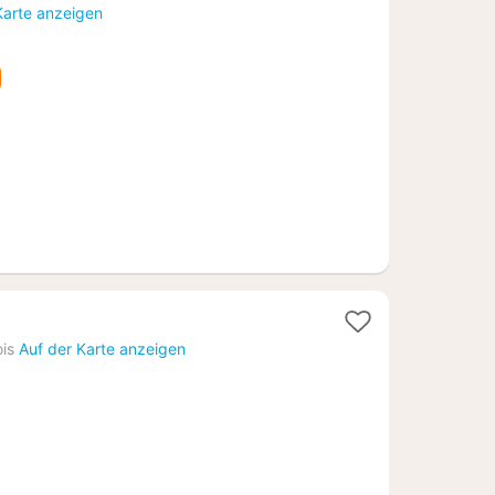
Nacht
Karte anzeigen
ab
171,64
€
1
Nacht
ois
Auf der Karte anzeigen
ab
108,18
€