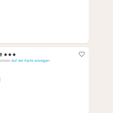
€
1
e
, 3 Sterne
Nacht
isheim
Auf der Karte anzeigen
ab
84,69
€