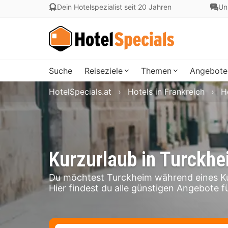
Dein Hotelspezialist seit 20 Jahren
Un
Suche
Reiseziele
Themen
Angebote
HotelSpecials.at
Hotels in Frankreich
H
Kurzurlaub in Turckhe
Du möchtest Turckheim während eines Ku
Hier findest du alle günstigen Angebote f