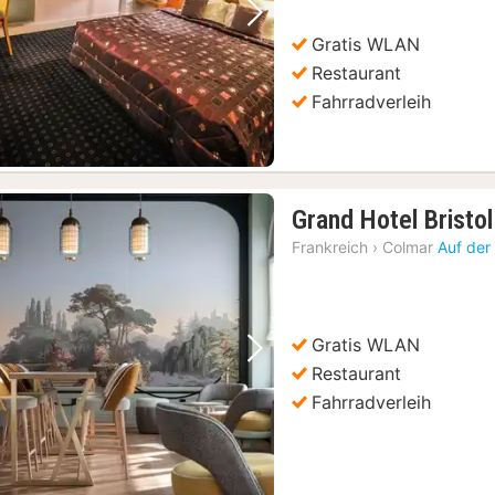
Vorheriges Bild
Nächstes Bild
Gratis WLAN
Restaurant
Fahrradverleih
Grand Hotel Bristol
Frankreich
›
Colmar
Auf der
Gratis WLAN
Vorheriges Bild
Nächstes Bild
Restaurant
Fahrradverleih