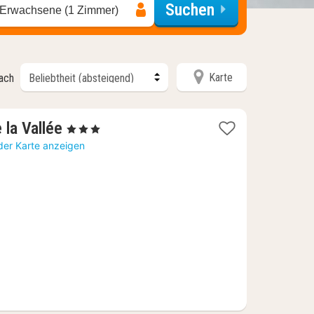
Suchen
 Erwachsene (1 Zimmer)
Karte
nach
1
 la Vallée
, 3 Sterne
Nacht
der Karte anzeigen
ab
129,54
€