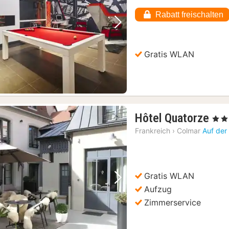
Rabatt freischalten
Vorheriges Bild
Nächstes Bild
Gratis WLAN
1
Hôtel Quatorze
, 4 St
Na
Frankreich
›
Colmar
Auf der
ab
150
€
Gratis WLAN
Vorheriges Bild
Nächstes Bild
Aufzug
Zimmerservice