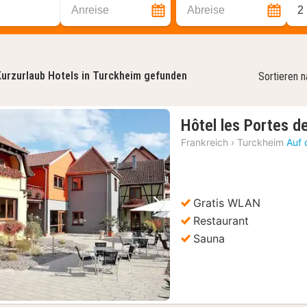
Anreise
Abreise
2
urzurlaub Hotels in Turckheim gefunden
Sortieren 
Hôtel les Portes de
Frankreich
›
Turckheim
Auf 
Gratis WLAN
Vorheriges Bild
Nächstes Bild
Restaurant
Sauna