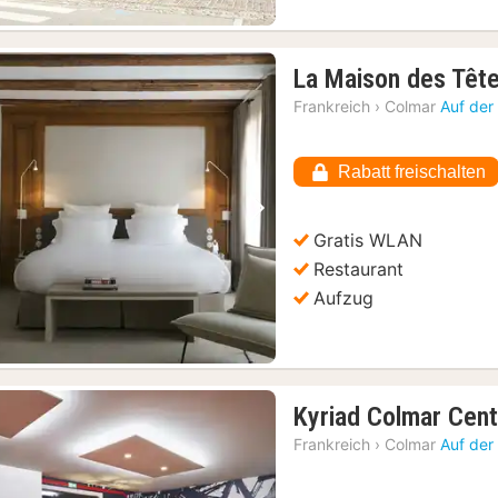
La Maison des Têt
Frankreich
›
Colmar
Auf der
Rabatt freischalten
Vorheriges Bild
Nächstes Bild
Gratis WLAN
Restaurant
Aufzug
Kyriad Colmar Cent
Frankreich
›
Colmar
Auf der