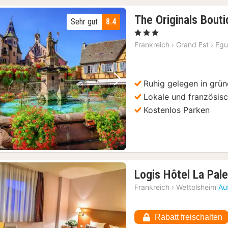
The Originals Bout
Sehr gut
8.4
, 3 Sterne
Frankreich
›
Grand Est
›
Egu
Ruhig gelegen in gr
Vorheriges Bild
Nächstes Bild
Lokale und französis
Kostenlos Parken
Logis Hôtel La Pale
Frankreich
›
Wettolsheim
Au
Rabatt freischalten