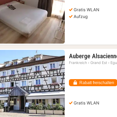
Gratis WLAN
Vorheriges Bild
Nächstes Bild
Aufzug
Auberge Alsacienn
Frankreich
›
Grand Est
›
Egu
Rabatt freischalten
Vorheriges Bild
Nächstes Bild
Gratis WLAN