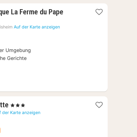
1
ique La Ferme du Pape
Nacht
ab
isheim
Auf der Karte anzeigen
80
€
üner Umgebung
che Gerichte
1
tte
, 3 Sterne
Nacht
f der Karte anzeigen
ab
76,10
€