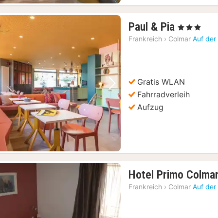
1
Paul & Pia
, 3 Sterne
Nacht
Frankreich
›
Colmar
Auf der
ab
124,44
€
Gratis WLAN
Vorheriges Bild
Nächstes Bild
Fahrradverleih
Aufzug
Hotel Primo Colma
Frankreich
›
Colmar
Auf der