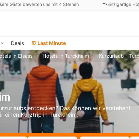
sere Gäste bewerten uns mit 4 Sternen
Einzigartige Ho
Deals
⏰ Last Minute
otels in Elsass
Hotels in Turckheim
Kurzurlaub - Tur
im
rzurlaubs entdecken? Das können wir verstehen!
ür einen Kurztrip in Turckheim.