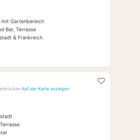
ab
63,36
€
 mit Gartenbereich
d Bar, Terrasse
stadt & Frankreich
hte
arbrücken
Auf der Karte anzeigen
78
tstadt
Terrasse
tel