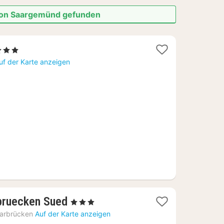
 von Saargemünd gefunden
1
3 Sterne
acht
uf der Karte anzeigen
b
33,57
€
1
bruecken Sued
, 3 Sterne
Nacht
arbrücken
Auf der Karte anzeigen