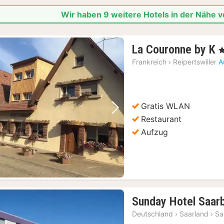
Wir haben 9 weitere Hotels in der Nähe
La Couronne by K
, 
N
Frankreich
›
Reipertswiller
A
a
1
Gratis WLAN
Vorheriges Bild
Nächstes Bild
Restaurant
Aufzug
Sunday Hotel Saar
Deutschland
›
Saarland
›
Sa