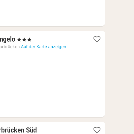
1
Angelo
, 3 Sterne
Nacht
arbrücken
Auf der Karte anzeigen
ab
75,49
€
1
rbrücken Süd