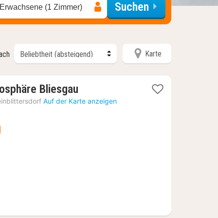
Suchen
 Erwachsene (1 Zimmer)
Karte
nach
1
osphäre Bliesgau
Nacht
einblittersdorf
Auf der Karte anzeigen
ab
115,86
€