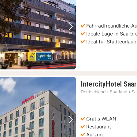
Fahrradfreundliche A
Vorheriges Bild
Nächstes Bild
Ideale Lage in Saarbr
Ideal für Städteurlaub
IntercityHotel Saa
Deutschland
›
Saarland
›
Sa
Gratis WLAN
Vorheriges Bild
Nächstes Bild
Restaurant
Aufzug