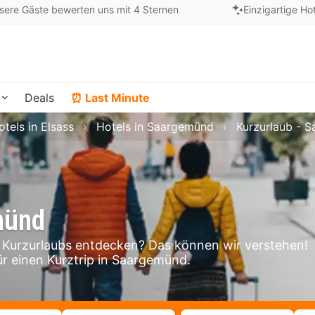
sere Gäste bewerten uns mit 4 Sternen
Einzigartige Ho
Deals
⏰ Last Minute
otels in Elsass
Hotels in Saargemünd
Kurzurlaub - 
münd
Kurzurlaubs entdecken? Das können wir verstehen!
ür einen Kurztrip in Saargemünd.