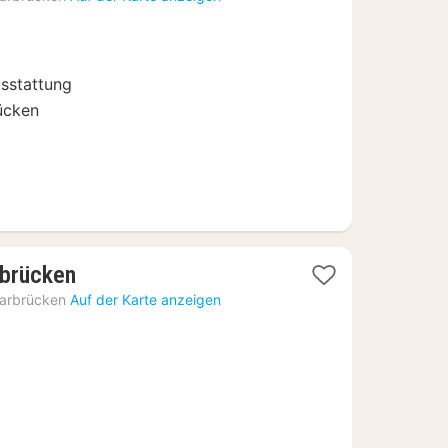
ab
71,42
€
usstattung
ücken
1
rbrücken
Nacht
arbrücken
Auf der Karte anzeigen
ab
57,79
€