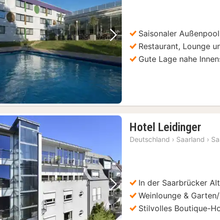
Saisonaler Außenpool
Vorheriges Bild
Nächstes Bild
Restaurant, Lounge un
Gute Lage nahe Innen
2
Hotel Leidinger
Näc
Deutschland
›
Saarland
›
Sa
ab
96,
€
In der Saarbrücker Al
Vorheriges Bild
Nächstes Bild
Weinlounge & Garten/
Stilvolles Boutique-Ho