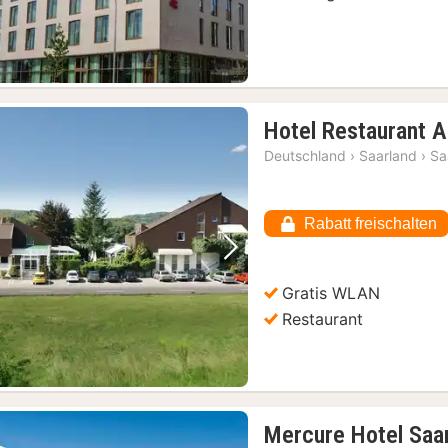
Hotel Restaurant 
Deutschland
›
Saarland
›
Sa
Rabatt freischalten
Vorheriges Bild
Nächstes Bild
Gratis WLAN
Restaurant
Mercure Hotel Saa