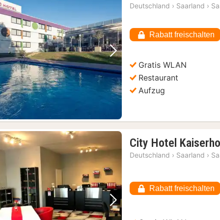
Deutschland
›
Saarland
›
Sa
Rabatt freischalten
Vorheriges Bild
Nächstes Bild
Gratis WLAN
Restaurant
Aufzug
City Hotel Kaiserho
Deutschland
›
Saarland
›
Sa
Rabatt freischalten
Vorheriges Bild
Nächstes Bild