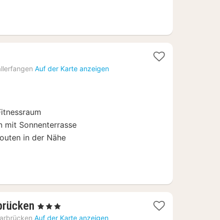
acht
llerfangen
Auf der Karte anzeigen
b
9
Fitnessraum
n mit Sonnenterrasse
outen in der Nähe
1
brücken
, 3 Sterne
Nacht
arbrücken
Auf der Karte anzeigen