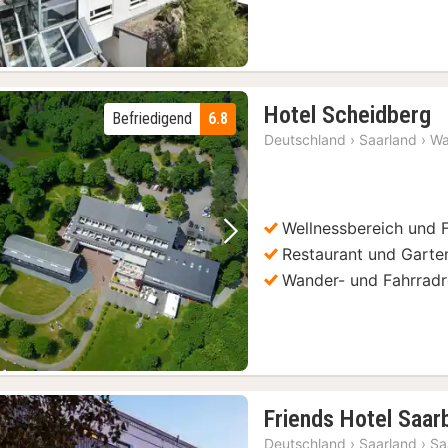
1
Hotel Scheidberg
Befriedigend
6.8
N
Deutschland
›
Saarland
›
Wa
a
6
€
Wellnessbereich und 
Vorheriges Bild
Nächstes Bild
Restaurant und Garte
Wander- und Fahrradr
Friends Hotel Saar
Deutschland
›
Saarland
›
Sa