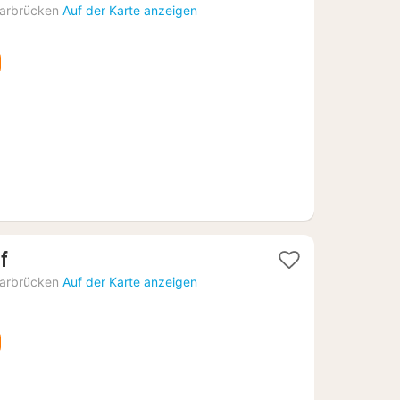
Nacht
arbrücken
Auf der Karte anzeigen
ab
56,65
€
1
f
Nacht
arbrücken
Auf der Karte anzeigen
ab
60,05
€