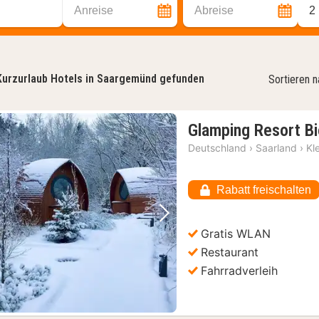
Anreise
Abreise
2
Kurzurlaub Hotels in Saargemünd gefunden
Sortieren 
Glamping Resort Bi
Deutschland
›
Saarland
›
Kl
Rabatt freischalten
Vorheriges Bild
Nächstes Bild
Gratis WLAN
Restaurant
Fahrradverleih