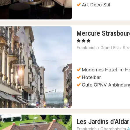
Art Deco Stil
Mercure Strasbour
, 3 Sterne
Frankreich
›
Grand Est
›
Str
Modernes Hotel im H
Vorheriges Bild
Nächstes Bild
Hotelbar
Gute ÖPNV Anbindun
Les Jardins d'Aldar
Frankreich
›
Oberehnheim
A