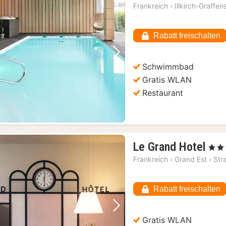
Nacht
Frankreich
›
Illkirch-Graffe
ab
77,64
Rabatt freischalten
€
Vorheriges Bild
Nächstes Bild
Schwimmbad
Gratis WLAN
Restaurant
1
Le Grand Hotel
, 3 St
Nac
Frankreich
›
Grand Est
›
Str
ab
96,
Rabatt freischalten
€
Vorheriges Bild
Nächstes Bild
Gratis WLAN