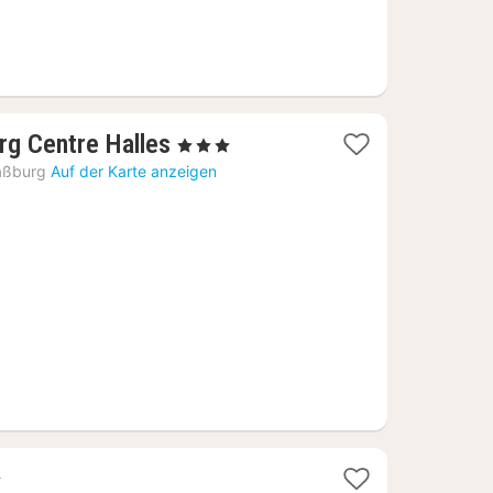
1
urg Centre Halles
, 3 Sterne
Nacht
aßburg
Auf der Karte anzeigen
ab
67,95
€