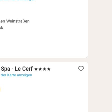
ab
89,86
€
chen Weinstraßen
ck
1
 Spa - Le Cerf
, 4 Sterne
Nacht
 der Karte anzeigen
ab
84,92
€