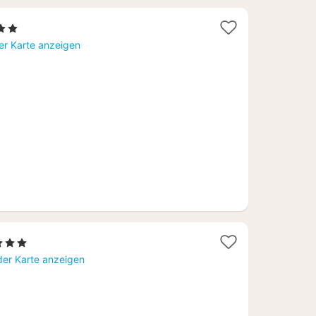
Sterne
cht
er Karte anzeigen
,46
1
3 Sterne
Nacht
der Karte anzeigen
ab
80,50
€