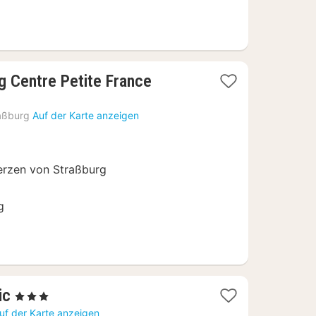
1
g Centre Petite France
Nacht
ab
aßburg
Auf der Karte anzeigen
115
€
erzen von Straßburg
g
1
ic
, 3 Sterne
Nacht
uf der Karte anzeigen