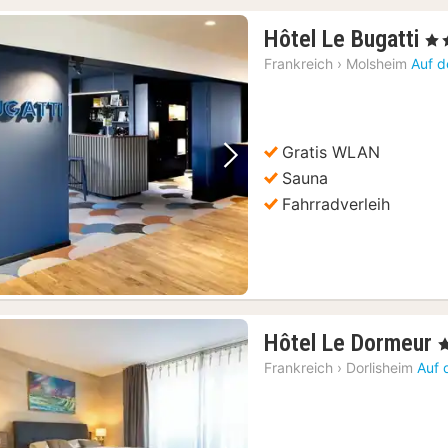
1
Hôtel Le Bugatti
, 3 
Na
Frankreich
›
Molsheim
Auf d
ab
65
€
Gratis WLAN
Vorheriges Bild
Nächstes Bild
Sauna
Fahrradverleih
Hôtel Le Dormeur
, 
Frankreich
›
Dorlisheim
Auf 