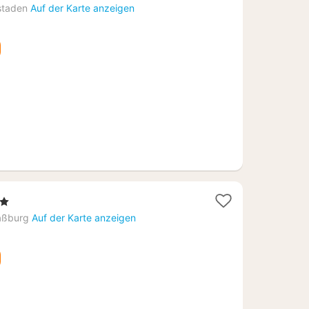
nstaden
Auf der Karte anzeigen
erne
ht
aßburg
Auf der Karte anzeigen
98