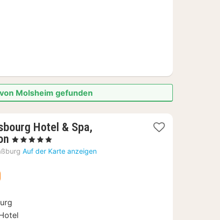
e von Molsheim gefunden
sbourg Hotel & Spa,
1
on
, 5 Sterne
Nacht
aßburg
Auf der Karte anzeigen
ab
219
€
burg
Hotel