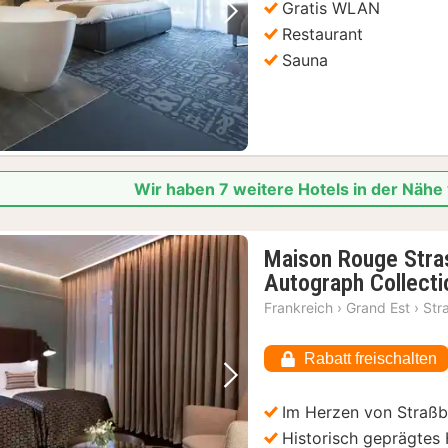
Gratis WLAN
Vorheriges Bild
Nächstes Bild
Restaurant
Sauna
Wir haben 7 weitere Hotels in der Näh
Maison Rouge Stra
Autograph Collecti
Frankreich
›
Grand Est
›
Str
Rabatt freischalten
Vorheriges Bild
Nächstes Bild
Im Herzen von Straß
Historisch geprägtes 