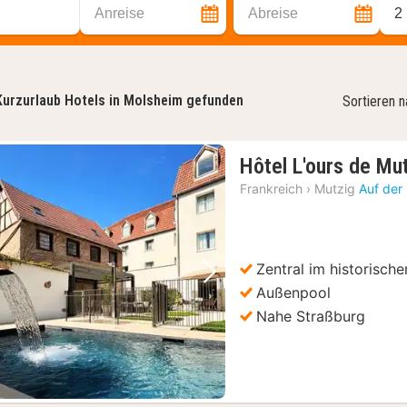
Anreise
Abreise
2
Kurzurlaub Hotels in Molsheim gefunden
Sortieren 
Hôtel L'ours de Mu
Frankreich
›
Mutzig
Auf der
Zentral im historisch
Vorheriges Bild
Nächstes Bild
Außenpool
Nahe Straßburg