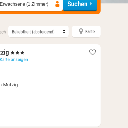
Suchen
 Erwachsene (1 Zimmer)
Karte
nach
1
tzig
, 3 Sterne
Nacht
 Karte anzeigen
ab
95
€
en Mutzig