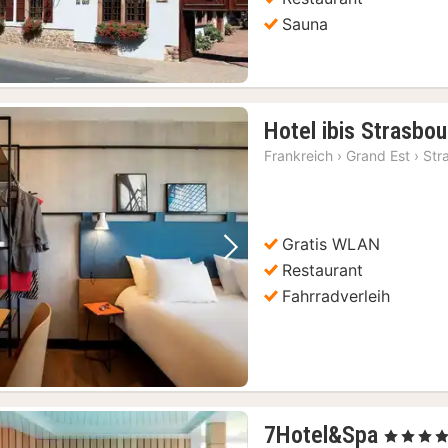
Sauna
Hotel ibis Strasbo
Frankreich
›
Grand Est
›
Str
Gratis WLAN
Vorheriges Bild
Nächstes Bild
Restaurant
Fahrradverleih
1
7Hotel&Spa
, 4 Sterne