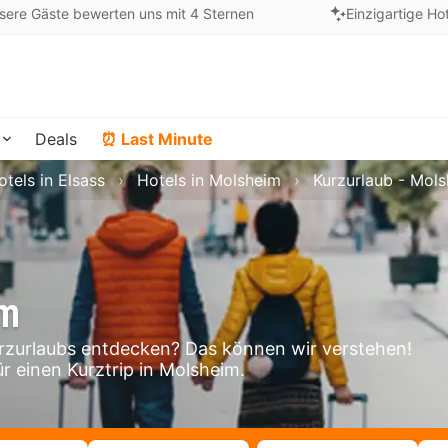
sere Gäste bewerten uns mit 4 Sternen
Einzigartige Ho
Deals
⏰ Last Minute
otels in Elsass
Hotels in Molsheim
Kurzurlaub - Mol
im
zurlaubs entdecken? Das können wir verstehen!
ür einen Kurztrip in Molsheim.