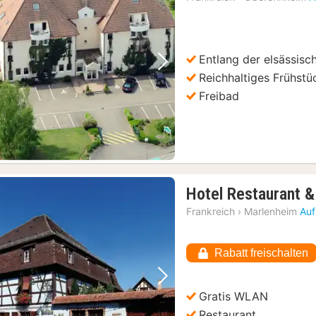
Entlang der elsässis
Vorheriges Bild
Nächstes Bild
Reichhaltiges Frühstü
Freibad
Hotel Restaurant &
Frankreich
›
Marlenheim
Auf
Rabatt freischalten
Vorheriges Bild
Nächstes Bild
Gratis WLAN
Restaurant