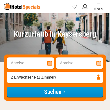
menu
Meine
Favoriten
Kurzurlaub in Kaysersberg
Anreise
Abreise
2 Erwachsene (1 Zimmer)
Suchen