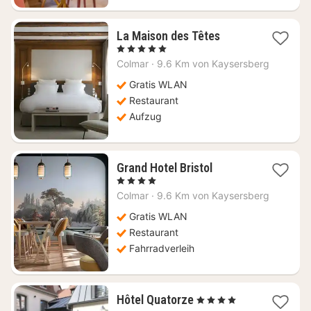
1
La Maison des Têtes
Nacht
, 5 Sterne
ab
Colmar
·
9.6 Km von Kaysersberg
238,90
€
Gratis WLAN
Restaurant
Aufzug
1
Grand Hotel Bristol
Nacht
, 4 Sterne
ab
Colmar
·
9.6 Km von Kaysersberg
107,50
€
Gratis WLAN
Restaurant
Fahrradverleih
1
Hôtel Quatorze
, 4 Sterne