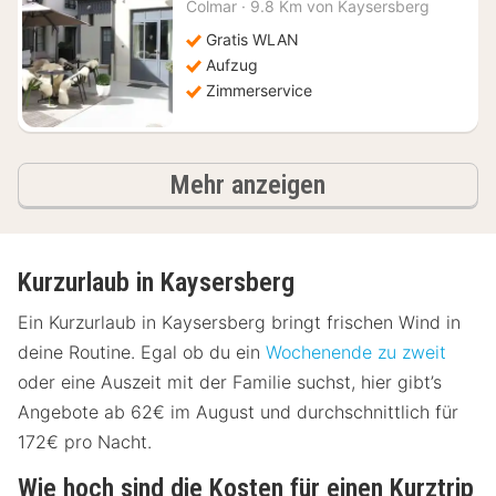
Nacht
Colmar
·
9.8 Km von Kaysersberg
ab
150,54
Gratis WLAN
€
Aufzug
Zimmerservice
Ergebnisse
Mehr anzeigen
Kurzurlaub in Kaysersberg
Ein Kurzurlaub in Kaysersberg bringt frischen Wind in
deine Routine. Egal ob du ein
Wochenende zu zweit
oder eine Auszeit mit der Familie suchst, hier gibt’s
Angebote ab 62€ im August und durchschnittlich für
172€ pro Nacht.
Wie hoch sind die Kosten für einen Kurztrip