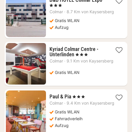
Nacht
, 3 Sterne
ab
Colmar
·
8.7 Km von Kaysersberg
71,25
€
Gratis WLAN
Aufzug
Kyriad Colmar Centre -
1
Unterlinden
, 3 Sterne
Nacht
Colmar
·
9.1 Km von Kaysersberg
ab
101,46
Gratis WLAN
€
1
Paul & Pia
, 3 Sterne
Nacht
Colmar
·
9.4 Km von Kaysersberg
ab
125,91
Gratis WLAN
€
Fahrradverleih
Aufzug