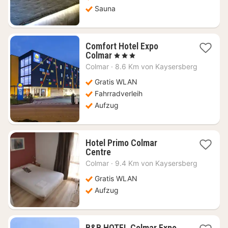
Sauna
Comfort Hotel Expo
1
Colmar
, 3 Sterne
Nacht
Colmar
·
8.6 Km von Kaysersberg
ab
61,37
Gratis WLAN
€
Fahrradverleih
Aufzug
Hotel Primo Colmar
1
Centre
Nacht
Colmar
·
9.4 Km von Kaysersberg
ab
64,48
Gratis WLAN
€
Aufzug
1
B&B HOTEL Colmar Expo