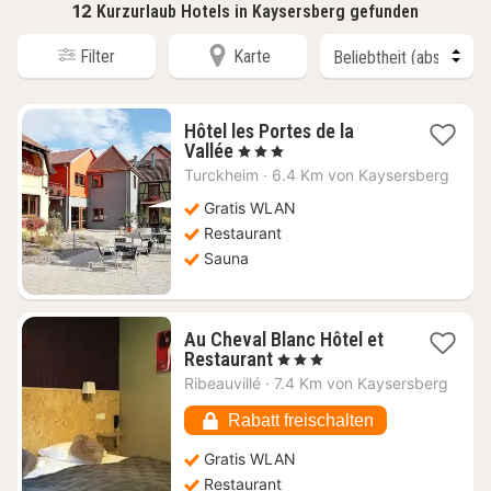
12
Kurzurlaub Hotels in Kaysersberg gefunden
Filter
Karte
Hôtel les Portes de la
1
Vallée
, 3 Sterne
Nacht
Turckheim
·
6.4 Km von Kaysersberg
ab
133,29
Gratis WLAN
€
Restaurant
Sauna
Au Cheval Blanc Hôtel et
1
Restaurant
, 3 Sterne
Nacht
Ribeauvillé
·
7.4 Km von Kaysersberg
ab
107,27
Rabatt freischalten
€
Gratis WLAN
Restaurant