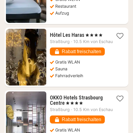
Restaurant
Aufzug
1
Hôtel Les Haras
, 4 Sterne
Nacht
Straßburg
·
10.5 Km von Eschau
ab
149,48
Rabatt freischalten
€
Gratis WLAN
Sauna
Fahrradverleih
OKKO Hotels Strasbourg
1
Centre
, 4 Sterne
Nacht
Straßburg
·
10.5 Km von Eschau
ab
61,34
Rabatt freischalten
€
Gratis WLAN