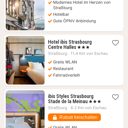
€
Modernes Hotel im Herzen von
Straßburg
Hotelbar
Gute ÖPNV Anbindung
Hotel ibis Strasbourg
1
Centre Halles
, 3 Sterne
Nacht
Straßburg
·
11.4 Km von Eschau
ab
67,95
Gratis WLAN
€
Restaurant
Fahrradverleih
ibis Styles Strasbourg
1
Stade de la Meinau
, 3 Sterne
Nacht
Straßburg
·
8.2 Km von Eschau
ab
75,07
Rabatt freischalten
€
Gratis WLAN