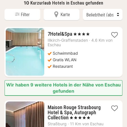
10
Kurzurlaub Hotels in Eschau gefunden
Filter
Karte
1
7Hotel&Spa
, 4 Sterne
Nacht
Illkirch-Graffenstaden
·
4.6 Km von
ab
Eschau
65,96
Schwimmbad
€
Gratis WLAN
Restaurant
Wir haben 9 weitere Hotels in der Nähe von Eschau
gefunden
Maison Rouge Strasbourg
Hotel & Spa, Autograph
1
Collection
, 5 Sterne
Nacht
Straßburg
·
11 Km von Eschau