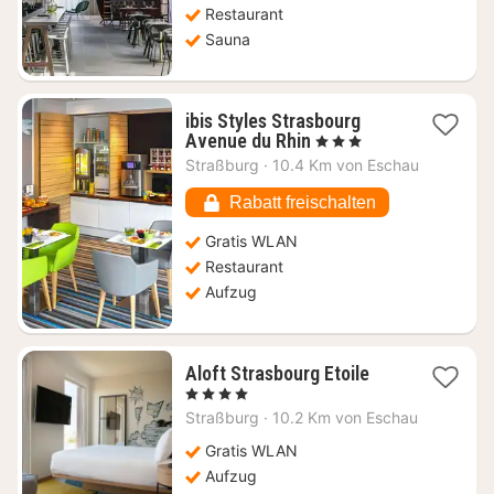
Restaurant
Sauna
ibis Styles Strasbourg
1
Avenue du Rhin
, 3 Sterne
Nacht
Straßburg
·
10.4 Km von Eschau
ab
76,74
Rabatt freischalten
€
Gratis WLAN
Restaurant
Aufzug
1
Aloft Strasbourg Etoile
Nacht
, 4 Sterne
ab
Straßburg
·
10.2 Km von Eschau
79,09
€
Gratis WLAN
Aufzug