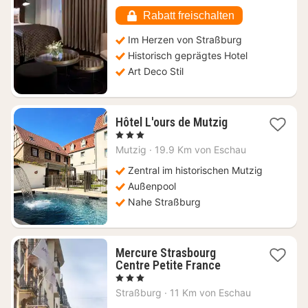
ab
219
Rabatt freischalten
€
Im Herzen von Straßburg
Historisch geprägtes Hotel
Art Deco Stil
1
Hôtel L'ours de Mutzig
Nacht
, 3 Sterne
ab
Mutzig
·
19.9 Km von Eschau
95
€
Zentral im historischen Mutzig
Außenpool
Nahe Straßburg
Mercure Strasbourg
1
Centre Petite France
Nacht
, 3 Sterne
ab
Straßburg
·
11 Km von Eschau
115