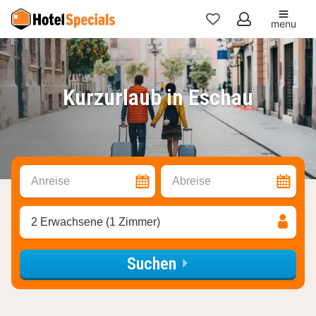
menu
Meine
Favoriten
Kurzurlaub in Eschau
Anreise
Abreise
2 Erwachsene (1 Zimmer)
Suchen