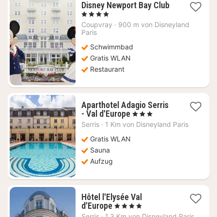
1
Disney Newport Bay Club
Nacht
, 4 Sterne
ab
Coupvray
·
900 m von Disneyland
425,45
Paris
€
Schwimmbad
Gratis WLAN
Restaurant
Aparthotel Adagio Serris
1
- Val d'Europe
, 3 Sterne
Nacht
Serris
·
1 Km von Disneyland Paris
ab
107,50
Gratis WLAN
€
Sauna
Aufzug
Hôtel l'Elysée Val
1
d'Europe
, 4 Sterne
Nacht
Serris
·
1.3 Km von Disneyland Paris