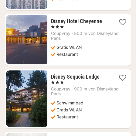
1
Disney Hotel Cheyenne
Nacht
, 3 Sterne
ab
Coupvray
·
800 m von Disneyland
298,65
Paris
€
Gratis WLAN
Restaurant
1
Disney Sequoia Lodge
Nacht
, 3 Sterne
ab
Coupvray
·
900 m von Disneyland
317,45
Paris
€
Schwimmbad
Gratis WLAN
Restaurant