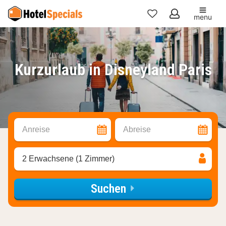
menu
Meine
Favoriten
Kurzurlaub in Disneyland Paris
Anreise
Abreise
2 Erwachsene (1 Zimmer)
Suchen