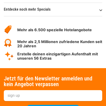
Entdecke noch mehr Specials
Über
Hotelspecials
Mehr als 6.500 spezielle Hotelangebote
Mehr als 2,5 Millionen zufriedene Kunden seit
20 Jahren
Erstelle deinen einzigartigen Aufenthalt mit
unseren 56 Extras
Jetzt für den Newsletter anmelden und
kein Angebot verpassen