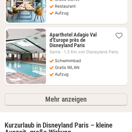
€
Restaurant
Aufzug
Aparthotel Adagio Val
d'Europe près de
1
Disneyland Paris
Nacht
Serris
·
1.3 Km von Disneyland Paris
ab
138,38
Schwimmbad
€
Gratis WLAN
Aufzug
Ergebnisse
Mehr anzeigen
Kurzurlaub in Disneyland Paris – kleine