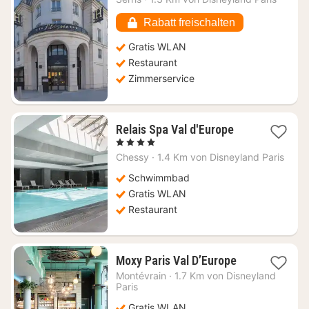
ab
189,09
Rabatt freischalten
€
Gratis WLAN
Restaurant
Zimmerservice
1
Relais Spa Val d'Europe
Nacht
, 4 Sterne
ab
Chessy
·
1.4 Km von Disneyland Paris
164,18
€
Schwimmbad
Gratis WLAN
Restaurant
1
Moxy Paris Val D’Europe
Nacht
Montévrain
·
1.7 Km von Disneyland
ab
Paris
103
Gratis WLAN