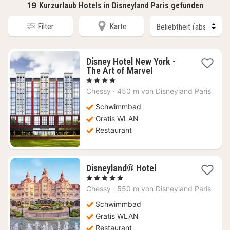
19
Kurzurlaub Hotels in Disneyland Paris gefunden
Filter
Karte
Disney Hotel New York -
1
The Art of Marvel
Nacht
, 4 Sterne
ab
Chessy
·
450 m von Disneyland Paris
589,49
€
Schwimmbad
Gratis WLAN
Restaurant
1
Disneyland® Hotel
Nacht
, 5 Sterne
ab
Chessy
·
550 m von Disneyland Paris
1097,67
€
Schwimmbad
Gratis WLAN
Restaurant