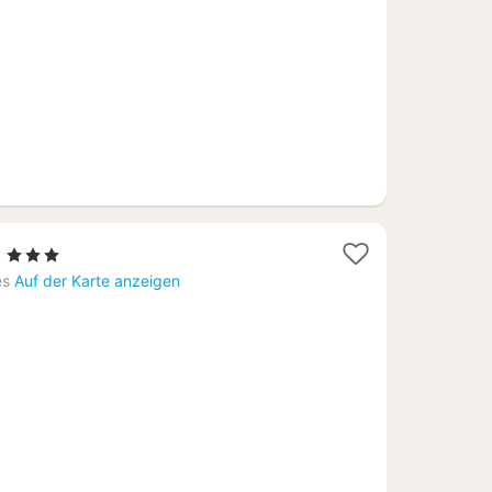
1
s
, 3 Sterne
Nacht
es
Auf der Karte anzeigen
ab
126,32
€