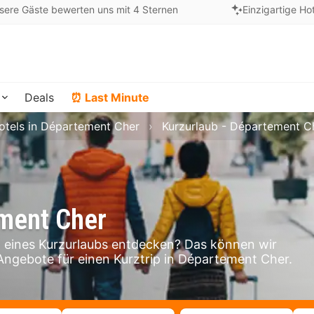
sere Gäste bewerten uns mit 4 Sternen
Einzigartige Ho
Deals
⏰ Last Minute
otels in Département Cher
Kurzurlaub - Département C
ement Cher
eines Kurzurlaubs entdecken? Das können wir
 Angebote für einen Kurztrip in Département Cher.