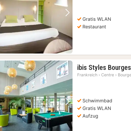
64,64
€
Vorheriges Bild
Nächstes Bild
Gratis WLAN
Restaurant
ibis Styles Bourge
Frankreich
›
Centre
›
Bourg
Schwimmbad
Vorheriges Bild
Nächstes Bild
Gratis WLAN
Aufzug