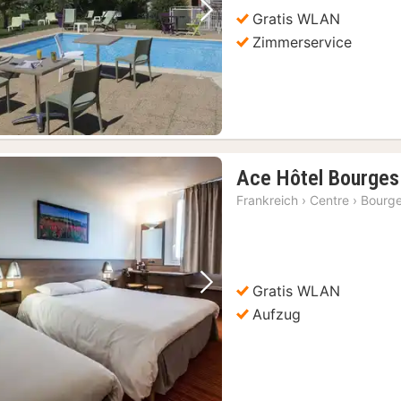
Gratis WLAN
Vorheriges Bild
Nächstes Bild
Zimmerservice
Ace Hôtel Bourges
Frankreich
›
Centre
›
Bourg
Gratis WLAN
Vorheriges Bild
Nächstes Bild
Aufzug