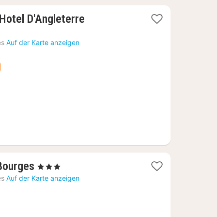
1
Hotel D'Angleterre
Nacht
ab
es
Auf der Karte anzeigen
132,73
€
1
 Bourges
, 3 Sterne
Nacht
es
Auf der Karte anzeigen
ab
82,73
€