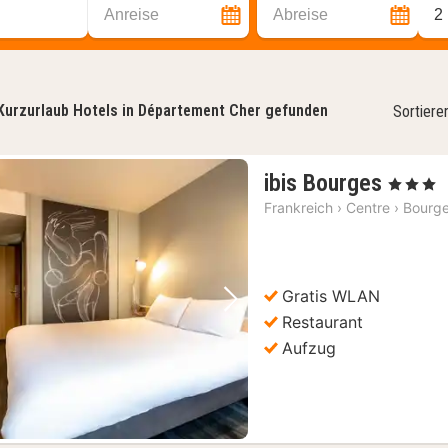
Anreise
Abreise
2
Kurzurlaub Hotels in Département Cher gefunden
Sortiere
1
ibis Bourges
, 3 Sterne
Nacht
Frankreich
›
Centre
›
Bourg
ab
94,49
€
Gratis WLAN
Vorheriges Bild
Nächstes Bild
Restaurant
Aufzug