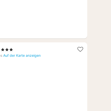
1
, 3 Sterne
Nacht
es
Auf der Karte anzeigen
ab
62,60
€