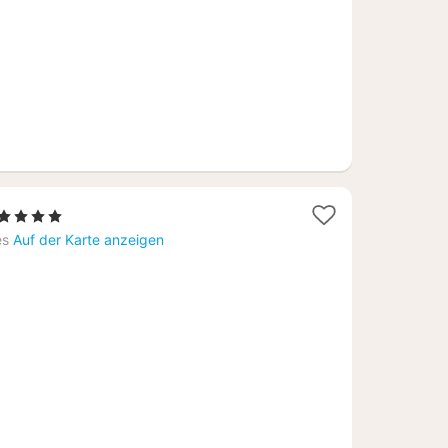
€
1
, 4 Sterne
Nacht
es
Auf der Karte anzeigen
ab
122,73
€