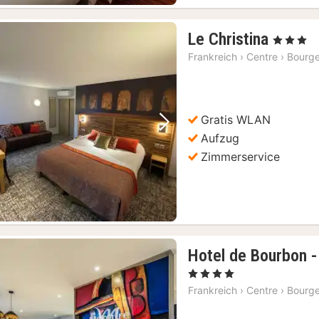
1
Le Christina
, 3 Sterne
Nacht
Frankreich
›
Centre
›
Bourg
ab
100
€
Gratis WLAN
Vorheriges Bild
Nächstes Bild
Aufzug
Zimmerservice
Hotel de Bourbon 
, 4 Sterne
Frankreich
›
Centre
›
Bourg