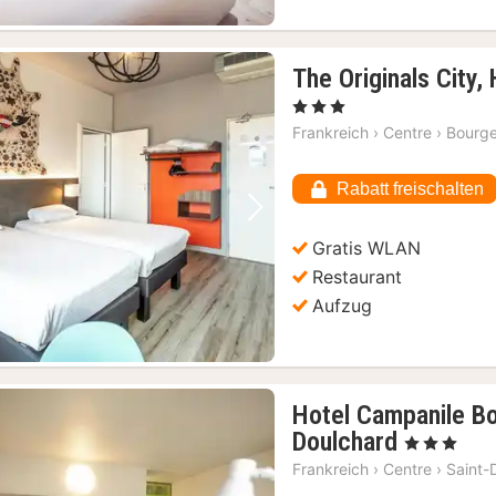
The Originals City,
, 3 Sterne
Frankreich
›
Centre
›
Bourg
Rabatt freischalten
Vorheriges Bild
Nächstes Bild
Gratis WLAN
Restaurant
Aufzug
Hotel Campanile Bo
1
Doulchard
, 3 Sterne
Nacht
Frankreich
›
Centre
›
Saint-
ab