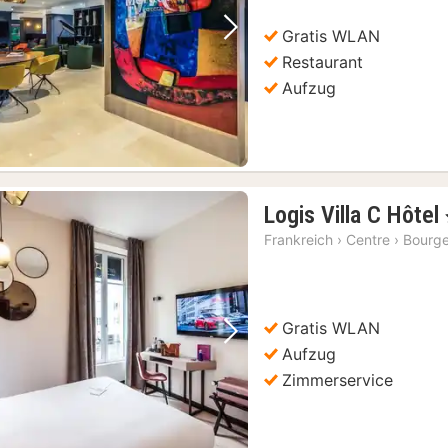
Gratis WLAN
Vorheriges Bild
Nächstes Bild
Restaurant
Aufzug
Logis Villa C Hôtel
Frankreich
›
Centre
›
Bourg
Gratis WLAN
Vorheriges Bild
Nächstes Bild
Aufzug
Zimmerservice