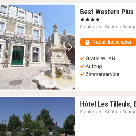
Best Western Plus 
, 4 Sterne
Frankreich
›
Centre
›
Bourg
Rabatt freischalten
Vorheriges Bild
Nächstes Bild
Gratis WLAN
Aufzug
Zimmerservice
Hôtel Les Tilleuls,
Frankreich
›
Centre
›
Bourg