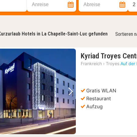
Anreise
Abreise
2
Kurzurlaub Hotels in La Chapelle-Saint-Luc gefunden
Sortieren 
Kyriad Troyes Cent
Frankreich
›
Troyes
Auf der
Gratis WLAN
Vorheriges Bild
Nächstes Bild
Restaurant
Aufzug