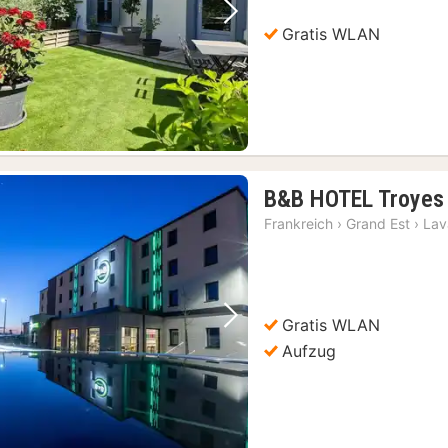
Vorheriges Bild
Nächstes Bild
Gratis WLAN
B&B HOTEL Troyes 
Frankreich
›
Grand Est
›
Lav
Gratis WLAN
Vorheriges Bild
Nächstes Bild
Aufzug