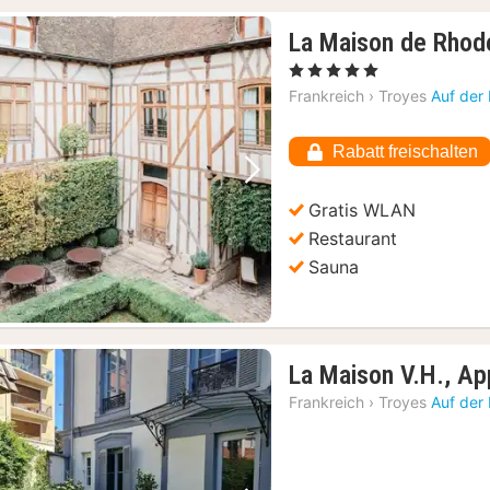
La Maison de Rhod
, 5 Sterne
Frankreich
›
Troyes
Auf der
Rabatt freischalten
Vorheriges Bild
Nächstes Bild
Gratis WLAN
Restaurant
Sauna
La Maison V.H., A
Frankreich
›
Troyes
Auf der