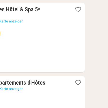
1
es Hôtel & Spa 5*
Nacht
ab
 Karte anzeigen
349,75
€
1
ppartements d'Hôtes
Nacht
 Karte anzeigen
ab
126,82
€