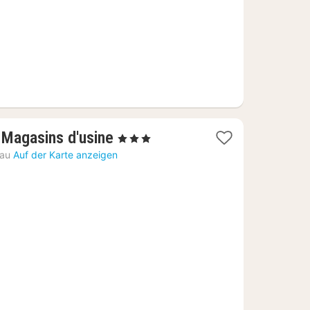
1
Magasins d'usine
, 3 Sterne
Nacht
au
Auf der Karte anzeigen
ab
68,08
€