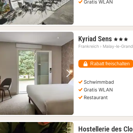
Gratis WLAN
1
Kyriad Sens
, 3 Sterne
Nacht
Frankreich
›
Malay-le-Gran
ab
76,49
Rabatt freischalten
€
Vorheriges Bild
Nächstes Bild
Schwimmbad
Gratis WLAN
Restaurant
Hostellerie des Cl