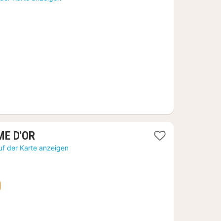
ab
145,15
€
1
ME D'OR
Nacht
uf der Karte anzeigen
ab
57,71
€