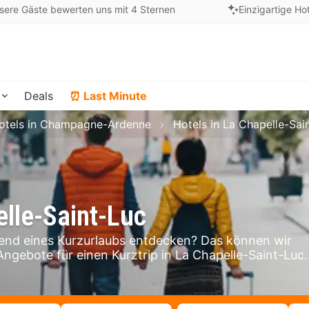
sere Gäste bewerten uns mit 4 Sternen
Einzigartige Ho
Deals
⏰ Last Minute
otels in Champagne-Ardenne
Hotels in La Chapelle-Sai
elle-Saint-Luc
end eines Kurzurlaubs entdecken? Das können wir
 Angebote für einen Kurztrip in La Chapelle-Saint-Luc.