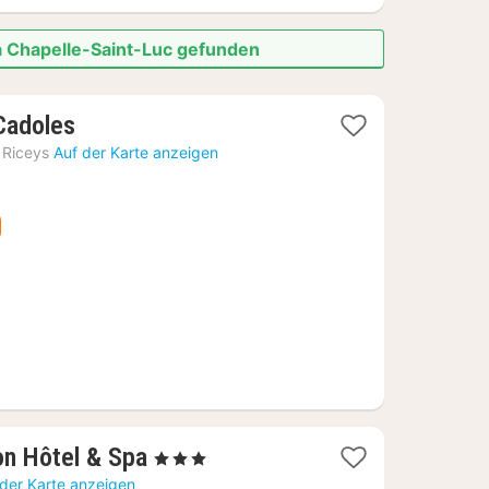
a Chapelle-Saint-Luc gefunden
1
Cadoles
Nacht
 Riceys
Auf der Karte anzeigen
ab
103,69
€
1
on Hôtel & Spa
, 3 Sterne
Nacht
 der Karte anzeigen