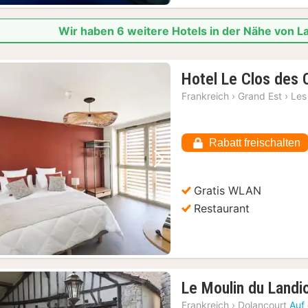
Wir haben 6 weitere Hotels in der Nähe von L
Hotel Le Clos des 
Frankreich
›
Grand Est
›
Les
Rabatt freischalten
Vorheriges Bild
Nächstes Bild
Gratis WLAN
Restaurant
Le Moulin du Landi
Frankreich
›
Dolancourt
Auf