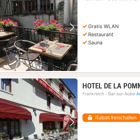
Gratis WLAN
Vorheriges Bild
Nächstes Bild
Restaurant
Sauna
HOTEL DE LA POM
Frankreich
›
Bar-sur-Aube
A
Rabatt freischalten
Vorheriges Bild
Nächstes Bild