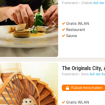
Frankreich
›
Chablis
Auf der
Gratis WLAN
Vorheriges Bild
Nächstes Bild
Restaurant
Sauna
The Originals City,
Frankreich
›
Sens
Auf der K
Rabatt freischalten
Vorheriges Bild
Nächstes Bild
Gratis WLAN