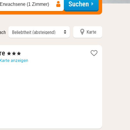
Suchen
 Erwachsene (1 Zimmer)
Karte
nach
1
re
, 3 Sterne
Nacht
 Karte anzeigen
ab
71,83
€