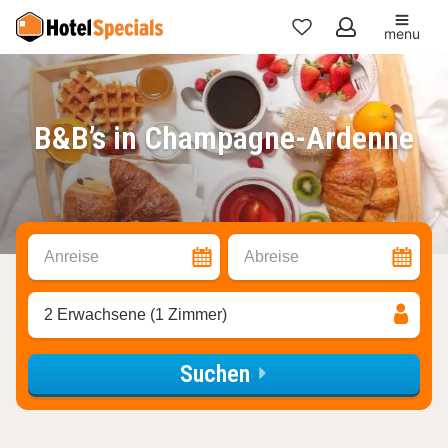
menu
Meine
Favoriten
B&B’s in Champagne-Ardenne
Anreise
Abreise
2 Erwachsene (1 Zimmer)
Suchen