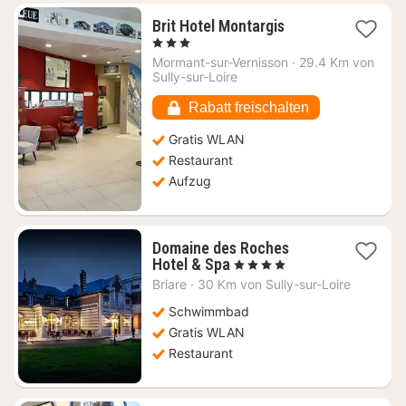
1
Brit Hotel Montargis
Nacht
, 3 Sterne
ab
Mormant-sur-Vernisson
·
29.4 Km von
60,96
Sully-sur-Loire
€
Rabatt freischalten
Gratis WLAN
Restaurant
Aufzug
Domaine des Roches
1
Hotel & Spa
, 4 Sterne
Nacht
Briare
·
30 Km von Sully-sur-Loire
ab
167,27
Schwimmbad
€
Gratis WLAN
Restaurant