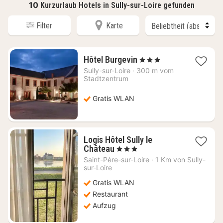
10
Kurzurlaub Hotels in Sully-sur-Loire gefunden
Filter
Karte
1
Hôtel Burgevin
, 3 Sterne
Nacht
Sully-sur-Loire
·
300 m vom
ab
Stadtzentrum
168,18
€
Gratis WLAN
Logis Hôtel Sully le
1
Château
, 3 Sterne
Nacht
Saint-Père-sur-Loire
·
1 Km von Sully-
ab
sur-Loire
63,40
Gratis WLAN
€
Restaurant
Aufzug