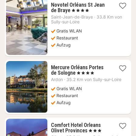
Novotel Orléans St Jean
1
de Braye
, 4 Sterne
Nacht
Saint-Jean-de-Braye
·
33.8 Km von
ab
Sully-sur-Loire
99,75
Gratis WLAN
€
Restaurant
Aufzug
Mercure Orléans Portes
1
de Sologne
, 4 Sterne
Nacht
Ardon
·
35.2 Km von Sully-sur-Loire
ab
101,82
Gratis WLAN
€
Restaurant
Aufzug
Comfort Hotel Orleans
1
Olivet Provinces
, 3 Sterne
Nacht