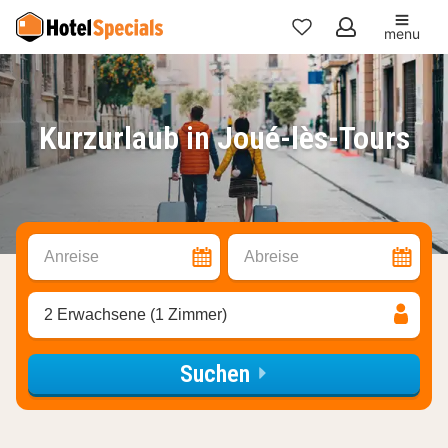
menu
Meine
Favoriten
Kurzurlaub in Joué-lès-Tours
Anreise
Abreise
2 Erwachsene (1 Zimmer)
Suchen