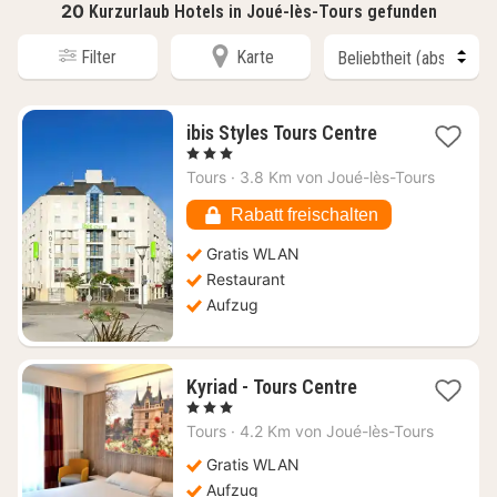
20
Kurzurlaub Hotels in Joué-lès-Tours gefunden
Filter
Karte
1
ibis Styles Tours Centre
Nacht
, 3 Sterne
ab
Tours
·
3.8 Km von Joué-lès-Tours
82,16
€
Rabatt freischalten
Gratis WLAN
Restaurant
Aufzug
1
Kyriad - Tours Centre
Nacht
, 3 Sterne
ab
Tours
·
4.2 Km von Joué-lès-Tours
74,23
€
Gratis WLAN
Aufzug