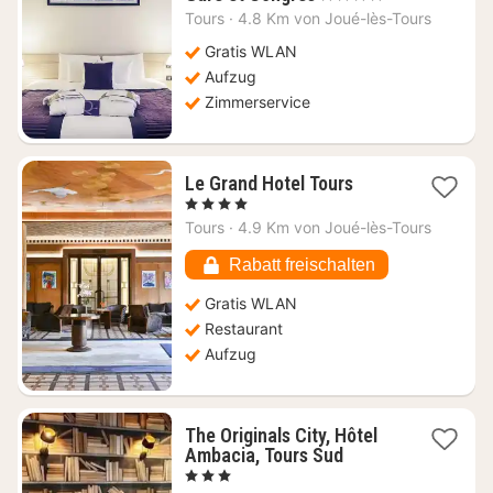
Nacht
Tours
·
4.8 Km von Joué-lès-Tours
ab
64,20
Gratis WLAN
€
Aufzug
Zimmerservice
1
Le Grand Hotel Tours
Nacht
, 4 Sterne
ab
Tours
·
4.9 Km von Joué-lès-Tours
79,36
€
Rabatt freischalten
Gratis WLAN
Restaurant
Aufzug
The Originals City, Hôtel
1
Ambacia, Tours Sud
Nacht
, 3 Sterne