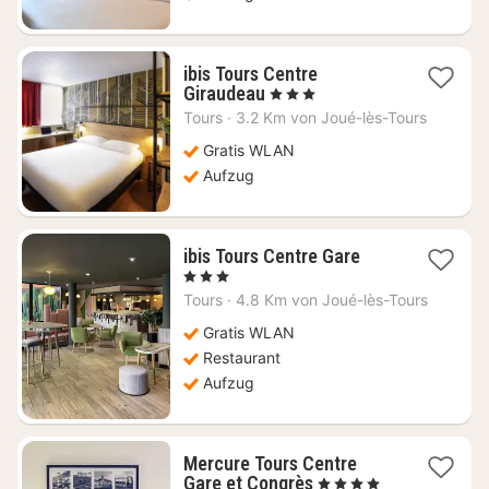
ibis Tours Centre
1
Giraudeau
, 3 Sterne
Nacht
Tours
·
3.2 Km von Joué-lès-Tours
ab
85,72
Gratis WLAN
€
Aufzug
1
ibis Tours Centre Gare
Nacht
, 3 Sterne
ab
Tours
·
4.8 Km von Joué-lès-Tours
60,45
€
Gratis WLAN
Restaurant
Aufzug
Mercure Tours Centre
1
Gare et Congrès
, 4 Sterne