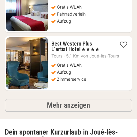
ab
101,56
Gratis WLAN
€
Fahrradverleih
Aufzug
Best Western Plus
1
L'artist Hotel
, 4 Sterne
Nacht
Tours
·
5.1 Km von Joué-lès-Tours
ab
85,01
Gratis WLAN
€
Aufzug
Zimmerservice
Ergebnisse
Mehr anzeigen
Dein spontaner Kurzurlaub in Joué-lès-