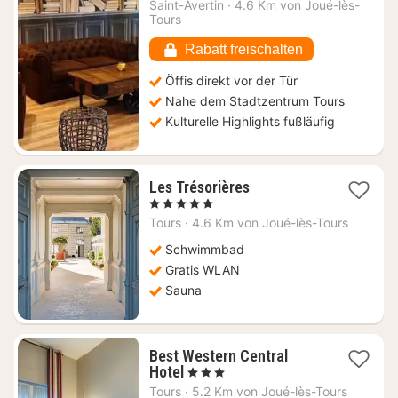
ab
Saint-Avertin
·
4.6 Km von Joué-lès-
59,39
Tours
€
Rabatt freischalten
Öffis direkt vor der Tür
Nahe dem Stadtzentrum Tours
Kulturelle Highlights fußläufig
1
Les Trésorières
Nacht
, 5 Sterne
ab
Tours
·
4.6 Km von Joué-lès-Tours
292,90
€
Schwimmbad
Gratis WLAN
Sauna
Best Western Central
1
Hotel
, 3 Sterne
Nacht
Tours
·
5.2 Km von Joué-lès-Tours