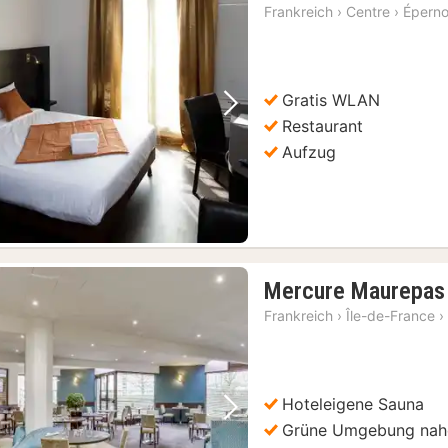
Nacht
Frankreich
›
Centre
›
Épern
ab
71,70
€
Gratis WLAN
Vorheriges Bild
Nächstes Bild
Restaurant
Aufzug
Mercure Maurepas 
Frankreich
›
Île-de-France
›
Hoteleigene Sauna
Vorheriges Bild
Nächstes Bild
Grüne Umgebung nahe