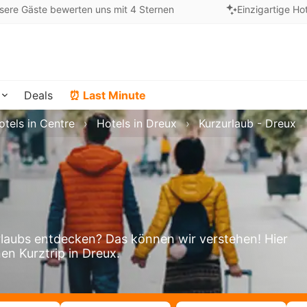
sere Gäste bewerten uns mit 4 Sternen
Einzigartige Ho
Deals
⏰ Last Minute
otels in Centre
Hotels in Dreux
Kurzurlaub - Dreux
laubs entdecken? Das können wir verstehen! Hier
en Kurztrip in Dreux.