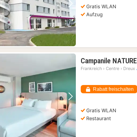
Gratis WLAN
Vorheriges Bild
Nächstes Bild
Aufzug
Campanile NATURE 
Frankreich
›
Centre
›
Dreux
Rabatt freischalten
Vorheriges Bild
Nächstes Bild
Gratis WLAN
Restaurant