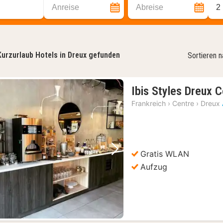
Anreise
Abreise
2
Kurzurlaub Hotels in Dreux gefunden
Sortieren 
Ibis Styles Dreux 
Frankreich
›
Centre
›
Dreux
Gratis WLAN
Vorheriges Bild
Nächstes Bild
Aufzug