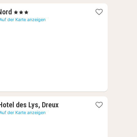
1
Nord
, 3 Sterne
Nacht
Auf der Karte anzeigen
ab
63
€
1
 Hotel des Lys, Dreux
Nacht
Auf der Karte anzeigen
ab
85,45
€