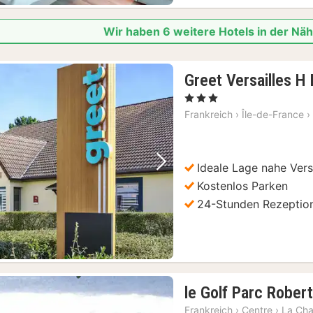
Wir haben 6 weitere Hotels in der Nä
Greet Versailles 
, 3 Sterne
Frankreich
›
Île-de-France
›
Ideale Lage nahe Vers
Vorheriges Bild
Nächstes Bild
Kostenlos Parken
24-Stunden Rezeptio
le Golf Parc Rober
Frankreich
›
Centre
›
La Cha