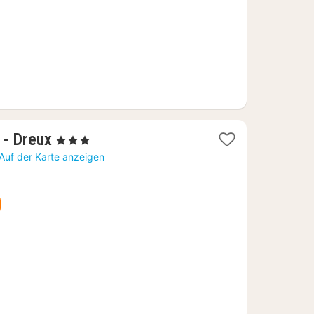
1
- Dreux
, 3 Sterne
Nacht
Auf der Karte anzeigen
ab
52,40
€