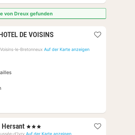
he von Dreux gefunden
1
H HOTEL DE VOISINS
Nacht
ab
Voisins-le-Bretonneux
Auf der Karte anzeigen
65
€
ailles
n
1
t Hersant
, 3 Sterne
Nacht
ussée-d’Ivry
Auf der Karte anzeigen