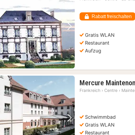
Rabatt freischalten
Vorheriges Bild
Nächstes Bild
Gratis WLAN
Restaurant
Aufzug
Mercure Mainteno
Frankreich
›
Centre
›
Maint
Schwimmbad
Vorheriges Bild
Nächstes Bild
Gratis WLAN
Restaurant