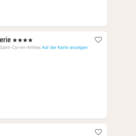
2
erie
, 4 Sterne
Nächte
Saint-Cyr-en-Arthies
Auf der Karte anzeigen
ab
119
€