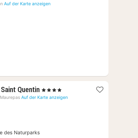
on
Auf der Karte anzeigen
1
Saint Quentin
, 4 Sterne
Nacht
Maurepas
Auf der Karte anzeigen
ab
80
€
 des Naturparks