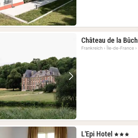
Château de la Bûch
Frankreich
›
Île-de-France
›
Vorheriges Bild
Nächstes Bild
1
L'Epi Hotel
, 3 Sterne