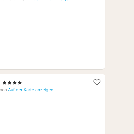
ab
88,80
€
1
n
, 4 Sterne
Nacht
enon
Auf der Karte anzeigen
ab
87,36
€