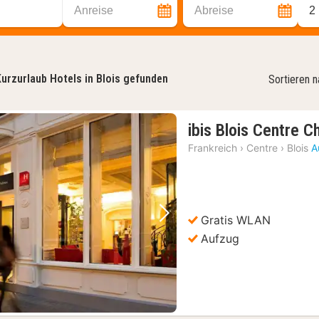
Anreise
Abreise
2
urzurlaub Hotels in Blois gefunden
Sortieren 
ibis Blois Centre C
Frankreich
›
Centre
›
Blois
A
Gratis WLAN
Vorheriges Bild
Nächstes Bild
Aufzug