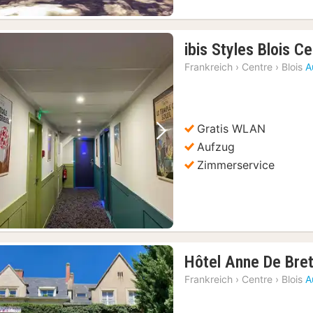
ibis Styles Blois C
Frankreich
›
Centre
›
Blois
A
Gratis WLAN
Vorheriges Bild
Nächstes Bild
Aufzug
Zimmerservice
Hôtel Anne De Bret
Frankreich
›
Centre
›
Blois
A