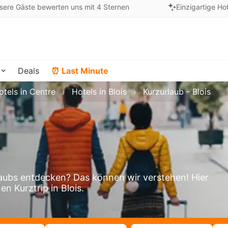
sere Gäste bewerten uns mit 4 Sternen
Einzigartige Ho
Deals
⏰ Last Minute
otels in Centre
Hotels in Blois
Kurzurlaub - Blois
aubs entdecken? Das können wir verstehen! Hier
en Kurztrip in Blois.