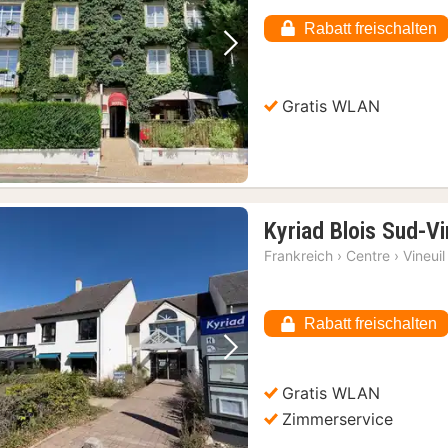
Rabatt freischalten
Vorheriges Bild
Nächstes Bild
Gratis WLAN
Kyriad Blois Sud-Vi
Frankreich
›
Centre
›
Vineuil
Rabatt freischalten
Vorheriges Bild
Nächstes Bild
Gratis WLAN
Zimmerservice