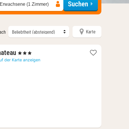
Suchen
 Erwachsene (1 Zimmer)
Karte
nach
1
hateau
, 3 Sterne
Nacht
uf der Karte anzeigen
ab
101,35
€