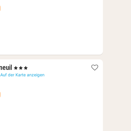
€
1
neuil
, 3 Sterne
Nacht
Auf der Karte anzeigen
ab
49,30
€