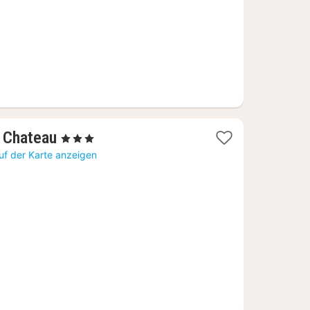
1
s Chateau
, 3 Sterne
Nacht
uf der Karte anzeigen
ab
81,46
€