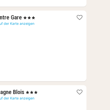
1
entre Gare
, 3 Sterne
Nacht
uf der Karte anzeigen
ab
114,63
€
1
agne Blois
, 3 Sterne
Nacht
uf der Karte anzeigen
ab
92