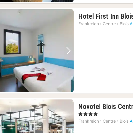
Hotel First Inn Bloi
Frankreich
›
Centre
›
Blois
A
Vorheriges Bild
Nächstes Bild
Novotel Blois Centr
, 4 Sterne
Frankreich
›
Centre
›
Blois
A