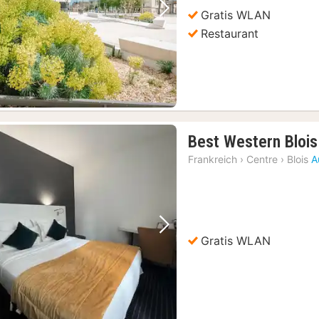
Gratis WLAN
Vorheriges Bild
Nächstes Bild
Restaurant
Best Western Bloi
Frankreich
›
Centre
›
Blois
A
Vorheriges Bild
Nächstes Bild
Gratis WLAN