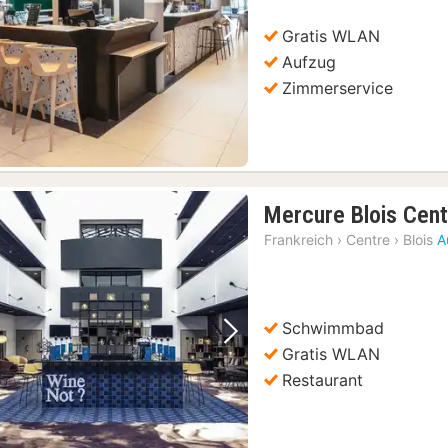
Gratis WLAN
Vorheriges Bild
Nächstes Bild
Aufzug
Zimmerservice
Mercure Blois Cent
Frankreich
›
Centre
›
Blois
A
Schwimmbad
Vorheriges Bild
Nächstes Bild
Gratis WLAN
Restaurant