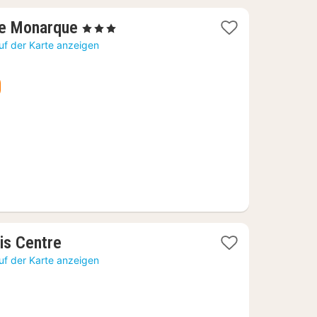
1
Le Monarque
, 3 Sterne
Nacht
uf der Karte anzeigen
ab
95,49
€
1
is Centre
Nacht
uf der Karte anzeigen
ab
110,62
€