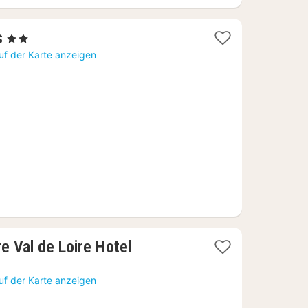
1
s
, 2 Sterne
Nacht
uf der Karte anzeigen
ab
60
€
1
e Val de Loire Hotel
Nacht
ab
uf der Karte anzeigen
134,71