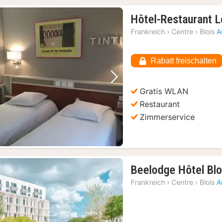
Hôtel-Restaurant 
Frankreich
›
Centre
›
Blois
A
Rabatt freischalten
Vorheriges Bild
Nächstes Bild
Gratis WLAN
Restaurant
Zimmerservice
Beelodge Hôtel Blo
Frankreich
›
Centre
›
Blois
A