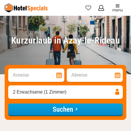
menu
Meine
Favoriten
Kurzurlaub in Azay-le-Rideau
Anreise
Abreise
2 Erwachsene (1 Zimmer)
Suchen