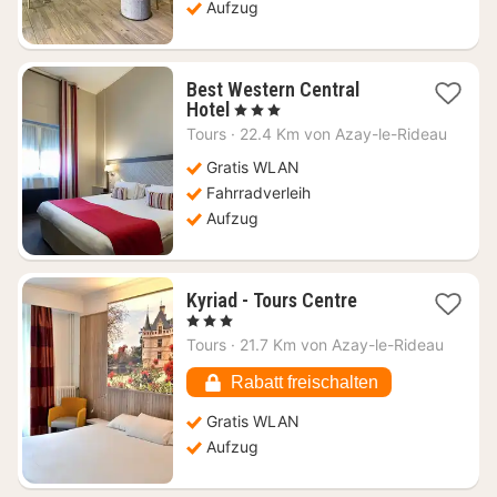
Aufzug
Best Western Central
1
Hotel
, 3 Sterne
Nacht
Tours
·
22.4 Km von Azay-le-Rideau
ab
101,56
Gratis WLAN
€
Fahrradverleih
Aufzug
1
Kyriad - Tours Centre
Nacht
, 3 Sterne
ab
Tours
·
21.7 Km von Azay-le-Rideau
74,23
€
Rabatt freischalten
Gratis WLAN
Aufzug