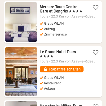
Mercure Tours Centre
1
Gare et Congrès
, 4 Sterne
Nacht
Tours
·
22.3 Km von Azay-le-Rideau
ab
64,20
Gratis WLAN
€
Aufzug
Zimmerservice
1
Le Grand Hotel Tours
Nacht
, 4 Sterne
ab
Tours
·
22.3 Km von Azay-le-Rideau
79,36
€
Rabatt freischalten
Gratis WLAN
Restaurant
Aufzug
Hampton by Hilton Tours