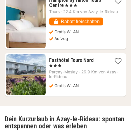
1
Centre
, 3 Sterne
Nacht
Tours
·
22.4 Km von Azay-le-Rideau
ab
88,86
Rabatt freischalten
€
Gratis WLAN
Aufzug
1
Fasthôtel Tours Nord
Nacht
, 3 Sterne
ab
Parçay-Meslay
·
26.9 Km von Azay-
36,12
le-Rideau
€
Gratis WLAN
Dein Kurzurlaub in Azay-le-Rideau: spontan
entspannen oder was erleben