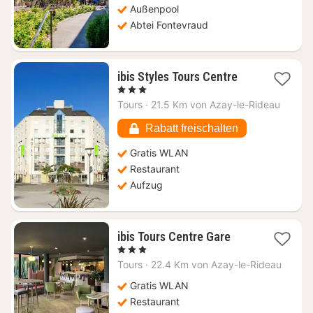
Außenpool
Abtei Fontevraud
1
ibis Styles Tours Centre
Nacht
, 3 Sterne
ab
Tours
·
21.5 Km von Azay-le-Rideau
82,16
€
Rabatt freischalten
Gratis WLAN
Restaurant
Aufzug
1
ibis Tours Centre Gare
Nacht
, 3 Sterne
ab
Tours
·
22.4 Km von Azay-le-Rideau
60,45
€
Gratis WLAN
Restaurant