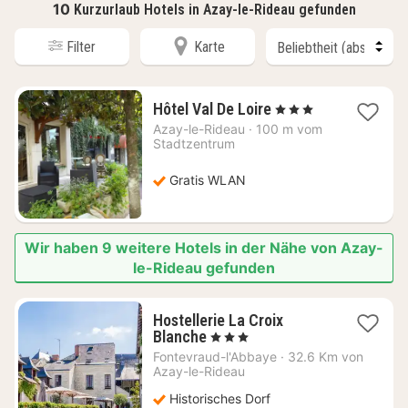
10
Kurzurlaub Hotels in Azay-le-Rideau gefunden
Filter
Karte
1
Hôtel Val De Loire
, 3 Sterne
Nacht
Azay-le-Rideau
·
100 m vom
ab
Stadtzentrum
83,33
€
Gratis WLAN
Wir haben 9 weitere Hotels in der Nähe von Azay-
le-Rideau gefunden
Hostellerie La Croix
1
Blanche
, 3 Sterne
Nacht
Fontevraud-l'Abbaye
·
32.6 Km von
ab
Azay-le-Rideau
133,22
Historisches Dorf
€