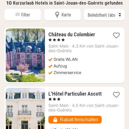
10
Kurzurlaub Hotels in Saint-Jouan-des-Guérets gefunden
Filter
Karte
1
Château du Colombier
Nacht
, 4 Sterne
ab
Saint-Malo
·
4.3 Km von Saint-Jouan-
268,70
des-Guérets
€
Gratis WLAN
Aufzug
Zimmerservice
L'Hôtel Particulier Ascott
1
, 3 Sterne
Nacht
Saint-Malo
·
4.5 Km von Saint-Jouan-
ab
des-Guérets
188,18
€
Rabatt freischalten