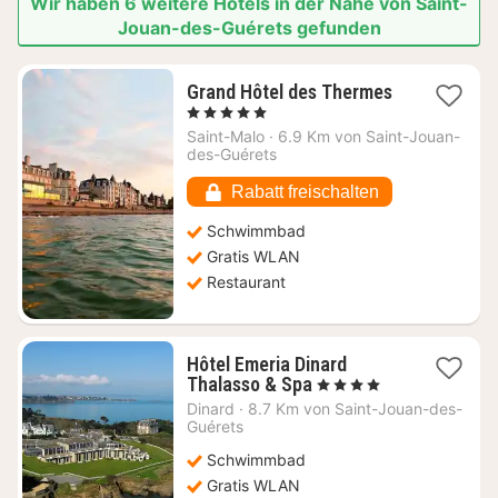
Wir haben 6 weitere Hotels in der Nähe von Saint-
Jouan-des-Guérets gefunden
Grand Hôtel des Thermes
1
, 5 Sterne
Nacht
Saint-Malo
·
6.9 Km von Saint-Jouan-
ab
des-Guérets
308,36
€
Rabatt freischalten
Schwimmbad
Gratis WLAN
Restaurant
Hôtel Emeria Dinard
1
Thalasso & Spa
, 4 Sterne
Nacht
Dinard
·
8.7 Km von Saint-Jouan-des-
ab
Guérets
265,45
Schwimmbad
€
Gratis WLAN