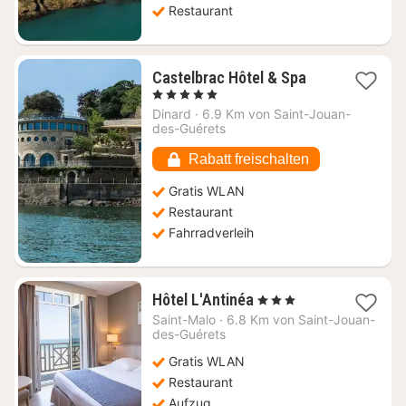
Restaurant
1
Castelbrac Hôtel & Spa
Nacht
, 5 Sterne
ab
Dinard
·
6.9 Km von Saint-Jouan-
559,64
des-Guérets
€
Rabatt freischalten
Gratis WLAN
Restaurant
Fahrradverleih
1
Hôtel L'Antinéa
, 3 Sterne
Nacht
Saint-Malo
·
6.8 Km von Saint-Jouan-
ab
des-Guérets
171,17
Gratis WLAN
€
Restaurant
Aufzug