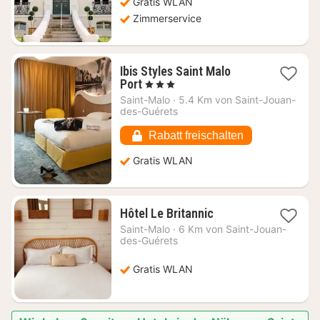
Gratis WLAN
Zimmerservice
Ibis Styles Saint Malo
1
Port
, 3 Sterne
Nacht
Saint-Malo
·
5.4 Km von Saint-Jouan-
ab
des-Guérets
162,36
€
Rabatt freischalten
Gratis WLAN
1
Hôtel Le Britannic
Nacht
Saint-Malo
·
6 Km von Saint-Jouan-
ab
des-Guérets
239,47
€
Gratis WLAN