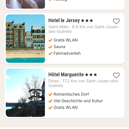
1
Hotel le Jersey
, 3 Sterne
Nacht
Saint-Malo
·
6.8 Km von Saint-Jouan-
ab
des-Guérets
180,44
Gratis WLAN
€
Sauna
Fahrradverleih
1
Hôtel Marguerite
, 3 Sterne
Nacht
Dinan
·
17.2 Km von Saint-Jouan-des-
ab
Guérets
80,64
Romantisches Dorf
€
Viel Geschichte und Kultur
Gratis WLAN