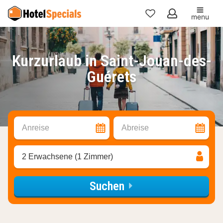
menu
Meine
Favoriten
Kurzurlaub in Saint-Jouan-des-
Guérets
Anreise
Abreise
2 Erwachsene (1 Zimmer)
Suchen