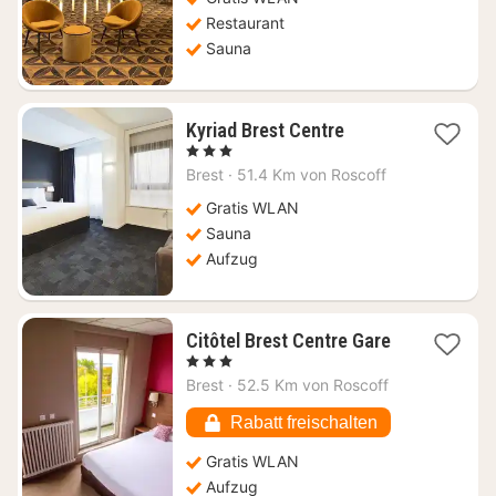
Restaurant
Sauna
1
Kyriad Brest Centre
Nacht
, 3 Sterne
ab
Brest
·
51.4 Km von Roscoff
56,52
€
Gratis WLAN
Sauna
Aufzug
Citôtel Brest Centre Gare
1
, 3 Sterne
Nacht
Brest
·
52.5 Km von Roscoff
ab
58,90
Rabatt freischalten
€
Gratis WLAN
Aufzug