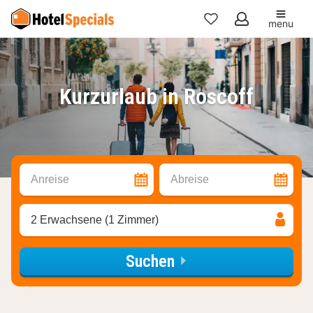
menu
Meine
Favoriten
Kurzurlaub in Roscoff
Anreise
Abreise
2 Erwachsene (1 Zimmer)
Suchen