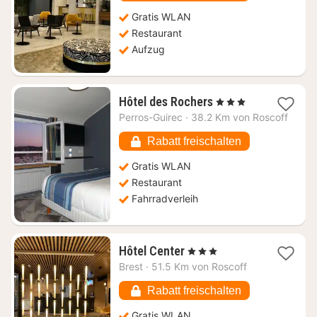
€
Gratis WLAN
Restaurant
Aufzug
1
Hôtel des Rochers
, 3 Sterne
Nacht
Perros-Guirec
·
38.2 Km von Roscoff
ab
277,36
Rabatt freischalten
€
Gratis WLAN
Restaurant
Fahrradverleih
1
Hôtel Center
, 3 Sterne
Nacht
Brest
·
51.5 Km von Roscoff
ab
61,82
Rabatt freischalten
€
Gratis WLAN