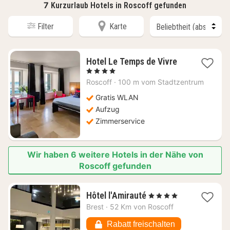
7
Kurzurlaub Hotels in Roscoff gefunden
Filter
Karte
1
Hotel Le Temps de Vivre
Nacht
, 4 Sterne
ab
Roscoff
·
100 m vom Stadtzentrum
268,81
€
Gratis WLAN
Aufzug
Zimmerservice
Wir haben 6 weitere Hotels in der Nähe von
Roscoff gefunden
1
Hôtel l'Amirauté
, 4 Sterne
Nacht
Brest
·
52 Km von Roscoff
ab
93,28
Rabatt freischalten