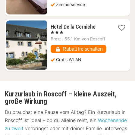
Zimmerservice
1
Hotel De la Corniche
Nacht
, 3 Sterne
ab
Brest
·
55.1 Km von Roscoff
76,90
€
Rabatt freischalten
Gratis WLAN
Kurzurlaub in Roscoff – kleine Auszeit,
große Wirkung
Du brauchst eine Pause vom Alltag? Ein Kurzurlaub in
Roscoff ist ideal – ob du alleine reist, ein
Wochenende
zu zweit
verbringst oder mit deiner Familie unterwegs