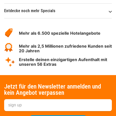
Entdecke noch mehr Specials
Über
Hotelspecials
Mehr als 6.500 spezielle Hotelangebote
Mehr als 2,5 Millionen zufriedene Kunden seit
20 Jahren
Erstelle deinen einzigartigen Aufenthalt mit
unseren 56 Extras
Jetzt für den Newsletter anmelden und
kein Angebot verpassen