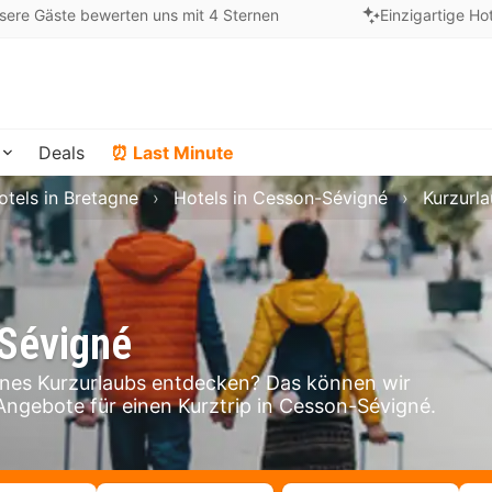
sere Gäste bewerten uns mit 4 Sternen
Einzigartige Ho
Deals
⏰ Last Minute
otels in Bretagne
Hotels in Cesson-Sévigné
Kurzurl
-Sévigné
nes Kurzurlaubs entdecken? Das können wir
 Angebote für einen Kurztrip in Cesson-Sévigné.