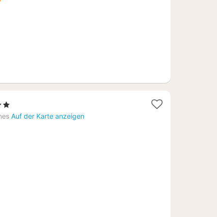
€
terne
cht
nes
Auf der Karte anzeigen
,64