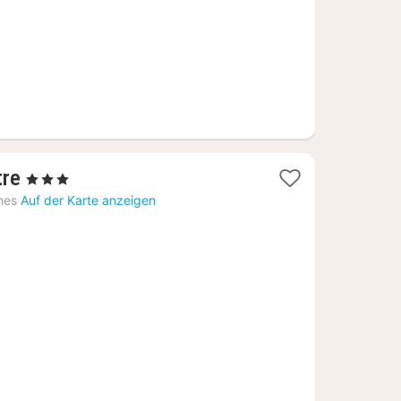
1
tre
, 3 Sterne
Nacht
nes
Auf der Karte anzeigen
ab
75,28
€