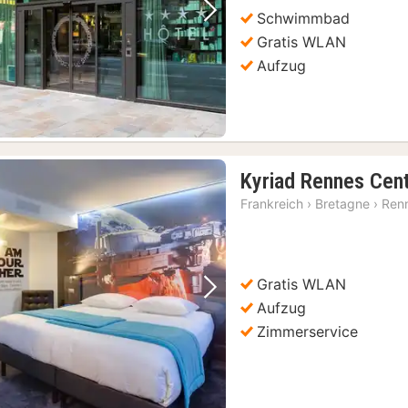
€
Schwimmbad
Vorheriges Bild
Nächstes Bild
Gratis WLAN
Aufzug
Kyriad Rennes Cen
Frankreich
›
Bretagne
›
Ren
Gratis WLAN
Vorheriges Bild
Nächstes Bild
Aufzug
Zimmerservice