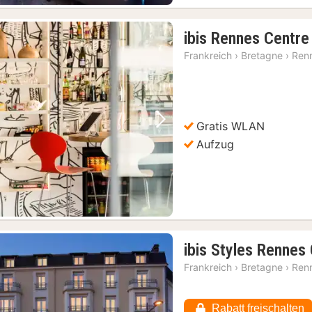
ibis Rennes Centre
Frankreich
›
Bretagne
›
Ren
Gratis WLAN
Vorheriges Bild
Nächstes Bild
Aufzug
ibis Styles Rennes
Frankreich
›
Bretagne
›
Ren
Rabatt freischalten