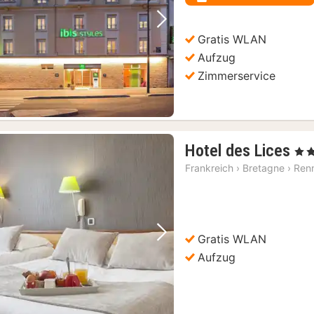
Vorheriges Bild
Nächstes Bild
Gratis WLAN
Aufzug
Zimmerservice
1
Hotel des Lices
, 3 S
Na
Frankreich
›
Bretagne
›
Ren
ab
63
€
Gratis WLAN
Vorheriges Bild
Nächstes Bild
Aufzug