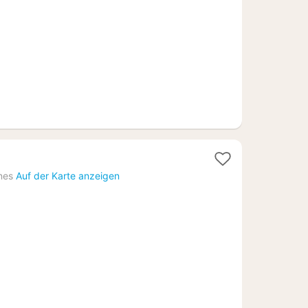
€
e
t
nes
Auf der Karte anzeigen
2