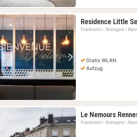
Residence Little S
Frankreich
›
Bretagne
›
Ren
Gratis WLAN
Vorheriges Bild
Nächstes Bild
Aufzug
Le Nemours Renne
Frankreich
›
Bretagne
›
Ren