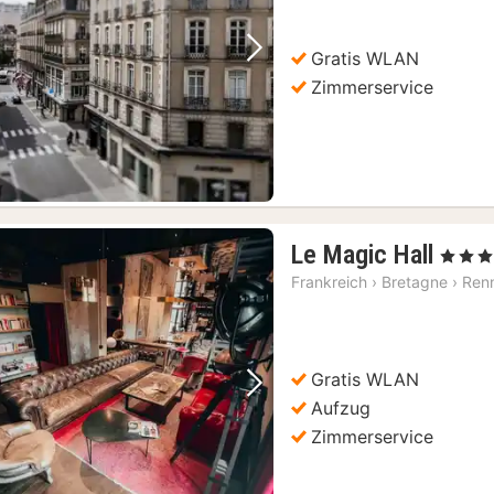
Gratis WLAN
Vorheriges Bild
Nächstes Bild
Zimmerservice
1
Le Magic Hall
, 3 Stern
Nach
Frankreich
›
Bretagne
›
Ren
ab
90,8
€
Gratis WLAN
Vorheriges Bild
Nächstes Bild
Aufzug
Zimmerservice