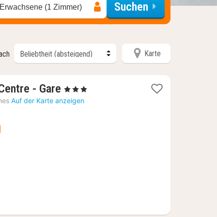
Suchen
 Erwachsene (1 Zimmer)
Karte
nach
1
Centre - Gare
, 3 Sterne
Nacht
nes
Auf der Karte anzeigen
ab
60,04
€