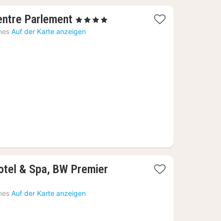
1
ntre Parlement
, 4 Sterne
Nacht
nes
Auf der Karte anzeigen
ab
89,45
€
otel & Spa, BW Premier
nes
Auf der Karte anzeigen