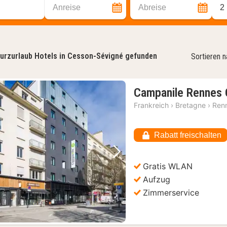
Anreise
Abreise
2
urzurlaub Hotels in Cesson-Sévigné gefunden
Sortieren 
Campanile Rennes 
Frankreich
›
Bretagne
›
Ren
Rabatt freischalten
Vorheriges Bild
Nächstes Bild
Gratis WLAN
Aufzug
Zimmerservice