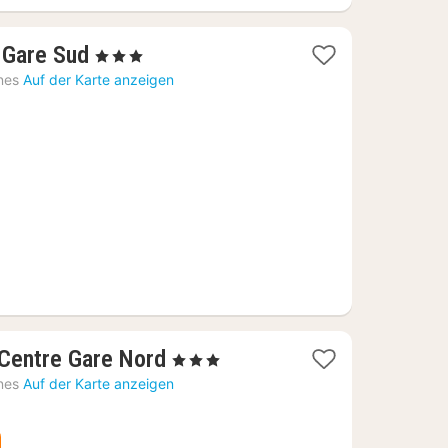
1
 Gare Sud
, 3 Sterne
Nacht
nes
Auf der Karte anzeigen
ab
65,45
€
1
 Centre Gare Nord
, 3 Sterne
Nacht
nes
Auf der Karte anzeigen
ab
118,76