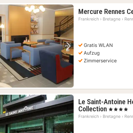
Mercure Rennes Ce
Frankreich
›
Bretagne
›
Ren
Gratis WLAN
Vorheriges Bild
Nächstes Bild
Aufzug
Zimmerservice
Le Saint-Antoine H
1
Collection
, 4 Sterne
Nacht
Frankreich
›
Bretagne
›
Ren
ab
118,64