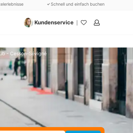
telerlebnisse
Schnell und einfach buchen
Kundenservice
Meine
Favoriten
aub - Cesson-Sévigné