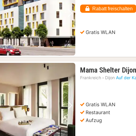
Rabatt freischalten
Vorheriges Bild
Nächstes Bild
Gratis WLAN
Mama Shelter Dijo
Frankreich
›
Dijon
Auf der K
Gratis WLAN
Vorheriges Bild
Nächstes Bild
Restaurant
Aufzug