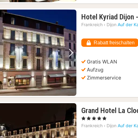
Hotel Kyriad Dijon 
Frankreich
›
Dijon
Auf der K
Rabatt freischalten
Vorheriges Bild
Nächstes Bild
Gratis WLAN
Aufzug
Zimmerservice
Grand Hotel La Clo
, 5 Sterne
Frankreich
›
Dijon
Auf der K