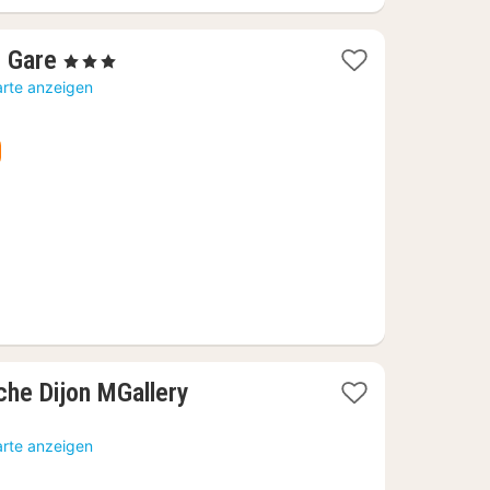
1
- Gare
, 3 Sterne
Nacht
arte anzeigen
ab
64,01
€
1
che Dijon MGallery
Nacht
ab
arte anzeigen
171,63