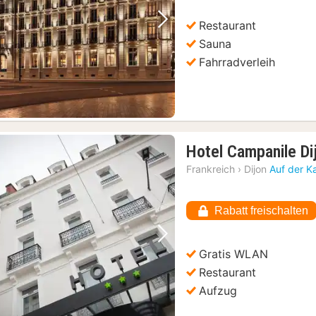
Restaurant
Vorheriges Bild
Nächstes Bild
Sauna
Fahrradverleih
Hotel Campanile Di
Frankreich
›
Dijon
Auf der K
Rabatt freischalten
Vorheriges Bild
Nächstes Bild
Gratis WLAN
Restaurant
Aufzug