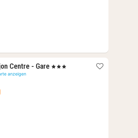
€
1
jon Centre - Gare
, 3 Sterne
Nacht
arte anzeigen
ab
74,38
€