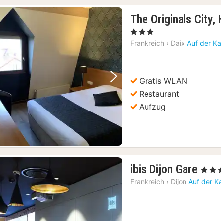
The Originals City,
, 3 Sterne
Frankreich
›
Daix
Auf der Ka
Gratis WLAN
Vorheriges Bild
Nächstes Bild
Restaurant
Aufzug
1
ibis Dijon Gare
, 3 Ster
Nac
Frankreich
›
Dijon
Auf der K
ab
77,
€