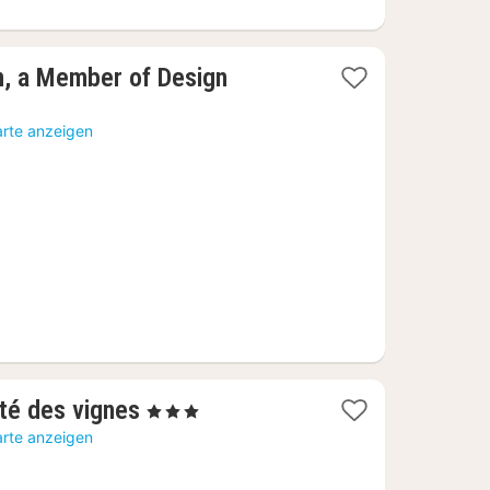
on, a Member of Design
arte anzeigen
1
té des vignes
, 3 Sterne
Nacht
arte anzeigen
ab
67,27