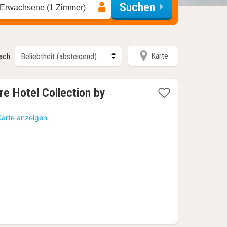
Suchen
 Erwachsene (1 Zimmer)
Karte
nach
re Hotel Collection by
e
t
Karte anzeigen
1