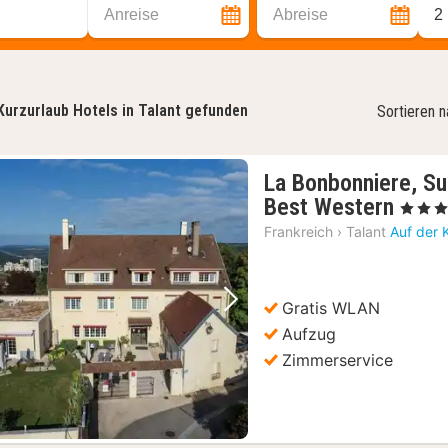
Anreise
Abreise
2
Kurzurlaub Hotels in Talant gefunden
Sortieren 
La Bonbonniere, Su
1
Best Western
, 3 Stern
Nach
Frankreich
›
Talant
Auf der 
ab
91,1
€
Gratis WLAN
Vorheriges Bild
Nächstes Bild
Aufzug
Zimmerservice