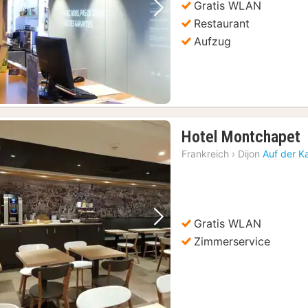
Gratis WLAN
Vorheriges Bild
Nächstes Bild
Restaurant
Aufzug
Hotel Montchapet
N
Frankreich
›
Dijon
Auf der K
a
6
Gratis WLAN
Vorheriges Bild
Nächstes Bild
Zimmerservice