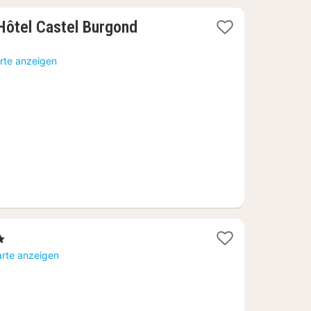
1
 Hôtel Castel Burgond
Nacht
ab
rte anzeigen
94,55
€
ne
ht
arte anzeigen
07