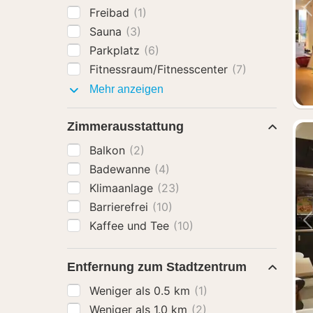
Freibad
(1)
Sauna
(3)
Parkplatz
(6)
Fitnessraum/Fitnesscenter
(7)
Ausstattung
Mehr anzeigen
Zimmerausstattung
Balkon
(2)
Badewanne
(4)
Klimaanlage
(23)
Barrierefrei
(10)
Kaffee und Tee
(10)
Entfernung zum Stadtzentrum
Weniger als 0.5 km
(1)
Weniger als 1.0 km
(2)