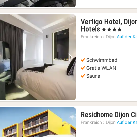
Vertigo Hotel, Dij
1
Hotels
, 4 Sterne
Nacht
Frankreich
›
Dijon
Auf der K
ab
92,04
€
Schwimmbad
Vorheriges Bild
Nächstes Bild
Gratis WLAN
Sauna
Residhome Dijon Ci
Frankreich
›
Dijon
Auf der K