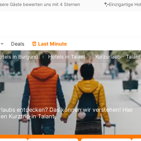
sere Gäste bewerten uns mit 4 Sternen
Einzigartige Ho
Deals
⏰ Last Minute
otels in Burgund
Hotels in Talant
Kurzurlaub - Talant
laubs entdecken? Das können wir verstehen! Hier
en Kurztrip in Talant.