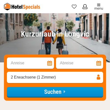
menu
Meine
Favoriten
Kurzurlaub in Longvic
Anreise
Abreise
2 Erwachsene (1 Zimmer)
Suchen