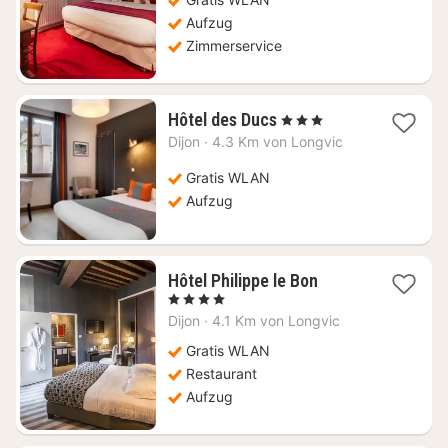
Aufzug
Zimmerservice
1
Hôtel des Ducs
, 3 Sterne
Nacht
Dijon
·
4.3 Km von Longvic
ab
101,31
Gratis WLAN
€
Aufzug
1
Hôtel Philippe le Bon
Nacht
, 4 Sterne
ab
Dijon
·
4.1 Km von Longvic
122,72
€
Gratis WLAN
Restaurant
Aufzug