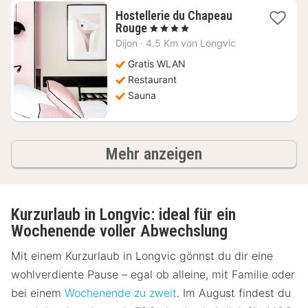
Hostellerie du Chapeau
1
Rouge
, 4 Sterne
Nacht
Dijon
·
4.5 Km von Longvic
ab
114,54
Gratis WLAN
€
Restaurant
Sauna
Ergebnisse
Mehr anzeigen
Kurzurlaub in Longvic: ideal für ein
Wochenende voller Abwechslung
Mit einem Kurzurlaub in Longvic gönnst du dir eine
wohlverdiente Pause – egal ob alleine, mit Familie oder
bei einem
Wochenende zu zweit
. Im August findest du