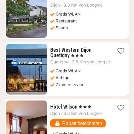
Nacht
Dijon
·
3.3 Km von Longvic
ab
60,44
Gratis WLAN
€
Restaurant
Sauna
Best Western Dijon
1
Quetigny
, 3 Sterne
Nacht
Quetigny
·
3.8 Km von Longvic
ab
71,87
Gratis WLAN
€
Aufzug
Zimmerservice
1
Hôtel Wilson
, 3 Sterne
Nacht
Dijon
·
3.6 Km von Longvic
ab
95,37
Rabatt freischalten
€
Gratis WLAN