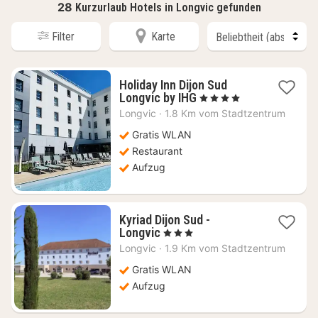
28
Kurzurlaub Hotels in Longvic gefunden
Filter
Karte
Holiday Inn Dijon Sud
1
Longvic by IHG
, 4 Sterne
Nacht
Longvic
·
1.8 Km vom Stadtzentrum
ab
95,91
Gratis WLAN
€
Restaurant
Aufzug
Kyriad Dijon Sud -
1
Longvic
, 3 Sterne
Nacht
Longvic
·
1.9 Km vom Stadtzentrum
ab
59,09
Gratis WLAN
€
Aufzug