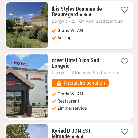
Ibis Styles Domaine de
1
Beauregard
, 3 Sterne
Nacht
Longvic
·
2.1 Km vom Stadtzentrum
ab
115,02
Gratis WLAN
€
Aufzug
greet Hotel Dijon Sud
1
Longvic
Nacht
Longvic
·
2 Km vom Stadtzentrum
ab
59,39
Rabatt freischalten
€
Gratis WLAN
Restaurant
Zimmerservice
Kyriad DIJON EST -
1
Mirande
, 3 Sterne