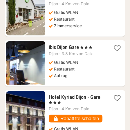
Nacht
Dijon
·
4 Km von Daix
ab
54,94
Gratis WLAN
€
Restaurant
Zimmerservice
1
ibis Dijon Gare
, 3 Sterne
Nacht
Dijon
·
3.8 Km von Daix
ab
73,02
Gratis WLAN
€
Restaurant
Aufzug
1
Hotel Kyriad Dijon - Gare
Nacht
, 3 Sterne
ab
Dijon
·
4 Km von Daix
64,73
€
Rabatt freischalten
Gratis WLAN