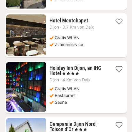
1
Hotel Montchapet
Nacht
Dijon
·
3.7 Km von Daix
ab
62,12
Gratis WLAN
€
Zimmerservice
Holiday Inn Dijon, an IHG
1
Hotel
, 4 Sterne
Nacht
Dijon
·
4 Km von Daix
ab
87,55
Gratis WLAN
€
Restaurant
Sauna
Campanile Dijon Nord -
1
Toison d'Or
, 3 Sterne