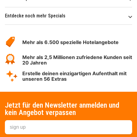
Entdecke noch mehr Specials
Über
Hotelspecials
Mehr als 6.500 spezielle Hotelangebote
Mehr als 2,5 Millionen zufriedene Kunden seit
20 Jahren
Erstelle deinen einzigartigen Aufenthalt mit
unseren 56 Extras
Jetzt für den Newsletter anmelden und
kein Angebot verpassen