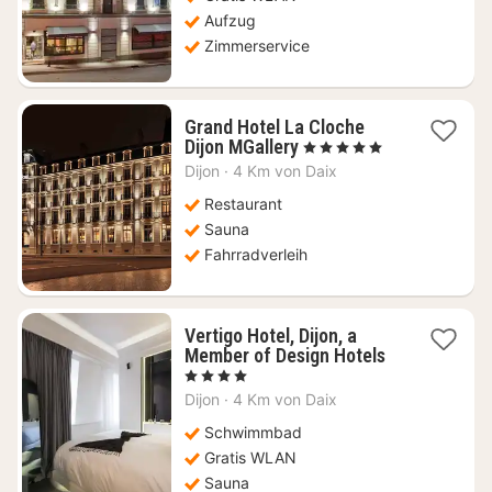
Aufzug
Zimmerservice
Grand Hotel La Cloche
1
Dijon MGallery
, 5 Sterne
Nacht
Dijon
·
4 Km von Daix
ab
176,95
Restaurant
€
Sauna
Fahrradverleih
Vertigo Hotel, Dijon, a
1
Member of Design Hotels
Nacht
, 4 Sterne
ab
Dijon
·
4 Km von Daix
92,04
€
Schwimmbad
Gratis WLAN
Sauna