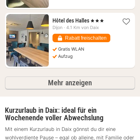
1
Hôtel des Halles
, 3 Sterne
Nacht
Dijon
·
4.1 Km von Daix
ab
70,81
Rabatt freischalten
€
Gratis WLAN
Aufzug
Ergebnisse
Mehr anzeigen
Kurzurlaub in Daix: ideal für ein
Wochenende voller Abwechslung
Mit einem Kurzurlaub in Daix gönnst du dir eine
wohlverdiente Pause – egal ob alleine, mit Familie oder