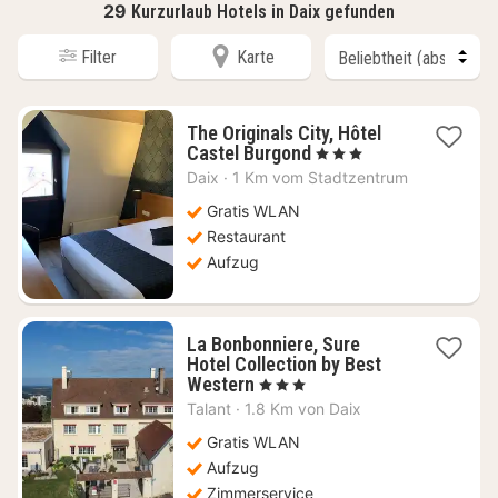
29
Kurzurlaub Hotels in Daix gefunden
Filter
Karte
The Originals City, Hôtel
1
Castel Burgond
, 3 Sterne
Nacht
Daix
·
1 Km vom Stadtzentrum
ab
94,55
Gratis WLAN
€
Restaurant
Aufzug
La Bonbonniere, Sure
Hotel Collection by Best
1
Western
, 3 Sterne
Nacht
Talant
·
1.8 Km von Daix
ab
81,82
Gratis WLAN
€
Aufzug
Zimmerservice