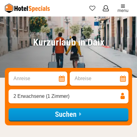
menu
Meine
Favoriten
Kurzurlaub in Daix
Anreise
Abreise
2 Erwachsene (1 Zimmer)
Suchen