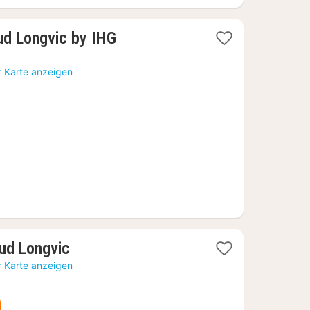
1
Sud Longvic by IHG
Nacht
ab
r Karte anzeigen
91,82
€
1
Sud Longvic
Nacht
r Karte anzeigen
ab
59,39