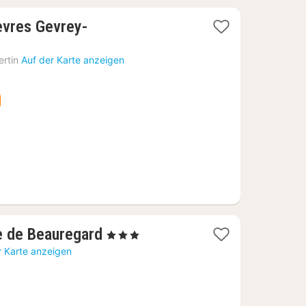
evres Gevrey-
rtin
Auf der Karte anzeigen
1
e de Beauregard
, 3 Sterne
Nacht
r Karte anzeigen
ab
115,02
€