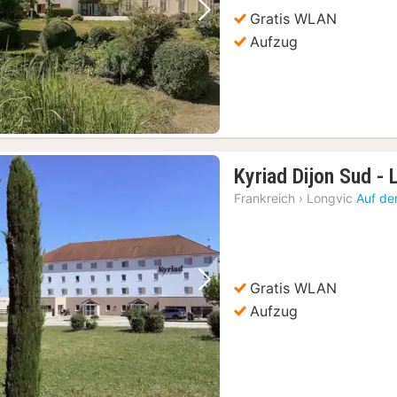
Gratis WLAN
Vorheriges Bild
Nächstes Bild
Aufzug
Kyriad Dijon Sud - 
Frankreich
›
Longvic
Auf de
Gratis WLAN
Vorheriges Bild
Nächstes Bild
Aufzug