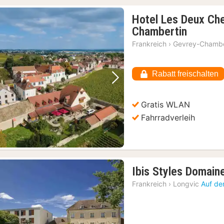
Hotel Les Deux Ch
1
Chambertin
Nacht
Frankreich
›
Gevrey-Chambe
ab
315,57
Rabatt freischalten
€
Vorheriges Bild
Nächstes Bild
Gratis WLAN
Fahrradverleih
Ibis Styles Domain
Frankreich
›
Longvic
Auf de