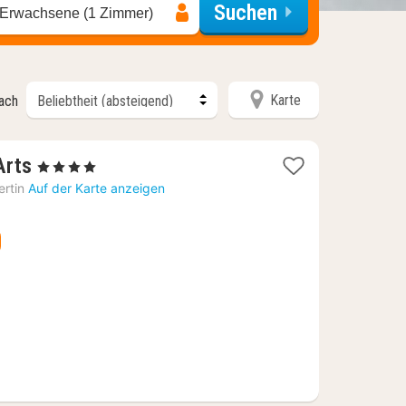
Suchen
 Erwachsene (1 Zimmer)
Karte
nach
1
Arts
, 4 Sterne
Nacht
rtin
Auf der Karte anzeigen
ab
92,21
€