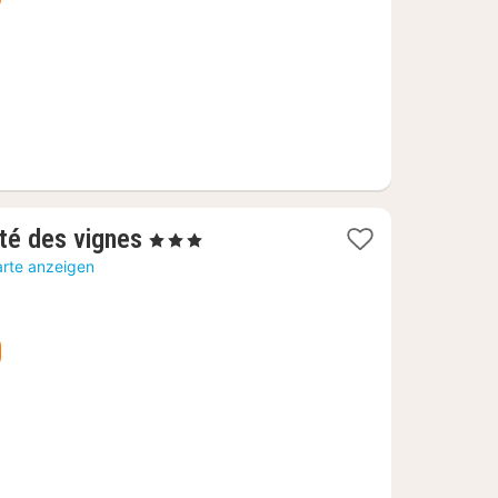
€
1
té des vignes
, 3 Sterne
Nacht
arte anzeigen
ab
67,27
€