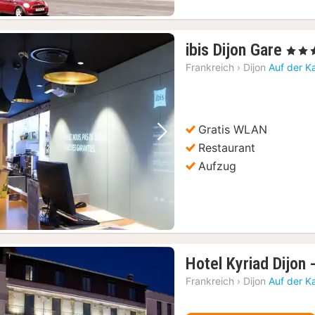
1
ibis Dijon Gare
, 3 Ster
Nac
Frankreich
›
Dijon
Auf der K
ab
77,
€
Gratis WLAN
Vorheriges Bild
Nächstes Bild
Restaurant
Aufzug
Hotel Kyriad Dijon 
Frankreich
›
Dijon
Auf der K