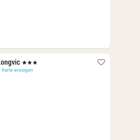
1
Longvic
, 3 Sterne
Nacht
r Karte anzeigen
ab
59,09
€