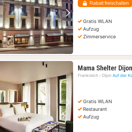
Rabatt freischalten
Vorheriges Bild
Nächstes Bild
Gratis WLAN
Aufzug
Zimmerservice
Mama Shelter Dijo
Frankreich
›
Dijon
Auf der K
Gratis WLAN
Vorheriges Bild
Nächstes Bild
Restaurant
Aufzug