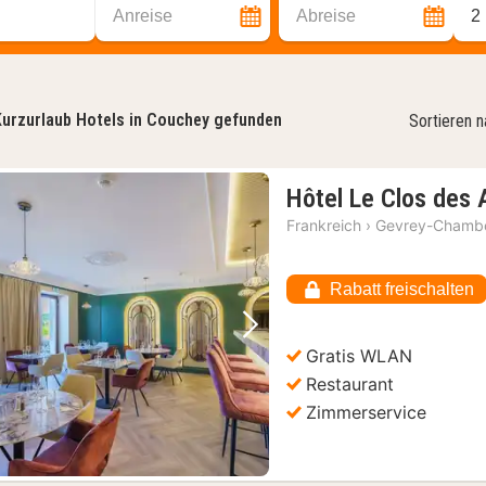
Anreise
Abreise
2
urzurlaub Hotels in Couchey gefunden
Sortieren 
Hôtel Le Clos des 
Frankreich
›
Gevrey-Chambe
Rabatt freischalten
Vorheriges Bild
Nächstes Bild
Gratis WLAN
Restaurant
Zimmerservice