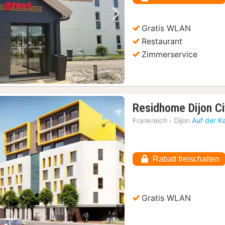
Vorheriges Bild
Nächstes Bild
Gratis WLAN
Restaurant
Zimmerservice
Residhome Dijon Ci
Frankreich
›
Dijon
Auf der K
Rabatt freischalten
Vorheriges Bild
Nächstes Bild
Gratis WLAN