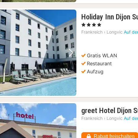
Holiday Inn Dijon 
, 4 Sterne
Frankreich
›
Longvic
Auf de
Gratis WLAN
Vorheriges Bild
Nächstes Bild
Restaurant
Aufzug
greet Hotel Dijon 
Frankreich
›
Longvic
Auf de
Rabatt freischalten