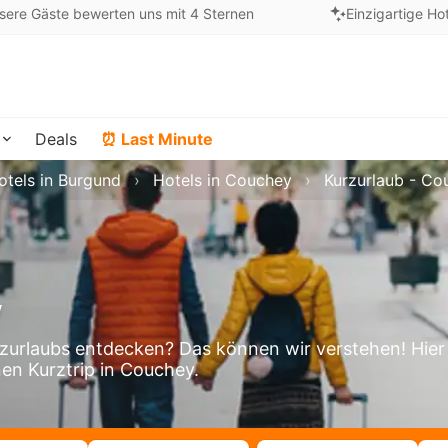
sere Gäste bewerten uns mit 4 Sternen
Einzigartige Ho
Deals
⏰ Last Minute
otels in Burgund
Hotels in Couchey
Kurzurlaub - Co
y
urlaubs entdecken? Das können wir verstehen! Hier
nen Kurztrip in Couchey.