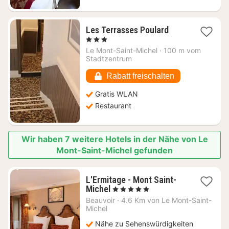
1
Les Terrasses Poulard
Nacht
, 3 Sterne
ab
Le Mont-Saint-Michel
·
100 m vom
304,55
Stadtzentrum
€
Rabatt freischalten
Gratis WLAN
Restaurant
Wir haben 7 weitere Hotels in der Nähe von Le
Mont-Saint-Michel gefunden
L'Ermitage - Mont Saint-
1
Michel
, 5 Sterne
Nacht
Beauvoir
·
4.6 Km von Le Mont-Saint-
ab
Michel
350
Nähe zu Sehenswürdigkeiten
€