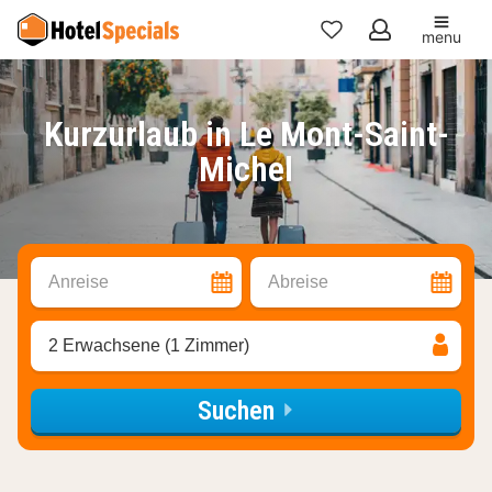
menu
Meine
Favoriten
Kurzurlaub in Le Mont-Saint-
Michel
Anreise
Abreise
2 Erwachsene (1 Zimmer)
Suchen