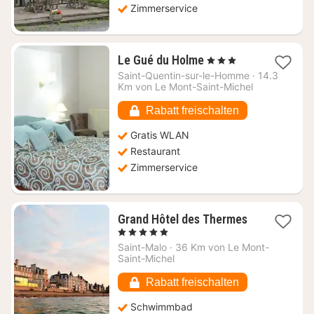
Zimmerservice
1
Le Gué du Holme
, 3 Sterne
Nacht
Saint-Quentin-sur-le-Homme
·
14.3
ab
Km von Le Mont-Saint-Michel
108,67
€
Rabatt freischalten
Gratis WLAN
Restaurant
Zimmerservice
Grand Hôtel des Thermes
1
, 5 Sterne
Nacht
Saint-Malo
·
36 Km von Le Mont-
ab
Saint-Michel
308,36
€
Rabatt freischalten
Schwimmbad