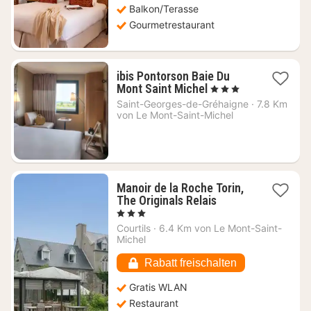
Balkon/Terasse
Gourmetrestaurant
ibis Pontorson Baie Du
2
Mont Saint Michel
, 3 Sterne
Nächte
Saint-Georges-de-Gréhaigne
·
7.8 Km
ab
von Le Mont-Saint-Michel
76
€
Manoir de la Roche Torin,
1
The Originals Relais
Nacht
, 3 Sterne
ab
Courtils
·
6.4 Km von Le Mont-Saint-
270
Michel
€
Rabatt freischalten
Gratis WLAN
Restaurant