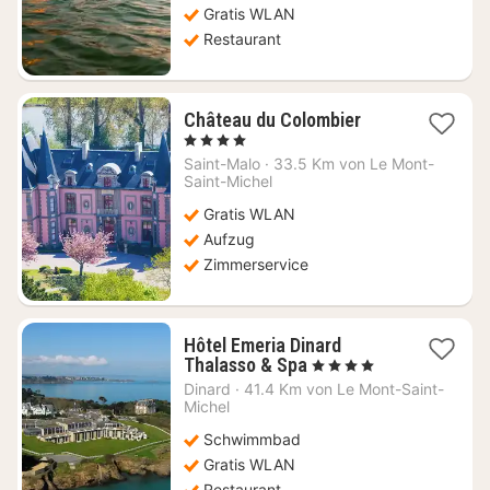
Gratis WLAN
Restaurant
1
Château du Colombier
Nacht
, 4 Sterne
ab
Saint-Malo
·
33.5 Km von Le Mont-
268,70
Saint-Michel
€
Gratis WLAN
Aufzug
Zimmerservice
Hôtel Emeria Dinard
1
Thalasso & Spa
, 4 Sterne
Nacht
Dinard
·
41.4 Km von Le Mont-Saint-
ab
Michel
265,45
Schwimmbad
€
Gratis WLAN
Restaurant