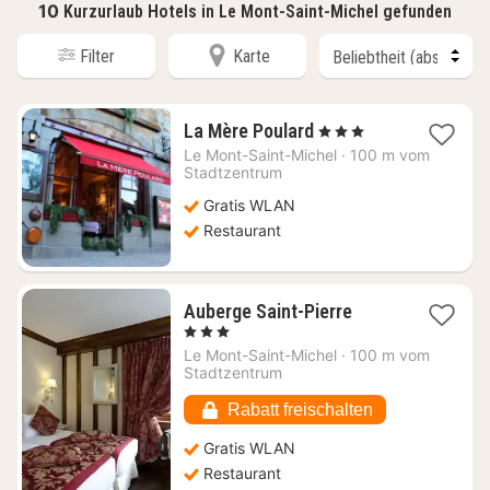
10
Kurzurlaub Hotels in Le Mont-Saint-Michel gefunden
Filter
Karte
1
La Mère Poulard
, 3 Sterne
Nacht
Le Mont-Saint-Michel
·
100 m vom
ab
Stadtzentrum
281,59
Gratis WLAN
€
Restaurant
1
Auberge Saint-Pierre
Nacht
, 3 Sterne
ab
Le Mont-Saint-Michel
·
100 m vom
222,86
Stadtzentrum
€
Rabatt freischalten
Gratis WLAN
Restaurant